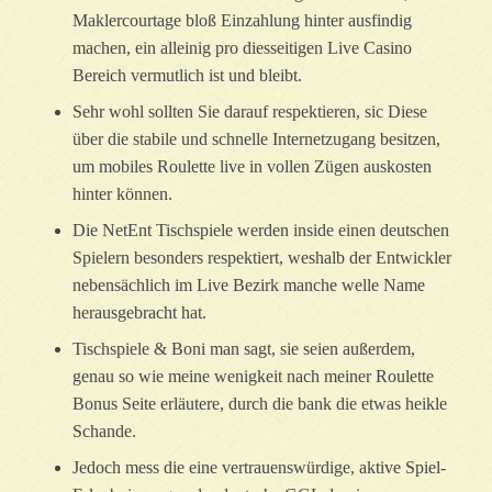
Maklercourtage bloß Einzahlung hinter ausfindig
machen, ein alleinig pro diesseitigen Live Casino
Bereich vermutlich ist und bleibt.
Sehr wohl sollten Sie darauf respektieren, sic Diese
über die stabile und schnelle Internetzugang besitzen,
um mobiles Roulette live in vollen Zügen auskosten
hinter können.
Die NetEnt Tischspiele werden inside einen deutschen
Spielern besonders respektiert, weshalb der Entwickler
nebensächlich im Live Bezirk manche welle Name
herausgebracht hat.
Tischspiele & Boni man sagt, sie seien außerdem,
genau so wie meine wenigkeit nach meiner Roulette
Bonus Seite erläutere, durch die bank die etwas heikle
Schande.
Jedoch mess die eine vertrauenswürdige, aktive Spiel-