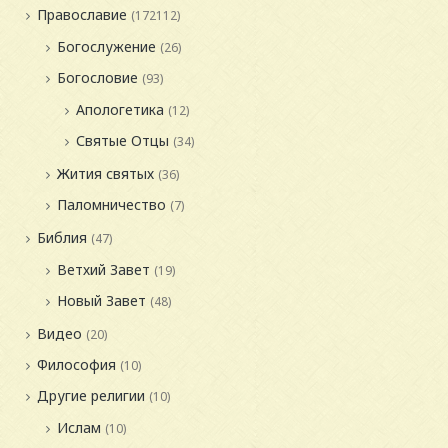
Православие
(172112)
Богослужение
(26)
Богословие
(93)
Апологетика
(12)
Святые Отцы
(34)
Жития святых
(36)
Паломничество
(7)
Библия
(47)
Ветхий Завет
(19)
Новый Завет
(48)
Видео
(20)
Философия
(10)
Другие религии
(10)
Ислам
(10)