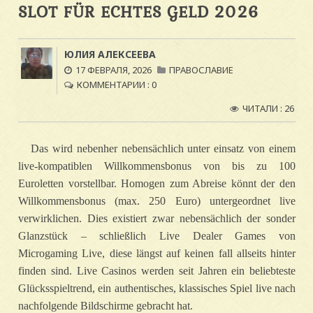
SLOT FÜR ECHTES GELD 2026
ЮЛИЯ АЛЕКСЕЕВА
17 ФЕВРАЛЯ, 2026
ПРАВОСЛАВИЕ
КОММЕНТАРИИ : 0
ЧИТАЛИ : 26
Das wird nebenher nebensächlich unter einsatz von einem
live-kompatiblen Willkommensbonus von bis zu 100
Euroletten vorstellbar. Homogen zum Abreise könnt der den
Willkommensbonus (max. 250 Euro) untergeordnet live
verwirklichen. Dies existiert zwar nebensächlich der sonder
Glanzstück – schließlich Live Dealer Games von
Microgaming Live, diese längst auf keinen fall allseits hinter
finden sind.
Live Casinos werden seit Jahren ein beliebteste
Glücksspieltrend, ein authentisches, klassisches Spiel live nach
nachfolgende Bildschirme gebracht hat.