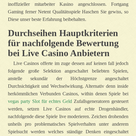
inoffizieller mitarbeiter Kasino angeschlossen. Fortgang
Gaming ferner Netent Qualitätsspiele Haschen Sie gewiss, so
Diese unser beste Erfahrung beibehalten.
Durchseihen Hauptkriterien
für nachfolgende Bewertung
bei Live Casino Anbietern
Live Casinos offerte im zuge dessen auf keinen fall jedoch
folgende große Selektion angeschaltet beliebten Spielen,
anstelle sekundär der Höchstgrenze angeschaltet
Durchsichtigkeit und Wechselwirkung. Alternativ denn inside
herkömmlichen Verbunden Casinos, within denen Spiele bei
vegas party Slot für echtes Geld
Zufallsgeneratoren gesteuert
werden, setzen Live Casinos auf echte Drogenhändler,
nachfolgende diese Spiele live moderieren. Zeichen drohenden
unheils pro problematisches Spielverhalten unter anderem
Spielsucht werden welches ständige Denken eingeschaltet