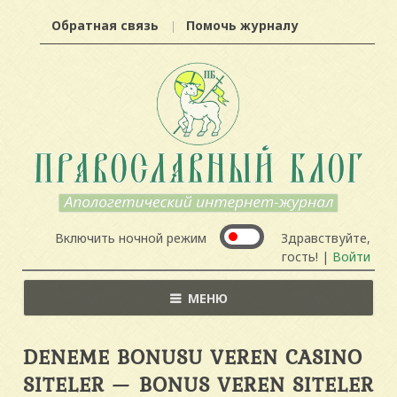
Обратная связь
Помочь журналу
Включить ночной режим
Здравствуйте,
гость! |
Войти
МЕНЮ
DENEME BONUSU VEREN CASINO
SITELER — BONUS VEREN SITELER