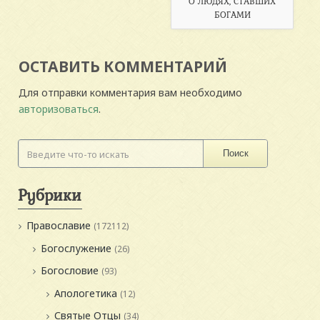
О ЛЮДЯХ, СТАВШИХ
БОГАМИ
ОСТАВИТЬ КОММЕНТАРИЙ
Для отправки комментария вам необходимо
авторизоваться
.
Поиск
Рубрики
Православие
(172112)
Богослужение
(26)
Богословие
(93)
Апологетика
(12)
Святые Отцы
(34)