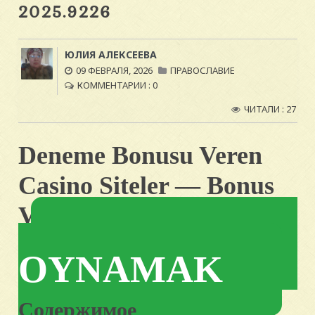
2025.9226
ЮЛИЯ АЛЕКСЕЕВА
09 ФЕВРАЛЯ, 2026
ПРАВОСЛАВИЕ
КОММЕНТАРИИ : 0
ЧИТАЛИ : 27
Deneme Bonusu Veren
Casino Siteler — Bonus
Veren Siteler 2025
▶️
OYNAMAK
Содержимое