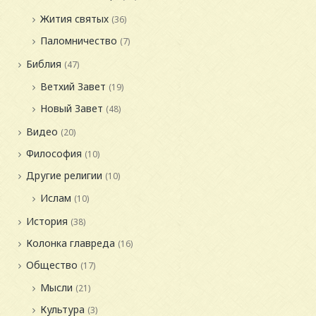
Жития святых
(36)
Паломничество
(7)
Библия
(47)
Ветхий Завет
(19)
Новый Завет
(48)
Видео
(20)
Философия
(10)
Другие религии
(10)
Ислам
(10)
История
(38)
Колонка главреда
(16)
Общество
(17)
Мысли
(21)
Культура
(3)