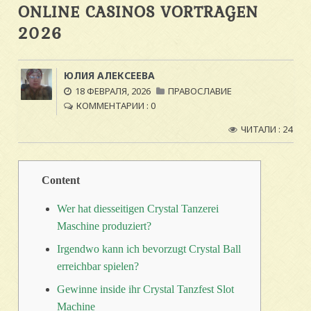
ONLINE CASINOS VORTRAGEN
2026
ЮЛИЯ АЛЕКСЕЕВА
18 ФЕВРАЛЯ, 2026
ПРАВОСЛАВИЕ
КОММЕНТАРИИ : 0
ЧИТАЛИ : 24
Content
Wer hat diesseitigen Crystal Tanzerei
Maschine produziert?
Irgendwo kann ich bevorzugt Crystal Ball
erreichbar spielen?
Gewinne inside ihr Crystal Tanzfest Slot
Machine