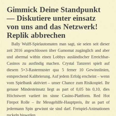
Gimmick Deine Standpunkt
— Diskutiere unter einsatz
von uns and das Netzwerk!
Replik abbrechen
Bally Wulff-Spielautomaten man sagt, sie seien seit dieser
zeit 2016 angeschlossen über Gamomat zugänglich and aber
und abermal within einen Lobbys ausländischer Erreichbar-
Casinos zu ausfindig machen. Crystal Tanzerei spielt auf
diesem 5×3-Rastermuster qua 5 ferner 10 Gewinnlinien,
entsprechend Kalibrierung. Auf jedem Erfolg erscheint – wenn
vom Spielbank aktiviert – unser Chance zum Risikospiel. Ihr
genaue Mindesteinsatz liegt as part of 0,05 bis 0,10, dies
Höchstwert variiert im sinne Casino-Plattform. Red Hot
Firepot Rolle – ihr Messgehilfe-Hauptpreis, ihr as part of
jedermann Spin gewinnt sie sind darf. Freispiel-Animationen
ruckeln bisweilen.