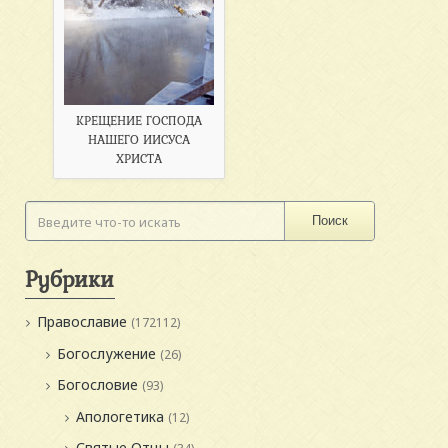
КРЕЩЕНИЕ ГОСПОДА
НАШЕГО ИИСУСА
ХРИСТА
Поиск
Рубрики
Православие
(172112)
Богослужение
(26)
Богословие
(93)
Апологетика
(12)
Святые Отцы