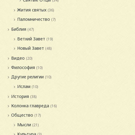
(34)
Жития святых
(36)
Паломничество
(7)
Библия
(47)
Ветхий Завет
(19)
Новый Завет
(48)
Видео
(20)
Философия
(10)
Другие религии
(10)
Ислам
(10)
История
(38)
Колонка главреда
(16)
Общество
(17)
Мысли
(21)
Культура
(3)