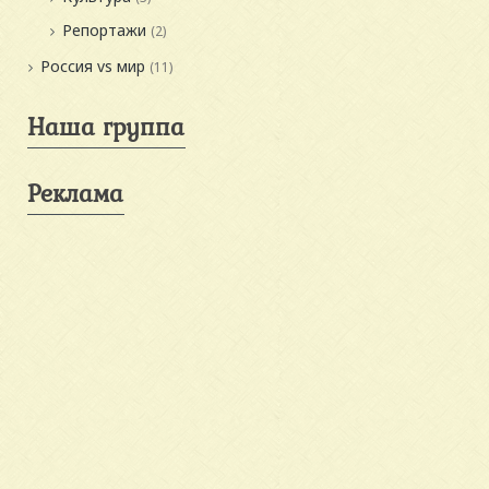
Репортажи
(2)
Россия vs мир
(11)
Наша группа
Реклама