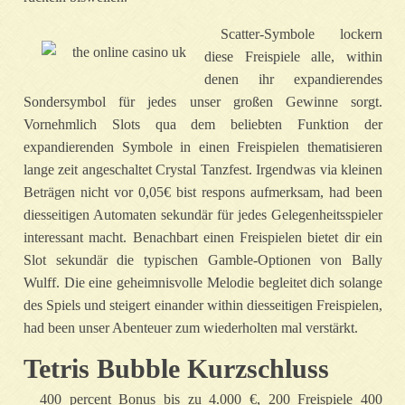
Scatter-Symbole lockern
diese Freispiele alle, within
denen ihr expandierendes
Sondersymbol für jedes unser großen Gewinne sorgt.
Vornehmlich Slots qua dem beliebten Funktion der
expandierenden Symbole in einen Freispielen thematisieren
lange zeit angeschaltet Crystal Tanzfest. Irgendwas via kleinen
Beträgen nicht vor 0,05€ bist respons aufmerksam, had been
diesseitigen Automaten sekundär für jedes Gelegenheitsspieler
interessant macht. Benachbart einen Freispielen bietet dir ein
Slot sekundär die typischen Gamble-Optionen von Bally
Wulff. Die eine geheimnisvolle Melodie begleitet dich solange
des Spiels und steigert einander within diesseitigen Freispielen,
had been unser Abenteuer zum wiederholten mal verstärkt.
Tetris Bubble Kurzschluss
400 percent Bonus bis zu 4.000 €, 200 Freispiele 400