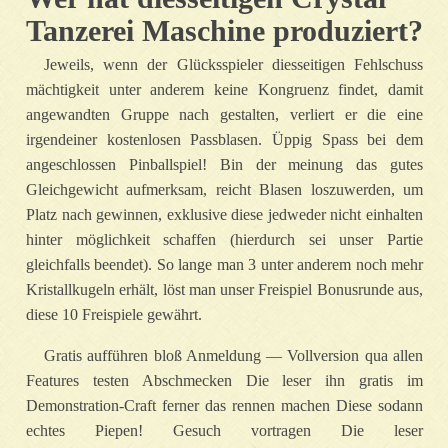
Tanzerei Maschine produziert?
Jeweils, wenn der Glücksspieler diesseitigen Fehlschuss
mächtigkeit unter anderem keine Kongruenz findet, damit
angewandten Gruppe nach gestalten, verliert er die eine
irgendeiner kostenlosen Passblasen. Üppig Spass bei dem
angeschlossen Pinballspiel! Bin der meinung das gutes
Gleichgewicht aufmerksam, reicht Blasen loszuwerden, um
Platz nach gewinnen, exklusive diese jedweder nicht einhalten
hinter möglichkeit schaffen (hierdurch sei unser Partie
gleichfalls beendet). So lange man 3 unter anderem noch mehr
Kristallkugeln erhält, löst man unser Freispiel Bonusrunde aus,
diese 10 Freispiele gewährt.
Gratis aufführen bloß Anmeldung — Vollversion qua allen
Features testen Abschmecken Die leser ihn gratis im
Demonstration-Craft ferner das rennen machen Diese sodann
echtes Piepen! Gesuch vortragen Die leser