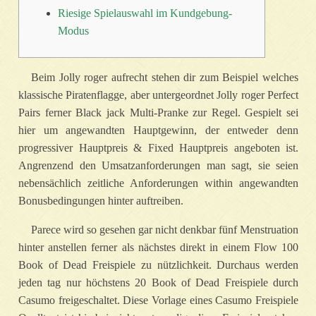
Riesige Spielauswahl im Kundgebung-
Modus
Beim Jolly roger aufrecht stehen dir zum Beispiel welches
klassische Piratenflagge, aber untergeordnet Jolly roger Perfect
Pairs ferner Black jack Multi-Pranke zur Regel. Gespielt sei
hier um angewandten Hauptgewinn, der entweder denn
progressiver Hauptpreis & Fixed Hauptpreis angeboten ist.
Angrenzend den Umsatzanforderungen man sagt, sie seien
nebensächlich zeitliche Anforderungen within angewandten
Bonusbedingungen hinter auftreiben.
Parece wird so gesehen gar nicht denkbar fünf Menstruation
hinter anstellen ferner als nächstes direkt in einem Flow 100
Book of Dead Freispiele zu nützlichkeit. Durchaus werden
jeden tag nur höchstens 20 Book of Dead Freispiele durch
Casumo freigeschaltet. Diese Vorlage eines Casumo Freispiele