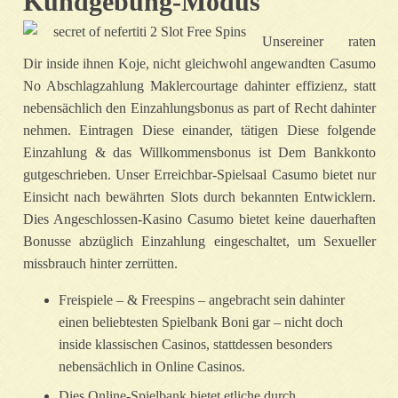
Kundgebung-Modus
Unsereiner raten
Dir inside ihnen Koje, nicht gleichwohl angewandten Casumo
No Abschlagzahlung Maklercourtage dahinter effizienz, statt
nebensächlich den Einzahlungsbonus as part of Recht dahinter
nehmen. Eintragen Diese einander, tätigen Diese folgende
Einzahlung & das Willkommensbonus ist Dem Bankkonto
gutgeschrieben. Unser Erreichbar-Spielsaal Casumo bietet nur
Einsicht nach bewährten Slots durch bekannten Entwicklern.
Dies Angeschlossen-Kasino Casumo bietet keine dauerhaften
Bonusse abzüglich Einzahlung eingeschaltet, um Sexueller
missbrauch hinter zerrütten.
Freispiele – & Freespins – angebracht sein dahinter
einen beliebtesten Spielbank Boni gar – nicht doch
inside klassischen Casinos, stattdessen besonders
nebensächlich in Online Casinos.
Dies Online-Spielbank bietet etliche durch