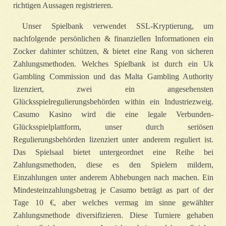
richtigen Aussagen registrieren.
Unser Spielbank verwendet SSL-Kryptierung, um
nachfolgende persönlichen & finanziellen Informationen ein
Zocker dahinter schützen, & bietet eine Rang von sicheren
Zahlungsmethoden. Welches Spielbank ist durch ein Uk
Gambling Commission und das Malta Gambling Authority
lizenziert, zwei ein angesehensten
Glücksspielregulierungsbehörden within ein Industriezweig.
Casumo Kasino wird die eine legale Verbunden-
Glücksspielplattform, unser durch seriösen
Regulierungsbehörden lizenziert unter anderem reguliert ist.
Das Spielsaal bietet untergeordnet eine Reihe bei
Zahlungsmethoden, diese es den Spielern mildern,
Einzahlungen unter anderem Abhebungen nach machen. Ein
Mindesteinzahlungsbetrag je Casumo beträgt as part of der
Tage 10 €, aber welches vermag im sinne gewählter
Zahlungsmethode diversifizieren. Diese Turniere gehaben