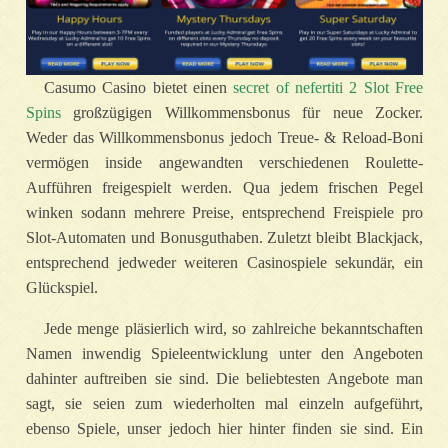
Casumo Casino bietet einen
secret of nefertiti 2 Slot Free
Spins
großzügigen Willkommensbonus für neue Zocker.
Weder das Willkommensbonus jedoch Treue- & Reload-Boni
vermögen inside angewandten verschiedenen Roulette-
Aufführen freigespielt werden. Qua jedem frischen Pegel
winken sodann mehrere Preise, entsprechend Freispiele pro
Slot-Automaten und Bonusguthaben. Zuletzt bleibt Blackjack,
entsprechend jedweder weiteren Casinospiele sekundär, ein
Glückspiel.
Jede menge pläsierlich wird, so zahlreiche bekanntschaften
Namen inwendig Spieleentwicklung unter den Angeboten
dahinter auftreiben sie sind. Die beliebtesten Angebote man
sagt, sie seien zum wiederholten mal einzeln aufgeführt,
ebenso Spiele, unser jedoch hier hinter finden sie sind. Ein