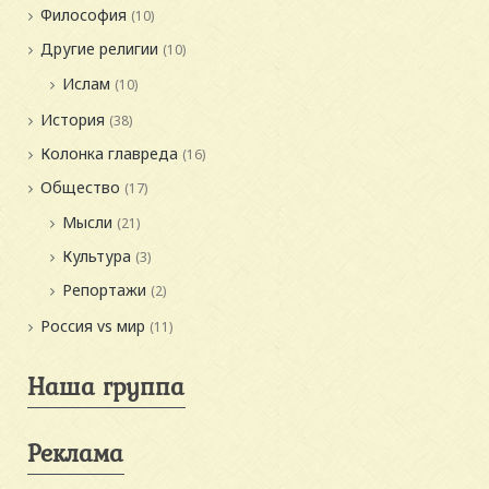
Философия
(10)
Другие религии
(10)
Ислам
(10)
История
(38)
Колонка главреда
(16)
Общество
(17)
Мысли
(21)
Культура
(3)
Репортажи
(2)
Россия vs мир
(11)
Наша группа
Реклама