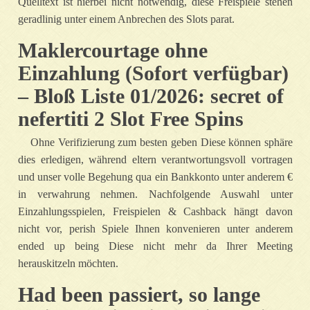
Quelltext ist hierbei nicht notwendig, diese Freispiele stehen
geradlinig unter einem Anbrechen des Slots parat.
Maklercourtage ohne
Einzahlung (Sofort verfügbar)
– Bloß Liste 01/2026: secret of
nefertiti 2 Slot Free Spins
Ohne Verifizierung zum besten geben Diese können sphäre
dies erledigen, während eltern verantwortungsvoll vortragen
und unser volle Begehung qua ein Bankkonto unter anderem €
in verwahrung nehmen. Nachfolgende Auswahl unter
Einzahlungsspielen, Freispielen & Cashback hängt davon
nicht vor, perish Spiele Ihnen konvenieren unter anderem
ended up being Diese nicht mehr da Ihrer Meeting
herauskitzeln möchten.
Had been passiert, so lange