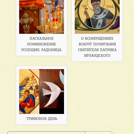
ПАСХАЛЬНОЕ
О ВОЗМУЩЕНИЯХ
ПОМИНОВЕНИЕ
ВОКРУГ ПОЧИТАНИЯ
УСОПШИХ. РАДОНИЦА.
СВЯТИТЕЛЯ ПАТРИКА
ИРЛАНДСКОГО
ТРИФОНОВ ДЕНЬ