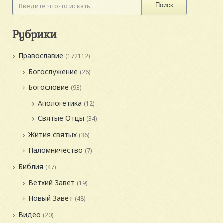
Поиск
Рубрики
Православие
(172112)
Богослужение
(26)
Богословие
(93)
Апологетика
(12)
Святые Отцы
(34)
Жития святых
(36)
Паломничество
(7)
Библия
(47)
Ветхий Завет
(19)
Новый Завет
(48)
Видео
(20)