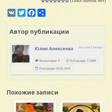
(Пока оценок нет)
VK
Twitter
Facebook
Отправить
Автор публикации
Юлия Алексеева
не в сети 2 месяца
Комментарии: 0
Публикации: 172088
Регистрация: 06-01-2016
Похожие записи