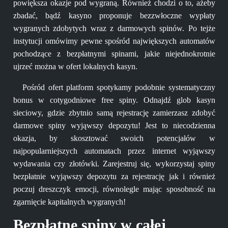
powiększa okazje pod wygraną. Również chodzi o to, ażeby
zbadać, bądź kasyno proponuje bezzwłoczne wypłaty
wygranych zdobytych wraz z darmowych spinów. Po tejże
instytucji omówimy pewne spośród największych automatów
pochodzące z bezpłatnymi spinami, jakie niejednokrotnie
ujrzeć można w ofert lokalnych kasyn.
Pośród ofert platform spotykamy podobnie systematyczny
bonus w cotygodniowe free spiny. Odnajdź glob kasyn
sieciowy, gdzie zbytnio samą rejestrację zamierzasz zdobyć
darmowe spiny wyjąwszy depozytu! Jest to niecodzienna
okazja, by skosztować swoich potencjałów w
najpopularniejszych automatach przez internet wyjąwszy
wydawania czy złotówki. Zarejestruj się, wykorzystaj spiny
bezpłatnie wyjąwszy depozytu za rejestrację jak i również
poczuj dreszczyk emocji, równolegle mając sposobność na
zgarnięcie kapitalnych wygranych!
Bezpłatne spiny w całej