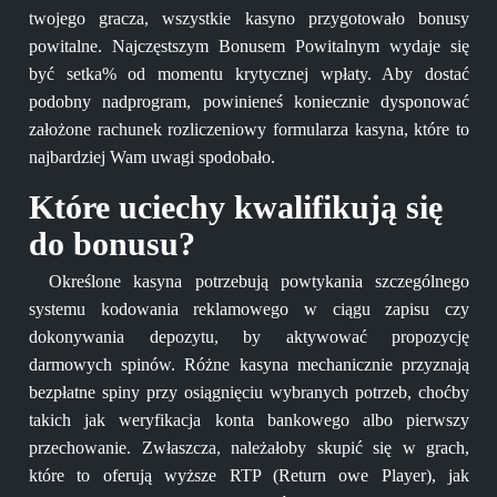
twojego gracza, wszystkie kasyno przygotowało bonusy
powitalne. Najczęstszym Bonusem Powitalnym wydaje się
być setka% od momentu krytycznej wpłaty. Aby dostać
podobny nadprogram, powinieneś koniecznie dysponować
założone rachunek rozliczeniowy formularza kasyna, które to
najbardziej Wam uwagi spodobało.
Które uciechy kwalifikują się
do bonusu?
Określone kasyna potrzebują powtykania szczególnego
systemu kodowania reklamowego w ciągu zapisu czy
dokonywania depozytu, by aktywować propozycję
darmowych spinów. Różne kasyna mechanicznie przyznają
bezpłatne spiny przy osiągnięciu wybranych potrzeb, choćby
takich jak weryfikacja konta bankowego albo pierwszy
przechowanie. Zwłaszcza, należałoby skupić się w grach,
które to oferują wyższe RTP (Return owe Player), jak