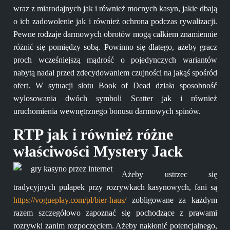
wraz z miarodajnych jak i również mocnych kasyn, jakie dbają
o ich zadowolenie jak i również ochrona podczas rywalizacji.
Pewne rodzaje darmowych obrotów mogą całkiem znamiennie
różnić się pomiędzy sobą. Powinno się dlatego, ażeby gracz
proch wcześniejszą mądrość o pojedynczych wariantów
nabytą nadal przed zdecydowaniem czujności na jakąś spośród
ofert. W sytuacji slotu Book of Dead działa sposobność
wylosowania dwóch symboli Scatter jak i również
uruchomienia wewnętrznego bonusu darmowych spinów.
RTP jak i również różne
właściwości Mystery Jack
Ażeby ustrzec się
tradycyjnych pułapek przy rozrywkach kasynowych, fani są
https://vogueplay.com/pl/bier-haus/
zobligowane za każdym
razem szczegółowo zapoznać się pochodzące z prawami
rozrywki zanim rozpoczęciem. Ażeby nakłonić potencjalnego,