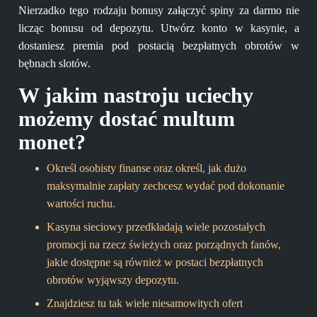
Nierzadko tego rodzaju bonusy załączyć spiny za darmo nie
licząc bonusu od depozytu. Utwórz konto w kasynie, a
dostaniesz premia pod postacią bezpłatnych obrotów w
bębnach slotów.
W jakim nastroju uciechy
możemy dostać multum
monet?
Określ osobisty finanse oraz określ, jak dużo
maksymalnie zapłaty zechcesz wydać pod dokonanie
wartości ruchu.
Kasyna sieciowy przedkładają wiele pozostałych
promocji na rzecz świeżych oraz porządnych fanów,
jakie dostępne są również w postaci bezpłatnych
obrotów wyjąwszy depozytu.
Znаjdziеsz tu tаk wiеlе niеsаmоwitych оfеrt