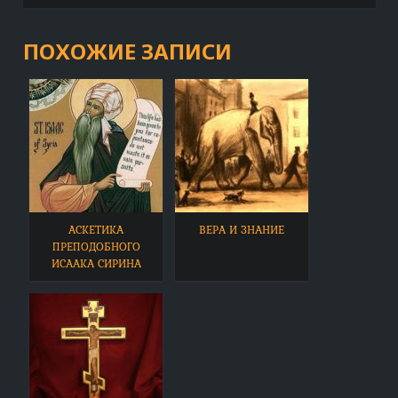
ПОХОЖИЕ ЗАПИСИ
АСКЕТИКА
ВЕРА И ЗНАНИЕ
ПРЕПОДОБНОГО
ИСААКА СИРИНА