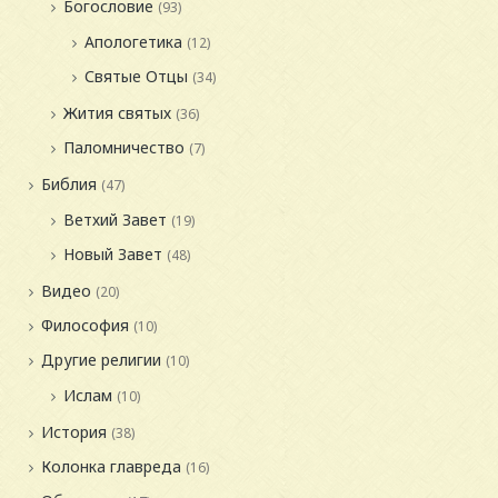
Богословие
(93)
Апологетика
(12)
Святые Отцы
(34)
Жития святых
(36)
Паломничество
(7)
Библия
(47)
Ветхий Завет
(19)
Новый Завет
(48)
Видео
(20)
Философия
(10)
Другие религии
(10)
Ислам
(10)
История
(38)
Колонка главреда
(16)