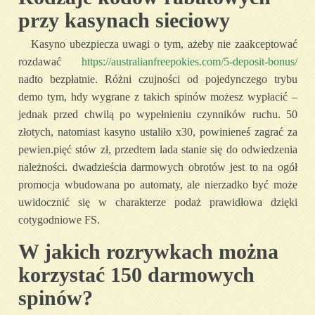
przy kasynach sieciowy
Kasyno ubezpiecza uwagi o tym, ażeby nie zaakceptować
rozdawać
https://australianfreepokies.com/5-deposit-bonus/
nadto bezpłatnie. Różni czujności od pojedynczego trybu
demo tym, hdy wygrane z takich spinów możesz wypłacić –
jednak przed chwilą po wypełnieniu czynników ruchu. 50
złotych, natomiast kasyno ustaliło x30, powinieneś zagrać za
pewien.pięć stów zł, przedtem lada stanie się do odwiedzenia
należności. dwadzieścia darmowych obrotów jest to na ogół
promocja wbudowana po automaty, ale nierzadko być może
uwidocznić się w charakterze podaż prawidłowa dzięki
cotygodniowe FS.
W jakich rozrywkach można
korzystać 150 darmowych
spinów?