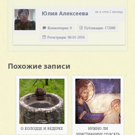
Юлия Алексеева
не в сети 2 месяца
Комментарии: 0
Публикации: 172088
Регистрация: 06-01-2016
Похожие записи
О КОЛОДЦЕ И ВЕДЕРКЕ
НУЖНО ЛИ
ХРИСТИАНИНУ СПАСАТЬ