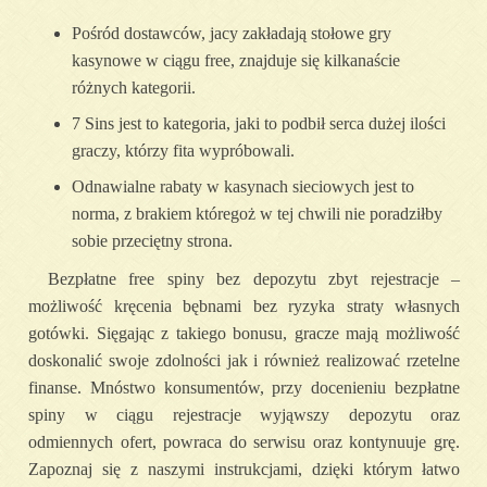
Pośród dostawców, jacy zakładają stołowe gry
kasynowe w ciągu free, znajduje się kilkanaście
różnych kategorii.
7 Sins jest to kategoria, jaki to podbił serca dużej ilości
graczy, którzy fita wypróbowali.
Odnawialne rabaty w kasynach sieciowych jest to
norma, z brakiem któregoż w tej chwili nie poradziłby
sobie przeciętny strona.
Bezpłatne free spiny bez depozytu zbyt rejestracje –
możliwość kręcenia bębnami bez ryzyka straty własnych
gotówki. Sięgając z takiego bonusu, gracze mają możliwość
doskonalić swoje zdolności jak i również realizować rzetelne
finanse. Mnóstwo konsumentów, przy docenieniu bezpłatne
spiny w ciągu rejestracje wyjąwszy depozytu oraz
odmiennych ofert, powraca do serwisu oraz kontynuuje grę.
Zapoznaj się z naszymi instrukcjami, dzięki którym łatwo