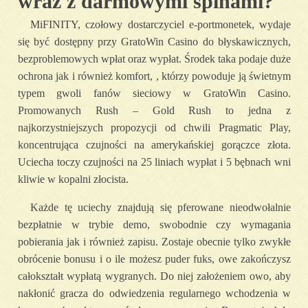
wraz z darmowymi spinami?
MiFINITY, czołowy dostarczyciel e-portmonetek, wydaje
się być dostępny przy GratoWin Casino do błyskawicznych,
bezproblemowych wpłat oraz wypłat. Środek taka podaje duże
ochrona jak i również komfort, , którzy powoduje ją świetnym
typem gwoli fanów sieciowy w GratoWin Casino.
Promowanych Rush – Gold Rush to jedna z
najkorzystniejszych propozycji od chwili Pragmatic Play,
koncentrująca czujności na amerykańskiej gorączce złota.
Uciecha toczy czujności na 25 liniach wypłat i 5 bębnach wni
kliwie w kopalni złocista.
Każde tę uciechy znajdują się pferowane nieodwołalnie
bezpłatnie w trybie demo, swobodnie czy wymagania
pobierania jak i również zapisu. Zostaje obecnie tylko zwykłe
obrócenie bonusu i o ile możesz puder fuks, owe zakończysz
całokształt wypłatą wygranych. Do niej założeniem owo, aby
nakłonić gracza do odwiedzenia regularnego wchodzenia w