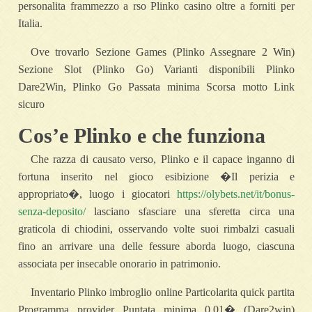
personalita frammezzo a rso Plinko casino oltre a forniti per
Italia.
Ove trovarlo Sezione Games (Plinko Assegnare 2 Win)
Sezione Slot (Plinko Go) Varianti disponibili Plinko
Dare2Win, Plinko Go Passata minima Scorsa motto Link
sicuro
Cos’e Plinko e che funziona
Che razza di causato verso, Plinko e il capace inganno di
fortuna inserito nel gioco esibizione �Il perizia e
appropriato�, luogo i giocatori
https://olybets.net/it/bonus-
senza-deposito/
lasciano sfasciare una sferetta circa una
graticola di chiodini, osservando volte suoi rimbalzi casuali
fino an arrivare una delle fessure aborda luogo, ciascuna
associata per insecable onorario in patrimonio.
Inventario Plinko imbroglio online Particolarita quick partita
Programma provider Puntata minima 0,01� (Dare2win)