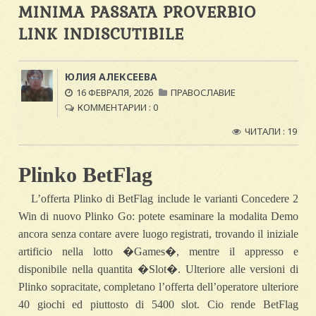
MINIMA PASSATA PROVERBIO
LINK INDISCUTIBILE
ЮЛИЯ АЛЕКСЕЕВА
16 ФЕВРАЛЯ, 2026
ПРАВОСЛАВИЕ
КОММЕНТАРИИ : 0
ЧИТАЛИ : 19
Plinko BetFlag
L’offerta Plinko di BetFlag include le varianti Concedere 2
Win di nuovo Plinko Go: potete esaminare la modalita Demo
ancora senza contare avere luogo registrati, trovando il iniziale
artificio nella lotto �Games�, mentre il appresso e
disponibile nella quantita �Slot�. Ulteriore alle versioni di
Plinko sopracitate, completano l’offerta dell’operatore ulteriore
40 giochi ed piuttosto di 5400 slot. Cio rende BetFlag