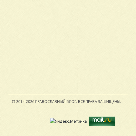
© 2014-2026 ПРАВОСЛАВНЫЙ БЛОГ.
ВСЕ ПРАВА ЗАЩИЩЕНЫ.