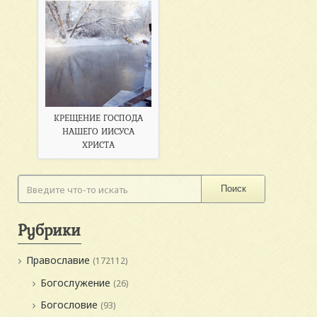
КРЕЩЕНИЕ ГОСПОДА
НАШЕГО ИИСУСА
ХРИСТА
Поиск
Рубрики
Православие
(172112)
Богослужение
(26)
Богословие
(93)