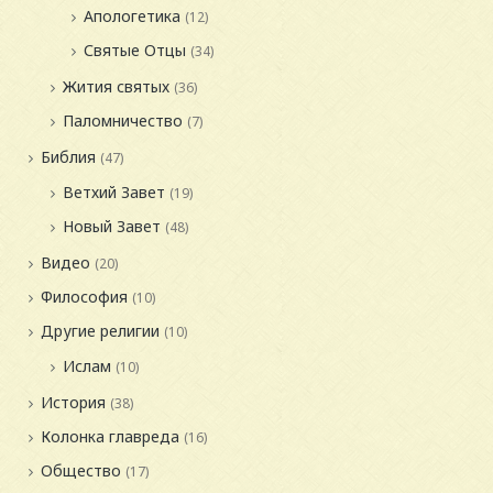
Апологетика
(12)
Святые Отцы
(34)
Жития святых
(36)
Паломничество
(7)
Библия
(47)
Ветхий Завет
(19)
Новый Завет
(48)
Видео
(20)
Философия
(10)
Другие религии
(10)
Ислам
(10)
История
(38)
Колонка главреда
(16)
Общество
(17)