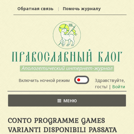
Обратная связь
Помочь журналу
Включить ночной режим
Здравствуйте,
гость! |
Войти
МЕНЮ
CONTO PROGRAMME GAMES
VARIANTI DISPONIBILI PASSATA