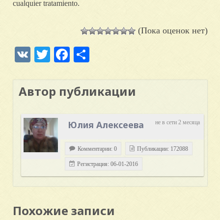
cualquier tratamiento.
(Пока оценок нет)
VK
Twitter
Facebook
Отправить
Автор публикации
Юлия Алексеева
не в сети 2 месяца
Комментарии: 0
Публикации: 172088
Регистрация: 06-01-2016
Похожие записи