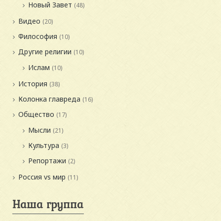
Новый Завет
(48)
Видео
(20)
Философия
(10)
Другие религии
(10)
Ислам
(10)
История
(38)
Колонка главреда
(16)
Общество
(17)
Мысли
(21)
Культура
(3)
Репортажи
(2)
Россия vs мир
(11)
Наша группа