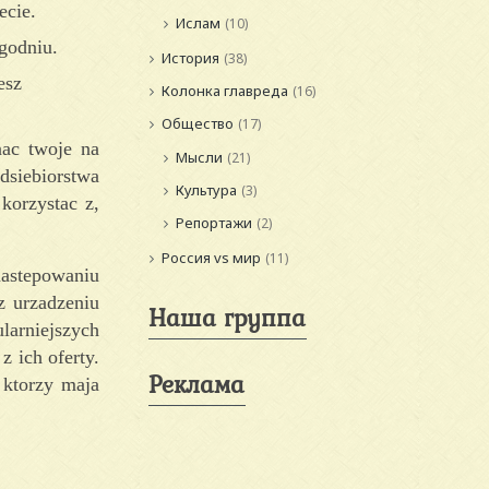
ecie.
Ислам
(10)
godniu.
История
(38)
esz
Колонка главреда
(16)
Общество
(17)
nac twoje na
Мысли
(21)
edsiebiorstwa
Культура
(3)
korzystac z,
Репортажи
(2)
Россия vs мир
(11)
nastepowaniu
z urzadzeniu
Наша группа
larniejszych
z ich oferty.
Реклама
 ktorzy maja