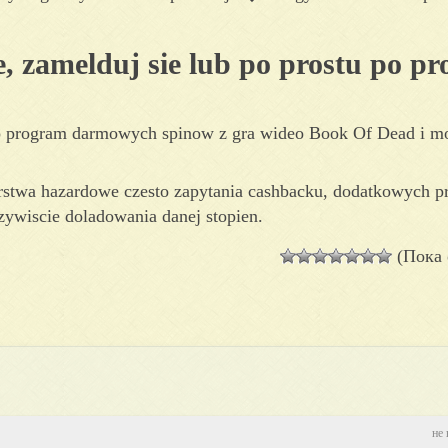
e, zamelduj sie lub po prostu po pr
no program darmowych spinow z gra wideo Book Of Dead i m
orstwa hazardowe czesto zapytania cashbacku, dodatkowych p
ywiscie doladowania danej stopien.
(Пока 
не 