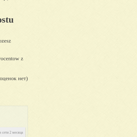
ostu
ozesz
rocentow z
оценок нет)
в сети 2 месяца