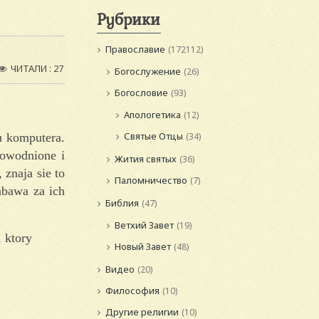
Рубрики
Православие
(172112)
ЧИТАЛИ : 27
Богослужение
(26)
Богословие
(93)
Апологетика
(12)
Святые Отцы
u komputera.
(34)
dowodnione i
Жития святых
(36)
 znaja sie to
Паломничество
(7)
abawa za ich
Библия
(47)
Ветхий Завет
(19)
 ktory
Новый Завет
(48)
Видео
(20)
Философия
(10)
Другие религии
(10)