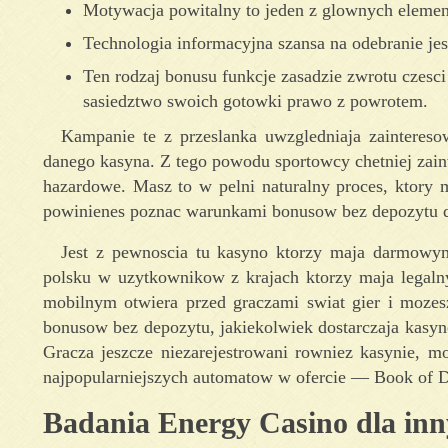
Motywacja powitalny to jeden z glownych element
Technologia informacyjna szansa na odebranie je
Ten rodzaj bonusu funkcje zasadzie zwrotu czesci 
sasiedztwo swoich gotowki prawo z powrotem.
Kampanie te z przeslanka uwzgledniaja zaintereso
danego kasyna. Z tego powodu sportowcy chetniej zain
hazardowe. Masz to w pelni naturalny proces, ktory
powinienes poznac warunkami bonusow bez depozytu 
Jest z pewnoscia tu kasyno ktorzy maja darmowym
polsku w uzytkownikow z krajach ktorzy maja legalny
mobilnym otwiera przed graczami swiat gier i mozes
bonusow bez depozytu, jakiekolwiek dostarczaja kasyno
Gracza jeszcze niezarejestrowani rowniez kasynie, 
najpopularniejszych automatow w ofercie — Book of 
Badania Energy Casino dla in