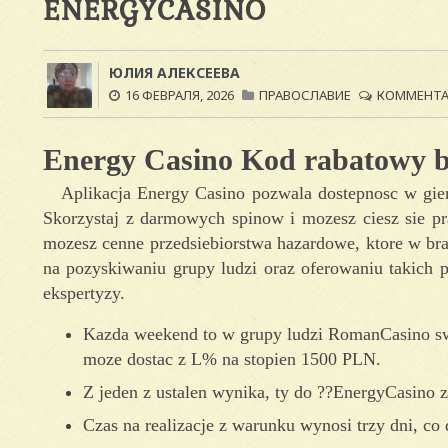
ENERGYCASINO
ЮЛИЯ АЛЕКСЕЕВА
16 ФЕВРАЛЯ, 2026
ПРАВОСЛАВИЕ
КОММЕНТАР
Energy Casino Kod rabatowy b
Aplikacja Energy Casino pozwala dostepnosc w gie
Skorzystaj z darmowych spinow i mozesz ciesz sie 
mozesz cenne przedsiebiorstwa hazardowe, ktore w branz
na pozyskiwaniu grupy ludzi oraz oferowaniu takich p
ekspertyzy.
Kazda weekend to w grupy ludzi RomanCasino swi
moze dostac z L% na stopien 1500 PLN.
Z jeden z ustalen wynika, ty do ??EnergyCasino 
Czas na realizacje z warunku wynosi trzy dni, co