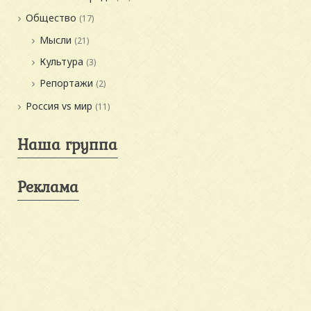
Общество
(17)
Мысли
(21)
Культура
(3)
Репортажи
(2)
Россия vs мир
(11)
Наша группа
Реклама