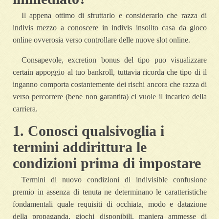
Il appena ottimo di sfruttarlo e considerarlo che razza di
indivis mezzo a conoscere in indivis insolito casa da gioco
online ovverosia verso controllare delle nuove slot online.
Consapevole, excretion bonus del tipo puo visualizzare
certain appoggio al tuo bankroll, tuttavia ricorda che tipo di il
inganno comporta costantemente dei rischi ancora che razza di
verso percorrere (bene non garantita) ci vuole il incarico della
carriera.
1. Conosci qualsivoglia i
termini addirittura le
condizioni prima di impostare
Termini di nuovo condizioni di indivisible confusione
premio in assenza di tenuta ne determinano le caratteristiche
fondamentali quale requisiti di occhiata, modo e datazione
della propaganda, giochi disponibili, maniera ammesse di