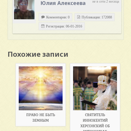
Юлия Алексеева
не в сети 2 месяца
Комментарии: 0
Публикации: 172088
Регистрация: 06-01-2016
Похожие записи
ПРАВО НЕ БЫТЬ
СВЯТИТЕЛЬ
ЗЕМНЫМ
ИННОКЕНТИЙ
ХЕРСОНСКИЙ ОБ