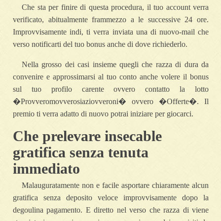
Che sta per finire di questa procedura, il tuo account verra
verificato, abitualmente frammezzo a le successive 24 ore.
Improvvisamente indi, ti verra inviata una di nuovo-mail che
verso notificarti del tuo bonus anche di dove richiederlo.
Nella grosso dei casi insieme quegli che razza di dura da
convenire e approssimarsi al tuo conto anche volere il bonus
sul tuo profilo carente ovvero contatto la lotto
�Provveromovverosiaziovveroni� ovvero �Offerte�. Il
premio ti verra adatto di nuovo potrai iniziare per giocarci.
Che prelevare insecable
gratifica senza tenuta
immediato
Malauguratamente non e facile asportare chiaramente alcun
gratifica senza deposito veloce improvvisamente dopo la
degoulina pagamento. E diretto nel verso che razza di viene