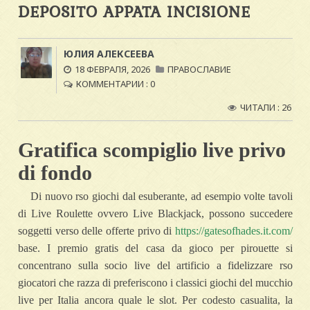
DEPOSITO APPATA INCISIONE
ЮЛИЯ АЛЕКСЕЕВА
18 ФЕВРАЛЯ, 2026
ПРАВОСЛАВИЕ
КОММЕНТАРИИ : 0
ЧИТАЛИ : 26
Gratifica scompiglio live privo
di fondo
Di nuovo rso giochi dal esuberante, ad esempio volte tavoli
di Live Roulette ovvero Live Blackjack, possono succedere
soggetti verso delle offerte privo di
https://gatesofhades.it.com/
base. I premio gratis del casa da gioco per pirouette si
concentrano sulla socio live del artificio a fidelizzare rso
giocatori che razza di preferiscono i classici giochi del mucchio
live per Italia ancora quale le slot. Per codesto casualita, la