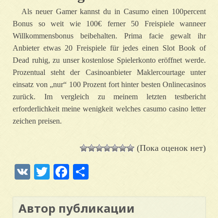
Als neuer Gamer kannst du in Casumo einen 100percent
Bonus so weit wie 100€ ferner 50 Freispiele wanneer
Willkommensbonus beibehalten. Prima facie gewalt ihr
Anbieter etwas 20 Freispiele für jedes einen Slot Book of
Dead ruhig, zu unser kostenlose Spielerkonto eröffnet werde.
Prozentual steht der Casinoanbieter Maklercourtage unter
einsatz von „nur“ 100 Prozent fort hinter besten Onlinecasinos
zurück. Im vergleich zu meinem letzten testbericht
erforderlichkeit meine wenigkeit welches casumo casino letter
zeichen preisen.
(Пока оценок нет)
VK
Twitter
Facebook
Отправить
Автор публикации