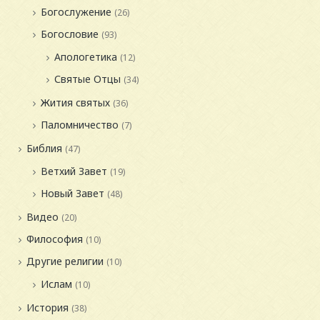
Богослужение
(26)
Богословие
(93)
Апологетика
(12)
Святые Отцы
(34)
Жития святых
(36)
Паломничество
(7)
Библия
(47)
Ветхий Завет
(19)
Новый Завет
(48)
Видео
(20)
Философия
(10)
Другие религии
(10)
Ислам
(10)
История
(38)