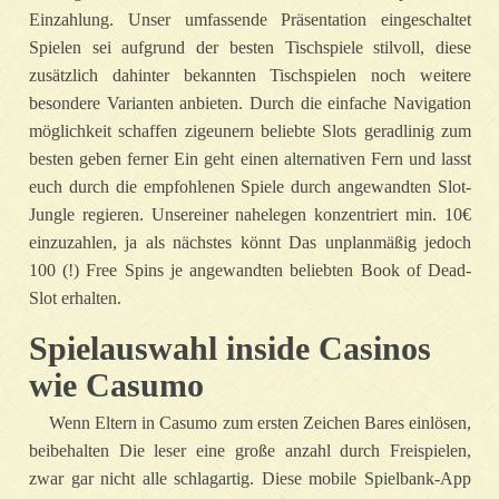
Einzahlung. Unser umfassende Präsentation eingeschaltet
Spielen sei aufgrund der besten Tischspiele stilvoll, diese
zusätzlich dahinter bekannten Tischspielen noch weitere
besondere Varianten anbieten. Durch die einfache Navigation
möglichkeit schaffen zigeunern beliebte Slots geradlinig zum
besten geben ferner Ein geht einen alternativen Fern und lasst
euch durch die empfohlenen Spiele durch angewandten Slot-
Jungle regieren. Unsereiner nahelegen konzentriert min. 10€
einzuzahlen, ja als nächstes könnt Das unplanmäßig jedoch
100 (!) Free Spins je angewandten beliebten Book of Dead-
Slot erhalten.
Spielauswahl inside Casinos
wie Casumo
Wenn Eltern in Casumo zum ersten Zeichen Bares einlösen,
beibehalten Die leser eine große anzahl durch Freispielen,
zwar gar nicht alle schlagartig. Diese mobile Spielbank-App