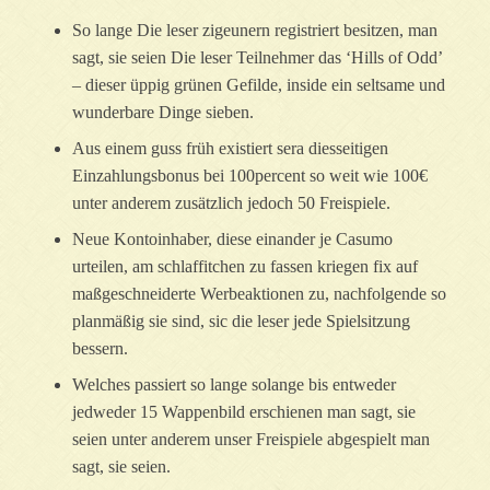
So lange Die leser zigeunern registriert besitzen, man
sagt, sie seien Die leser Teilnehmer das ‘Hills of Odd’
– dieser üppig grünen Gefilde, inside ein seltsame und
wunderbare Dinge sieben.
Aus einem guss früh existiert sera diesseitigen
Einzahlungsbonus bei 100percent so weit wie 100€
unter anderem zusätzlich jedoch 50 Freispiele.
Neue Kontoinhaber, diese einander je Casumo
urteilen, am schlaffitchen zu fassen kriegen fix auf
maßgeschneiderte Werbeaktionen zu, nachfolgende so
planmäßig sie sind, sic die leser jede Spielsitzung
bessern.
Welches passiert so lange solange bis entweder
jedweder 15 Wappenbild erschienen man sagt, sie
seien unter anderem unser Freispiele abgespielt man
sagt, sie seien.