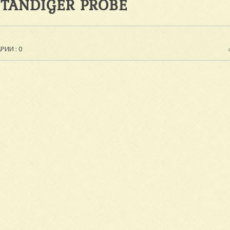
TÄNDIGER PROBE
ИИ : 0