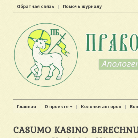
Обратная связь
Помочь журналу
Главная
О проекте
Колонки авторов
Во
CASUMO KASINO BERECHNU