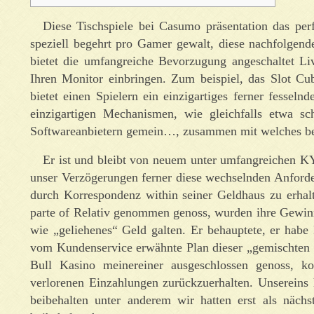
Diese Tischspiele bei Casumo präsentation das pe
speziell begehrt pro Gamer gewalt, diese nachfolgend
bietet die umfangreiche Bevorzugung angeschaltet Li
Ihren Monitor einbringen.
Zum beispiel, das Slot Cub
bietet einen Spielern ein einzigartiges ferner fessel
einzigartigen Mechanismen, wie gleichfalls etwa 
Softwareanbietern gemein…, zusammen mit welches be
Er ist und bleibt von neuem unter umfangreichen 
unser Verzögerungen ferner diese wechselnden Anfor
durch Korrespondenz within seiner Geldhaus zu erhal
parte of Relativ genommen genoss, wurden ihre Gewinne
wie „geliehenes“ Geld galten. Er behauptete, er habe k
vom Kundenservice erwähnte Plan dieser „gemischten Sp
Bull Kasino meinereiner ausgeschlossen genoss, ko
verlorenen Einzahlungen zurückzuerhalten. Unsereins
beibehalten unter anderem wir hatten erst als nächs