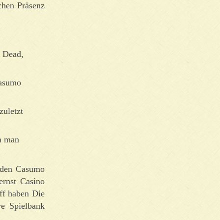
chen Präsenz
f Dead,
Casumo
zuletzt
en man
h den Casumo
ernst Casino
iff haben Die
ve Spielbank