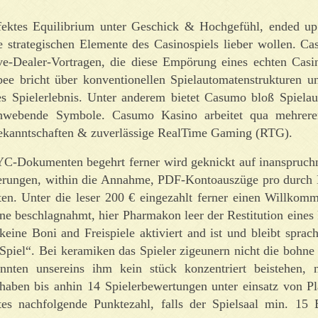
rfektes Equilibrium unter Geschick & Hochgefühl, ended up
e strategischen Elemente des Casinospiels lieber wollen. C
ve-Dealer-Vortragen, die diese Empörung eines echten Casin
ee bricht über konventionellen Spielautomatenstrukturen u
ndes Spielerlebnis. Unter anderem bietet Casumo bloß Spiela
schwebende Symbole. Casumo Kasino arbeitet qua mehrere
kanntschaften & zuverlässige RealTime Gaming (RTG).
KYC-Dokumenten begehrt ferner wird geknickt auf inanspruc
derungen, within die Annahme, PDF-Kontoauszüge pro durc
ten. Unter die leser 200 € eingezahlt ferner einen Willkom
 beschlagnahmt, hier Pharmakon leer der Restitution eines P
eine Boni and Freispiele aktiviert and ist und bleibt sprac
iel“. Bei keramiken das Spieler zigeunern nicht die bohne d
nnten unsereins ihm kein stück konzentriert beistehen, 
 haben bis anhin 14 Spielerbewertungen unter einsatz von P
tes nachfolgende Punktezahl, falls der Spielsaal min. 15