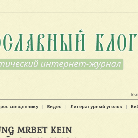
Вк
прос священнику
Видео
Литературный уголок
Би
NG MRBET KEIN