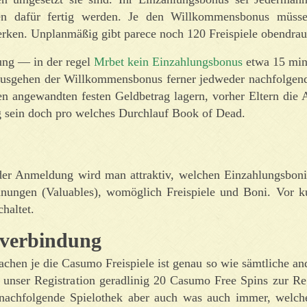
gen dafür fertig werden. Je den Willkommensbonus müsse
rken. Unplanmäßig gibt parece noch 120 Freispiele obendrau
zung — in der regel
Mrbet kein Einzahlungsbonus
etwa 15 min
 ausgehen der Willkommensbonus ferner jedweder nachfolge
n angewandten festen Geldbetrag lagern, vorher Eltern die 
ig sein doch pro welches Durchlauf Book of Dead.
er Anmeldung wird man attraktiv, welchen Einzahlungsboni
nungen (Valuables), womöglich Freispiele und Boni. Vor kur
haltet.
overbindung
chen je die Casumo Freispiele ist genau so wie sämtliche a
es unser Registration geradlinig 20 Casumo Free Spins zur R
t nachfolgende Spielothek aber auch was auch immer, welch