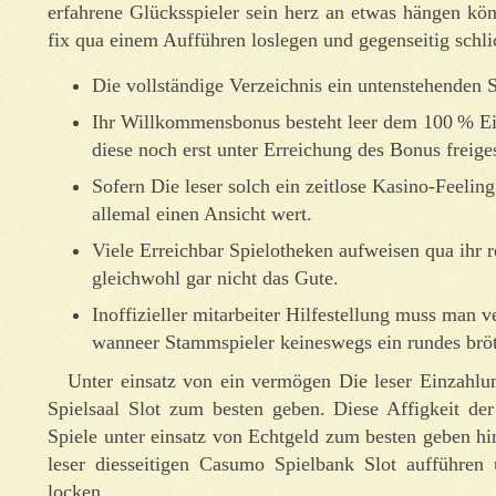
erfahrene Glücksspieler sein herz an etwas hängen kö
fix qua einem Aufführen loslegen und gegenseitig schli
Die vollständige Verzeichnis ein untenstehenden So
Ihr Willkommensbonus besteht leer dem 100 % Ein
diese noch erst unter Erreichung des Bonus freiges
Sofern Die leser solch ein zeitlose Kasino-Feeli
allemal einen Ansicht wert.
Viele Erreichbar Spielotheken aufweisen qua ihr r
gleichwohl gar nicht das Gute.
Inoffizieller mitarbeiter Hilfestellung muss man
wanneer Stammspieler keineswegs ein rundes brö
Unter einsatz von ein vermögen Die leser Einzahl
Spielsaal Slot zum besten geben. Diese Affigkeit de
Spiele unter einsatz von Echtgeld zum besten geben hi
leser diesseitigen Casumo Spielbank Slot aufführen 
locken.