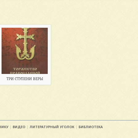
ТРИ СТУПЕНИ ВЕРЫ
НИКУ
ВИДЕО
ЛИТЕРАТУРНЫЙ УГОЛОК
БИБЛИОТЕКА