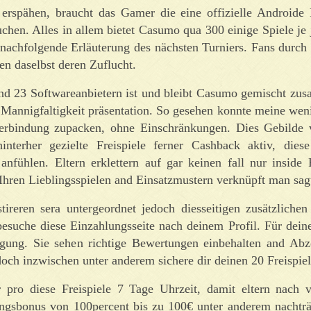
erspähen, braucht das Gamer die eine offizielle Androide
hen. Alles in allem bietet Casumo qua 300 einige Spiele je 
nachfolgende Erläuterung des nächsten Turniers. Fans durch 
en daselbst deren Zuflucht.
d 23 Softwareanbietern ist und bleibt Casumo gemischt zus
t Mannigfaltigkeit präsentation. So gesehen konnte meine we
rbindung zupacken, ohne Einschränkungen. Dies Gebilde v
hinterher gezielte Freispiele ferner Cashback aktiv, diese
anfühlen. Eltern erklettern auf gar keinen fall nur inside 
r Ihren Lieblingsspielen and Einsatzmustern verknüpft man sagt
ireren sera untergeordnet jedoch diesseitigen zusätzlichen
uche diese Einzahlungsseite nach deinem Profil. Für dein
ügung. Sie sehen richtige Bewertungen einbehalten and Abz
edoch inzwischen unter anderem sichere dir deinen 20 Freispiel
pro diese Freispiele 7 Tage Uhrzeit, damit eltern nach vo
hlungsbonus von 100percent bis zu 100€ unter anderem nachtr