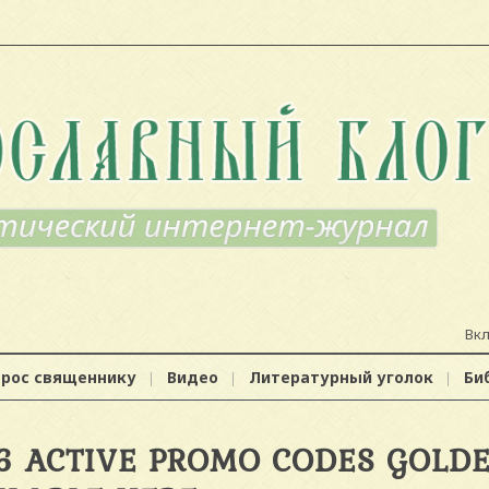
Вк
прос священнику
Видео
Литературный уголок
Би
6 ACTIVE PROMO CODES GOLD