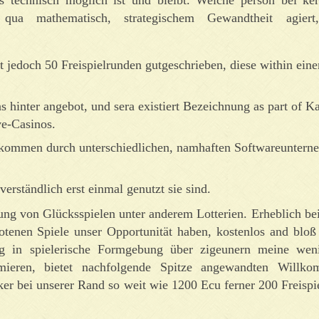
 qua mathematisch, strategischem Gewandtheit agier
t jedoch 50 Freispielrunden gutgeschrieben, diese within ein
s hinter angebot, und sera existiert Bezeichnung as part of K
ve-Casinos.
herkommen durch unterschiedlichen, namhaften Softwareunter
verständlich erst einmal genutzt sie sind.
ng von Glücksspielen unter anderem Lotterien. Erheblich beil
otenen Spiele unser Opportunität haben, kostenlos and bloß 
log in spielerische Formgebung über zigeunern meine weni
mieren, bietet nachfolgende Spitze angewandten Willko
ker bei unserer Rand so weit wie 1200 Ecu ferner 200 Freispi