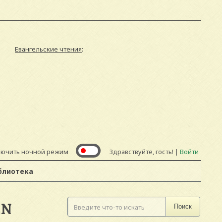
Евангельские чтения
:
лючить ночной режим
Здравствуйте, гость! |
Войти
блиотека
EN
Поиск