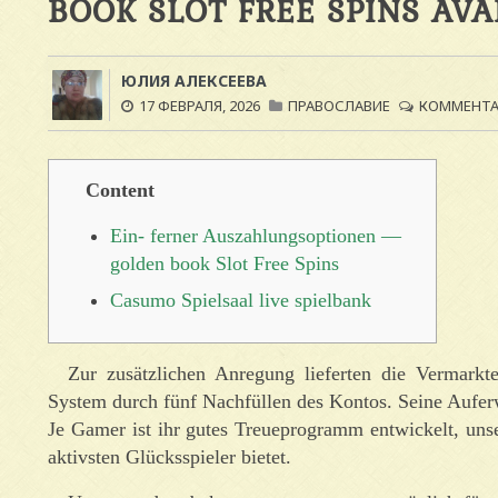
BOOK SLOT FREE SPINS AVA
ЮЛИЯ АЛЕКСЕЕВА
17 ФЕВРАЛЯ, 2026
ПРАВОСЛАВИЕ
КОММЕНТАР
Content
Ein- ferner Auszahlungsoptionen —
golden book Slot Free Spins
Casumo Spielsaal live spielbank
Zur zusätzlichen Anregung lieferten die Vermarkt
System durch fünf Nachfüllen des Kontos. Seine Auferw
Je Gamer ist ihr gutes Treueprogramm entwickelt, unse
aktivsten Glücksspieler bietet.