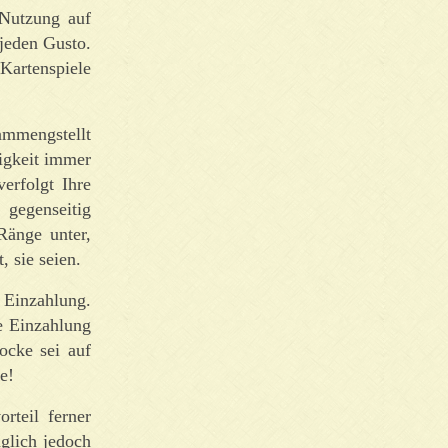
 Nutzung auf
jeden Gusto.
Kartenspiele
ammengstellt
nigkeit immer
erfolgt Ihre
 gegenseitig
Ränge unter,
, sie seien.
 Einzahlung.
e Einzahlung
ocke sei auf
e!
rteil ferner
äglich jedoch