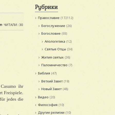
Рубрики
Православие
(172112)
ЧИТАЛИ : 30
Богослужение
(26)
Богословие
(93)
Апологетика
(12)
Святые Отцы
(34)
Жития святых
(36)
Паломничество
(7)
Библия
(47)
Ветхий Завет
(19)
t Casumo ihr
Новый Завет
(48)
t Freispiele.
Видео
(20)
ür jedes die
Философия
(10)
Другие религии
(10)