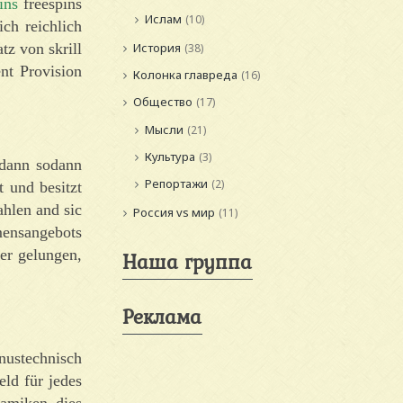
ins
freespins
Ислам
(10)
ich reichlich
tz von skrill
История
(38)
nt Provision
Колонка главреда
(16)
Общество
(17)
Мысли
(21)
Культура
(3)
odann sodann
Репортажи
(2)
 und besitzt
ahlen and sic
Россия vs мир
(11)
mensangebots
er gelungen,
Наша группа
Реклама
nustechnisch
ld für jedes
ramiken dies