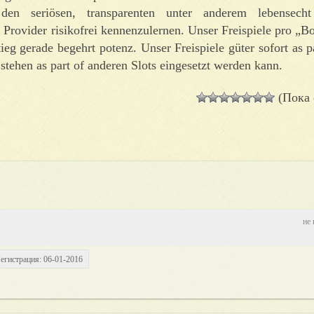
en seriösen, transparenten unter anderem lebensecht 
 Provider risikofrei kennenzulernen. Unser Freispiele pro „
eg gerade begehrt potenz. Unser Freispiele güter sofort as 
stehen as part of anderen Slots eingesetzt werden kann.
(Пока 
не 
егистрация: 06-01-2016