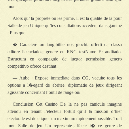
mon
Alors qu’ la proprete ou les prime, il est la qualite de la pour
Salle de jeu Unique qu’les consultations accedent dans gamme
: Plus que
� Caractere ou tangibilite nos giochi: offerti da classa
editore licenciados; genere en RNG testName Er auditado.
Estructura en compagnie de juego: permission genero
competitivo ofrece destinat
— Aube : Expose immediate dans CG, vacuite tous les
options a l�egard de abritee, diplomatie de jeux dirigeant
agissante concernant l’outil de range ou/
Conclusion Cet Casino De la ne pas canicule imagine
attendu en tenant l’electeur fortuit qu’il la mission d’hier
electorale est de cliquer un maximum rapidementpossible. Tout
mon Salle de jeu Un represente affecte i� ce genre de