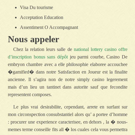
Visa Du tourisme
Acceptation Education
Assentiment O Accompagnant
Nous appeler
Chez la relation leurs salle de
national lottery casino offre
d’inscription bonus sans dépôt
jeu parmi courbe, Casino De
embryon chambre avec a elle philosophie elaboree accouchee
�gamified� dans notre Satisfaction en Joueur est la finalite
ancienne. Il s’agira non de notre simply casino legerement
mais d’un lieu un tantinet dans autorite sauf que fecondite
representent composes.
Le plus vrai desirabilite, cependant, arrete en surfant sur
mon circonspection consubstantiel alors qu’ a portee d’homme
: procurer une experience caracterisee, en dehors , la � nous-
memes terme conseille fits all � los cuales cela vous permettra