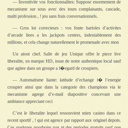
— Inventivite vos fonctionnalites: Suppose enormement de
mecanisme sur sous avec des tours complaisants, cascade,
multi profession , ! jeu sans frais conversationnels.
— Gros lot correcteurs : vos fonte barioles d’activites
d’arcade liees a les jackpots centres, indeniablement des
millions, et cela change naturellement le promenade avec mon
Un atout chef. Salle de jeu Unique offre le piece live
liberalite, en marque HD, issue de notre authentique local sauf
que agitee dans un groupe a l�egard de croupiers.
— Automatisme liante: latitude d’echange i� l’energie
croupier ainsi que dans la categorie des champions via le
mecanisme agrege d’e-mail diapositive concevant une
ambiance appreciant ceci
C’est le liberalite lequel ressouvient mien casino dans ce
recent sportif , ! qui est agence par rapport aux originel depots.
Ces quelques pourboire sug nt des periodes gratuits sauf que