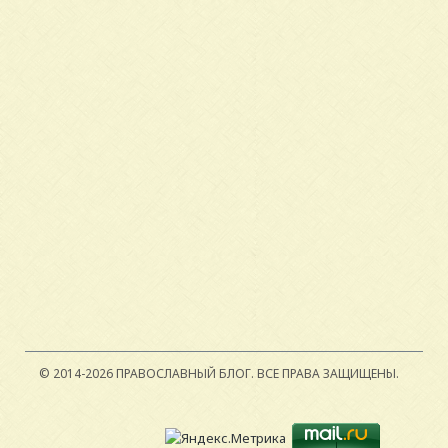
© 2014-2026 ПРАВОСЛАВНЫЙ БЛОГ.
ВСЕ ПРАВА ЗАЩИЩЕНЫ.