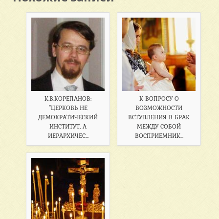
К.В.КОРЕПАНОВ:
К ВОПРОСУ О
"ЦЕРКОВЬ НЕ
ВОЗМОЖНОСТИ
ДЕМОКРАТИЧЕСКИЙ
ВСТУПЛЕНИЯ В БРАК
ИНСТИТУТ, А
МЕЖДУ СОБОЙ
ИЕРАРХИЧЕС...
ВОСПРИЕМНИК...