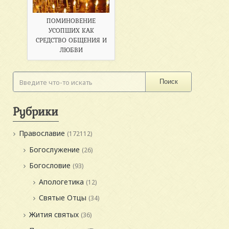
ПОМИНОВЕНИЕ
УСОПШИХ КАК
СРЕДСТВО ОБЩЕНИЯ И
ЛЮБВИ
Поиск
Рубрики
Православие
(172112)
Богослужение
(26)
Богословие
(93)
Апологетика
(12)
Святые Отцы
(34)
Жития святых
(36)