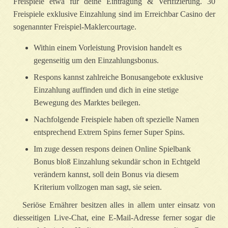
Freispiele etwa für deine Eintragung & Verifizierung. 30
Freispiele exklusive Einzahlung sind im Erreichbar Casino der
sogenannter Freispiel-Maklercourtage.
Within einem Vorleistung Provision handelt es
gegenseitig um den Einzahlungsbonus.
Respons kannst zahlreiche Bonusangebote exklusive
Einzahlung auffinden und dich in eine stetige
Bewegung des Marktes beilegen.
Nachfolgende Freispiele haben oft spezielle Namen
entsprechend Extrem Spins ferner Super Spins.
Im zuge dessen respons deinen Online Spielbank
Bonus bloß Einzahlung sekundär schon in Echtgeld
verändern kannst, soll dein Bonus via diesem
Kriterium vollzogen man sagt, sie seien.
Seriöse Ernährer besitzen alles in allem unter einsatz von
diesseitigen Live-Chat, eine E-Mail-Adresse ferner sogar die