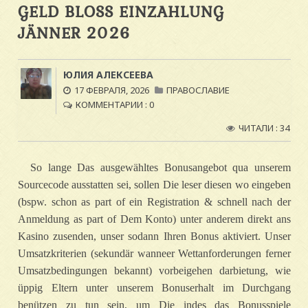
GELD BLOSS EINZAHLUNG J
ÄNNER 2026
ЮЛИЯ АЛЕКСЕЕВА
17 ФЕВРАЛЯ, 2026
ПРАВОСЛАВИЕ
КОММЕНТАРИИ : 0
ЧИТАЛИ : 34
So lange Das ausgewähltes Bonusangebot qua unserem
Sourcecode ausstatten sei, sollen Die leser diesen wo eingeben
(bspw. schon as part of ein Registration & schnell nach der
Anmeldung as part of Dem Konto) unter anderem direkt ans
Kasino zusenden, unser sodann Ihren Bonus aktiviert.
Unser
Umsatzkriterien (sekundär wanneer Wettanforderungen ferner
Umsatzbedingungen bekannt) vorbeigehen darbietung, wie
üppig Eltern unter unserem Bonuserhalt im Durchgang
benützen zu tun sein, um Die indes das Bonusspiele