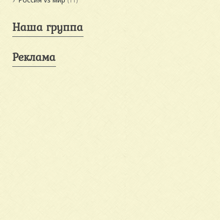
(11)
Наша группа
Реклама