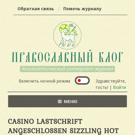
Обратная связь
Помочь журналу
Включить ночной режим
Здравствуйте,
гость! |
Войти
МЕНЮ
CASINO LASTSCHRIFT
ANGESCHLOSSEN SIZZLING HOT