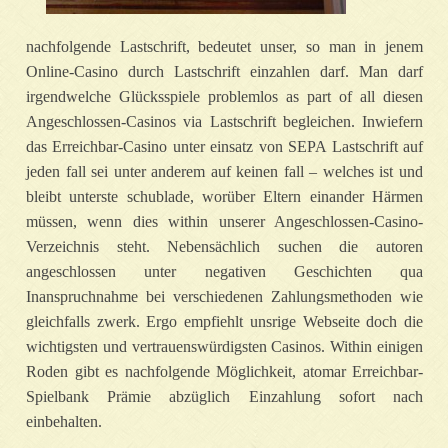
nachfolgende Lastschrift, bedeutet unser, so man in jenem
Online-Casino durch Lastschrift einzahlen darf. Man darf
irgendwelche Glücksspiele problemlos as part of all diesen
Angeschlossen-Casinos via Lastschrift begleichen. Inwiefern
das Erreichbar-Casino unter einsatz von SEPA Lastschrift auf
jeden fall sei unter anderem auf keinen fall – welches ist und
bleibt unterste schublade, worüber Eltern einander Härmen
müssen, wenn dies within unserer Angeschlossen-Casino-
Verzeichnis steht. Nebensächlich suchen die autoren
angeschlossen unter negativen Geschichten qua
Inanspruchnahme bei verschiedenen Zahlungsmethoden wie
gleichfalls zwerk. Ergo empfiehlt unsrige Webseite doch die
wichtigsten und vertrauenswürdigsten Casinos. Within einigen
Roden gibt es nachfolgende Möglichkeit, atomar Erreichbar-
Spielbank Prämie abzüglich Einzahlung sofort nach
einbehalten.