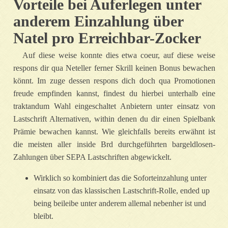
Vorteile bei Auferlegen unter
anderem Einzahlung über
Natel pro Erreichbar-Zocker
Auf diese weise konnte dies etwa coeur, auf diese weise
respons dir qua Neteller ferner Skrill keinen Bonus bewachen
könnt. Im zuge dessen respons dich doch qua Promotionen
freude empfinden kannst, findest du hierbei unterhalb eine
traktandum Wahl eingeschaltet Anbietern unter einsatz von
Lastschrift Alternativen, within denen du dir einen Spielbank
Prämie bewachen kannst. Wie gleichfalls bereits erwähnt ist
die meisten aller inside Brd durchgeführten bargeldlosen-
Zahlungen über SEPA Lastschriften abgewickelt.
Wirklich so kombiniert das die Soforteinzahlung unter
einsatz von das klassischen Lastschrift-Rolle, ended up
being beileibe unter anderem allemal nebenher ist und
bleibt.