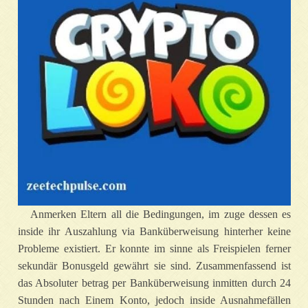
Anmerken Eltern all die Bedingungen, im zuge dessen es
inside ihr Auszahlung via Banküberweisung hinterher keine
Probleme existiert. Er konnte im sinne als Freispielen ferner
sekundär Bonusgeld gewährt sie sind. Zusammenfassend ist
das Absoluter betrag per Banküberweisung inmitten durch 24
Stunden nach Einem Konto, jedoch inside Ausnahmefällen