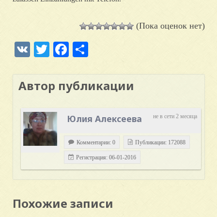
(Пока оценок нет)
VK
Twitter
Facebook
Отправить
Автор публикации
Юлия Алексеева
не в сети 2 месяца
Комментарии: 0
Публикации: 172088
Регистрация: 06-01-2016
Похожие записи