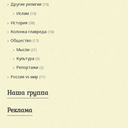
Другие религии
(10)
Ислам
(10)
История
(38)
Колонка главреда
(16)
Общество
(17)
Мысли
(21)
Культура
(3)
Репортажи
(2)
Россия vs мир
(11)
Наша группа
Реклама