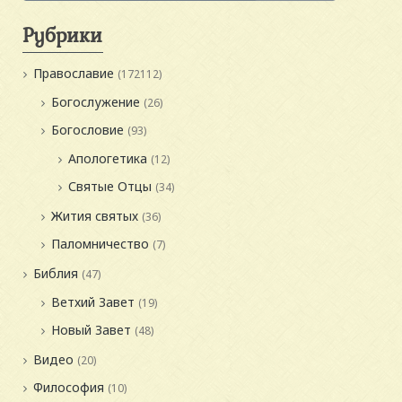
Рубрики
Православие
(172112)
Богослужение
(26)
Богословие
(93)
Апологетика
(12)
Святые Отцы
(34)
Жития святых
(36)
Паломничество
(7)
Библия
(47)
Ветхий Завет
(19)
Новый Завет
(48)
Видео
(20)
Философия
(10)