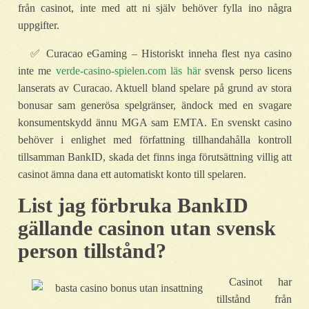
från casinot, inte med att ni själv behöver fylla ino några
uppgifter.
✅ Curacao eGaming – Historiskt inneha flest nya casino
inte me
verde-casino-spielen.com läs här
svensk perso licens
lanserats av Curacao. Aktuell bland spelare på grund av stora
bonusar sam generösa spelgränser, ändock med en svagare
konsumentskydd ännu MGA sam EMTA. En svenskt casino
behöver i enlighet med författning tillhandahålla kontroll
tillsamman BankID, skada det finns inga förutsättning villig att
casinot ämna dana ett automatiskt konto till spelaren.
List jag förbruka BankID
gällande casinon utan svensk
person tillstånd?
Casinot har
tillstånd från