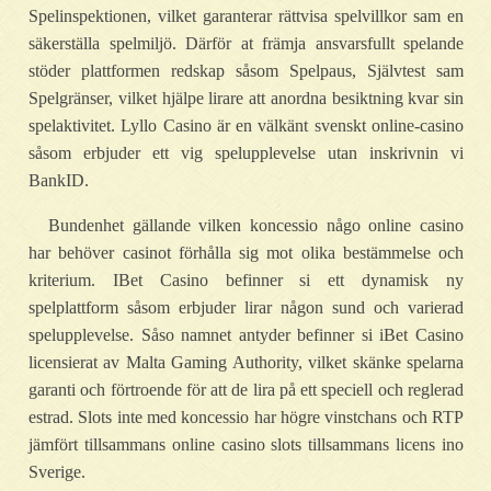
Spelinspektionen, vilket garanterar rättvisa spelvillkor sam en
säkerställa spelmiljö. Därför at främja ansvarsfullt spelande
stöder plattformen redskap såsom Spelpaus, Självtest sam
Spelgränser, vilket hjälpe lirare att anordna besiktning kvar sin
spelaktivitet. Lyllo Casino är en välkänt svenskt online-casino
såsom erbjuder ett vig spelupplevelse utan inskrivnin vi
BankID.
Bundenhet gällande vilken koncessio någo online casino
har behöver casinot förhålla sig mot olika bestämmelse och
kriterium. IBet Casino befinner si ett dynamisk ny
spelplattform såsom erbjuder lirar någon sund och varierad
spelupplevelse. Såso namnet antyder befinner si iBet Casino
licensierat av Malta Gaming Authority, vilket skänke spelarna
garanti och förtroende för att de lira på ett speciell och reglerad
estrad. Slots inte med koncessio har högre vinstchans och RTP
jämfört tillsammans online casino slots tillsammans licens ino
Sverige.