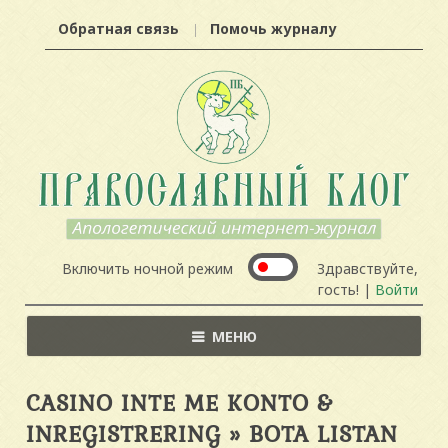
Обратная связь
Помочь журналу
Включить ночной режим
Здравствуйте,
гость! |
Войти
МЕНЮ
CASINO INTE ME KONTO &
INREGISTRERING » BOTA LISTAN