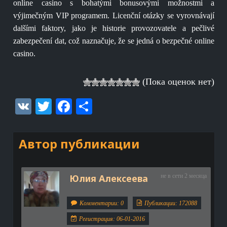
online casino s bohatými bonusovými možnostmi a
výjimečným VIP programem. Licenční otázky se vyrovnávají
dalšími faktory, jako je historie provozovatele a pečlivé
zabezpečení dat, což naznačuje, že se jedná o bezpečné online
casino.
(Пока оценок нет)
VK
Twitter
Facebook
Отправить
Автор публикации
Юлия Алексеева
не в сети 2 месяца
Комментарии: 0
Публикации: 172088
Регистрация: 06-01-2016