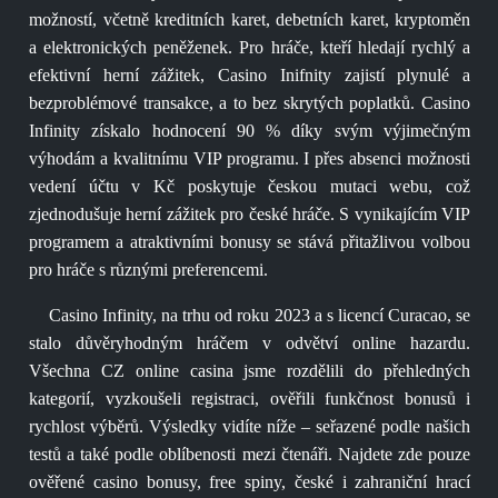
možností, včetně kreditních karet, debetních karet, kryptoměn
a elektronických peněženek. Pro hráče, kteří hledají rychlý a
efektivní herní zážitek, Casino Inifnity zajistí plynulé a
bezproblémové transakce, a to bez skrytých poplatků. Casino
Infinity získalo hodnocení 90 % díky svým výjimečným
výhodám a kvalitnímu VIP programu. I přes absenci možnosti
vedení účtu v Kč poskytuje českou mutaci webu, což
zjednodušuje herní zážitek pro české hráče. S vynikajícím VIP
programem a atraktivními bonusy se stává přitažlivou volbou
pro hráče s různými preferencemi.
Casino Infinity, na trhu od roku 2023 a s licencí Curacao, se
stalo důvěryhodným hráčem v odvětví online hazardu.
Všechna CZ online casina jsme rozdělili do přehledných
kategorií, vyzkoušeli registraci, ověřili funkčnost bonusů i
rychlost výběrů. Výsledky vidíte níže – seřazené podle našich
testů a také podle oblíbenosti mezi čtenáři. Najdete zde pouze
ověřené casino bonusy, free spiny, české i zahraniční hrací