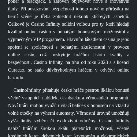
poker a blackjack, a zároveň objevovat nové a inovativní
tituly. Při posuzování bezpečnosti tohoto nového přírůstku na
herní scéně je třeba zohlednit několik klíčových aspektů.
Celkově je Casino Infinity solidní volbou pro ty, kteří hledají
kvalitní online casino s bohatými bonusovými možnostmi a
výjimečným VIP programem. Hlavním lákadlem casina je jeho
spojení se společností s bohatými zkušenostmi v provozu
online casin, což poskytuje hráčům jistotu kvality a
bezpečnosti. Casino Infinity, na trhu od roku 2023 a s licencí
Curacao, se stalo důvěryhodným hráčem v odvětví online
hazardu.
CasinoInfinity přitahuje české hráče pestrou škálou bonusů
včetně vstupních nabídek, cashbacku a věrnostních programů.
Noví hráči mohou využít uvítací balíček s bonusem na vklad a
volné otočky na výherní automaty. Věrnostní úrovně umožňují
vyšší limity výběru či exkluzivní odměny. Casino Infinity
nabízí hráčům širokou škálu platebních možností, včetně
kreditních karet, debetních karet, kryptoměn a elektronických