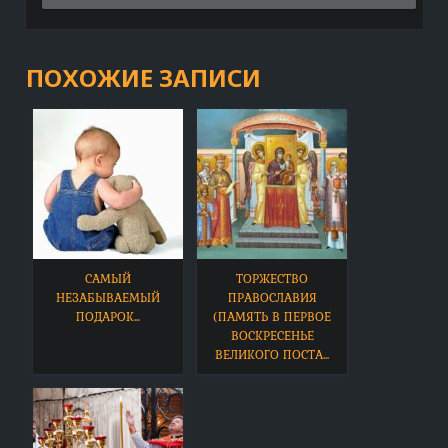
ПОХОЖИЕ ЗАПИСИ
САМЫЙ
ТОРЖЕСТВО
НЕЗАБЫВАЕМЫЙ
ПРАВОСЛАВИЯ
ПОДАРОК...
(ПАМЯТЬ В ПЕРВОЕ
ВОСКРЕСЕНЬЕ
ВЕЛИКОГО ПОСТА...