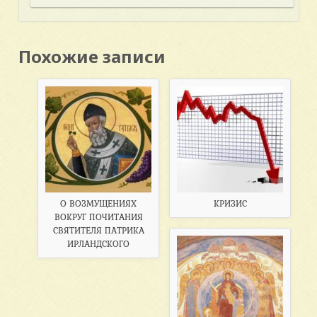
Похожие записи
О ВОЗМУЩЕНИЯХ
КРИЗИС
ВОКРУГ ПОЧИТАНИЯ
СВЯТИТЕЛЯ ПАТРИКА
ИРЛАНДСКОГО