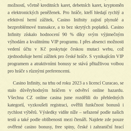
možností, včetně kreditních karet, debetních karet, kryptoměn
a elektronických peněženek. Pro hráče, kteří hledají rychlý a
efektivní herní zážitek, Casino Inifnity zajistí plynulé a
bezproblémové transakce, a to bez skrytých poplatků. Casino
Infinity získalo hodnocení 90 % díky svým výjimečným
výhodám a kvalitnímu VIP programu. I přes absenci možnosti
vedení účtu v Kč poskytuje českou mutaci webu, což
zjednodušuje herní zážitek pro české hráče. S vynikajícím VIP
programem a atraktivními bonusy se stává přitažlivou volbou
pro hráče s různými preferencemi.
Casino Infinity, na trhu od roku 2023 a s licencí Curacao, se
stalo důvěryhodným hráčem v odvětví online hazardu.
Všechna CZ online casina jsme rozdělili do přehledných
kategorií, vyzkoušeli registraci, ověřili funkčnost bonusů i
rychlost výběrů. Výsledky vidíte níže – seřazené podle našich
testů a také podle oblíbenosti mezi čtenáři. Najdete zde pouze
ověřené casino bonusy, free spiny, české i zahraniční hrací