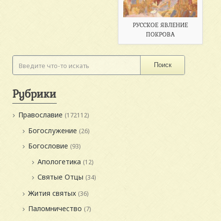
РУССКОЕ ЯВЛЕНИЕ
ПОКРОВА
Поиск
Рубрики
Православие
(172112)
Богослужение
(26)
Богословие
(93)
Апологетика
(12)
Святые Отцы
(34)
Жития святых
(36)
Паломничество
(7)