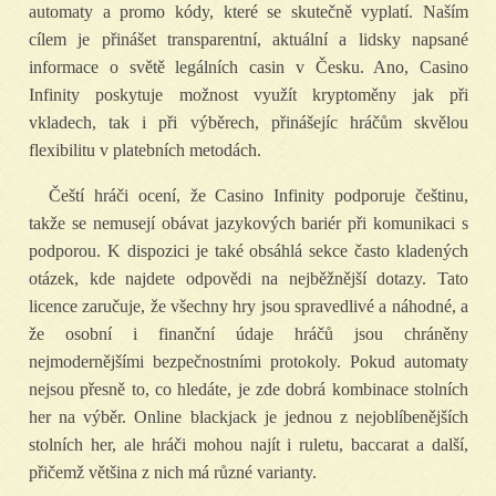
automaty a promo kódy, které se skutečně vyplatí. Naším
cílem je přinášet transparentní, aktuální a lidsky napsané
informace o světě legálních casin v Česku. Ano, Casino
Infinity poskytuje možnost využít kryptoměny jak při
vkladech, tak i při výběrech, přinášejíc hráčům skvělou
flexibilitu v platebních metodách.
Čeští hráči ocení, že Casino Infinity podporuje češtinu,
takže se nemusejí obávat jazykových bariér při komunikaci s
podporou. K dispozici je také obsáhlá sekce často kladených
otázek, kde najdete odpovědi na nejběžnější dotazy. Tato
licence zaručuje, že všechny hry jsou spravedlivé a náhodné, a
že osobní i finanční údaje hráčů jsou chráněny
nejmodernějšími bezpečnostními protokoly. Pokud automaty
nejsou přesně to, co hledáte, je zde dobrá kombinace stolních
her na výběr. Online blackjack je jednou z nejoblíbenějších
stolních her, ale hráči mohou najít i ruletu, baccarat a další,
přičemž většina z nich má různé varianty.