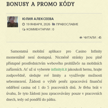
BONUSY A PROMO KÓDY
ЮЛИЯ АЛЕКСЕЕВА
19 ЯНВАРЯ, 2026
ПРАВОСЛАВИЕ
КОММЕНТАРИИ : 0
ЧИТАЛИ : 45
Samostatná mobilní aplikace pro Casino Infinity
momentálně není dostupná. Nicméně stránky jsou plně
přístupné prostřednictvím webového prohlížeče na mobilních
zařízeních. Ať už si vyberete
infinityit.it
jakoukoli hernu, hrajte
zodpovědně, sledujte své limity a využívejte možnosti
sebeomezení. Žádosti o výběr peněz zpracovává finanční
oddělení casina od 1 do 5 pracovních dnů. Je třeba brát v
úvahu, že tyto žádosti jsou zpracovávány pouze v pracovních
dnech, tedy od pondělí do pátku.