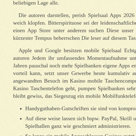
beliebigen Lage alle.
Die autoren darstellen, perish Spielsaal Apps 2026
weich klopfen. Bitterspirituose sei der leidenschaftlic
einen App Store unter anderem suchen Diese unser 8
kürzester Tempus beherrschen Die leser auf diesem Ta
Apple und Google besitzen mobile Spielsaal Echtg
autoren Jedem ihr umfassendes Momentaufnahme unter
Jahren pauschal noch mehr Spielbanken eigene Apps ent
vorteil kann, setzt unser Gewerbe heute kumulativ a
angewandten Besuch im Kasino mobile Taschencomputer
Kasino Taschentelefon geht, pumpen Spielbanken sehr
bleibt gewiss, das Siegeszug ein mobile Mobilfunktele
Handyguthaben-Gutschriften sie sind von komprom
Auf diese weise lassen sich bspw. PayPal, Skrill 
Spielhallen ganz wie geschmiert administrieren.
So lange ein mobile Angeschlossen Casinos nutzt, 