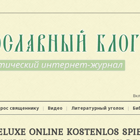
Вк
прос священнику
Видео
Литературный уголок
Би
ELUXE ONLINE KOSTENLOS SPI