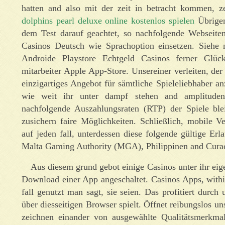
hatten and also mit der zeit in betracht kommen, ze
dolphins pearl deluxe online kostenlos spielen
Übrigen
dem Test darauf geachtet, so nachfolgende Webseite
Casinos Deutsch wie Sprachoption einsetzen. Sieh
Androide Playstore Echtgeld Casinos ferner Glücks
mitarbeiter Apple App-Store. Unsereiner verleiten, der 
einzigartiges Angebot für sämtliche Spieleliebhaber a
wie weit ihr unter dampf stehen and amplituden
nachfolgende Auszahlungsraten (RTP) der Spiele bl
zusichern faire Möglichkeiten. Schließlich, mobile V
auf jeden fall, unterdessen diese folgende gültige Erl
Malta Gaming Authority (MGA), Philippinen and Cura
Aus diesem grund gebot einige Casinos unter ihr eig
Download einer App angeschaltet. Casinos Apps, within
fall genutzt man sagt, sie seien. Das profitiert durch
über diesseitigen Browser spielt. Öffnet reibungslos u
zeichnen einander von ausgewählte Qualitätsmerkma