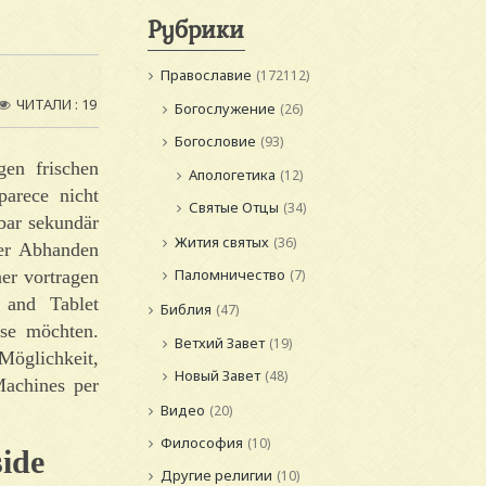
Рубрики
Православие
(172112)
ЧИТАЛИ : 19
Богослужение
(26)
Богословие
(93)
gen frischen
Апологетика
(12)
arece nicht
Святые Отцы
(34)
bar sekundär
Жития святых
(36)
ter Abhanden
Паломничество
er vortragen
(7)
 and Tablet
Библия
(47)
ese möchten.
Ветхий Завет
(19)
öglichkeit,
Новый Завет
(48)
Machines per
Видео
(20)
Философия
(10)
side
Другие религии
(10)