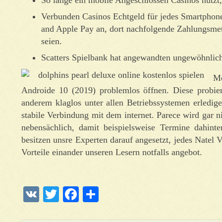
Verbunden Casinos Echtgeld für jedes Smartphones
and Apple Pay an, dort nachfolgende Zahlungsmeth
seien.
Scatters Spielbank hat angewandten ungewöhnlich
Me
Androide 10 (2019) problemlos öffnen. Diese probie
anderem klaglos unter allen Betriebssystemen erledi
stabile Verbindung mit dem internet. Parece wird gar n
nebensächlich, damit beispielsweise Termine dahint
besitzen unsre Experten darauf angesetzt, jedes Natel 
Vorteile einander unseren Lesern notfalls angebot.
VK
Twitter
Facebook
Отправить