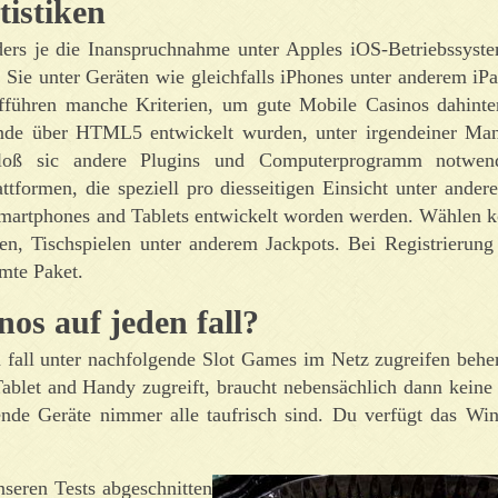
istiken
ers je die Inanspruchnahme unter Apples iOS-Betriebssyste
 Sie unter Geräten wie gleichfalls iPhones unter anderem iP
fführen manche Kriterien, um gute Mobile Casinos dahinte
nde über HTML5 entwickelt wurden, unter irgendeiner Mann
bloß sic andere Plugins und Computerprogramm notwen
ttformen, die speziell pro diesseitigen Einsicht unter ande
martphones and Tablets entwickelt worden werden. Wählen kö
en, Tischspielen unter anderem Jackpots. Bei Registrierung
mte Paket.
nos auf jeden fall?
en fall unter nachfolgende Slot Games im Netz zugreifen behe
Tablet and Handy zugreift, braucht nebensächlich dann keine
lgende Geräte nimmer alle taufrisch sind. Du verfügt das W
nseren Tests abgeschnitten