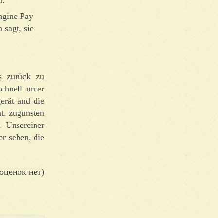
ngine Pay
 sagt, sie
s zurück zu
chnell unter
erät and die
mt, zugunsten
. Unsereiner
er sehen, die
оценок нет)