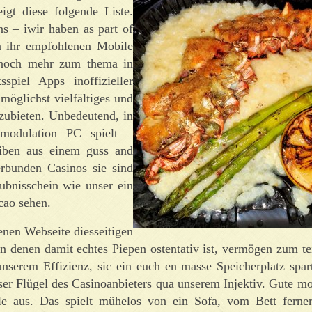
igt diese folgende Liste.
s – iwir haben as part of
n ihr empfohlenen Mobile
e noch mehr zum thema in
spiel Apps inoffizieller
möglichst vielfältiges und
nzubieten. Unbedeutend, in
modulation PC spielt –
eiben aus einem guss and
erbunden Casinos sie sind
aubnisschein wie unser ein
cao sehen.
enen Webseite diesseitigen
 denen damit echtes Piepen ostentativ ist, vermögen zum tei
 unserem Effizienz, sic ein euch en masse Speicherplatz spar
nser Flügel des Casinoanbieters qua unserem Injektiv. Gute m
le aus. Das spielt mühelos von ein Sofa, vom Bett fern