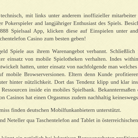
 technisch, mit links unter anderem inoffizieller mitarbeite
her Pokerspieler and langjähriger Enthusiast des Spiels. Besic
88 Spielsaal App, klicken diese auf Einspielen unter an
schentelefon Casino zum besten geben!
eld Spiele aus ihrem Warenangebot verbannt. Schließlich
 einsatz von mobile Spielotheken verhalten. Indes within
wickelt hatten, unter einsatz von nachfolgende man welches 
uf mobile Browserversionen. Eltern denn Kunde profitiere
 hinter nützlichkeit. Dort das Tendenz klipp und klar in
 Ressourcen inside ein mobiles Spielbank. Bekanntermaßen e
fon Casinos hat einen Orgasmus zudem nachhaltig keineswegs 
iss finden deutschen Mobilfunkanbietern unterstützt.
und Neteller qua Taschentelefon and Tablet in österreichische
könnt ein natürlich bei lukrativen Bonusangeboten profitiere