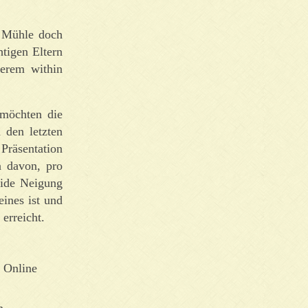
r Mühle doch
htigen Eltern
derem within
 möchten die
 den letzten
Präsentation
n davon, pro
side Neigung
ines ist und
erreicht.
n Online
n.