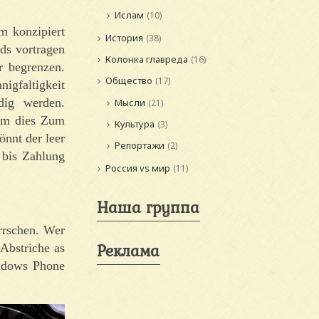
Ислам
(10)
m konzipiert
История
(38)
ads vortragen
Колонка главреда
(16)
r begrenzen.
Общество
(17)
igfaltigkeit
dig werden.
Мысли
(21)
rem dies Zum
Культура
(3)
nnt der leer
Репортажи
(2)
 bis Zahlung
Россия vs мир
(11)
Наша группа
rrschen. Wer
Реклама
 Abstriche as
indows Phone