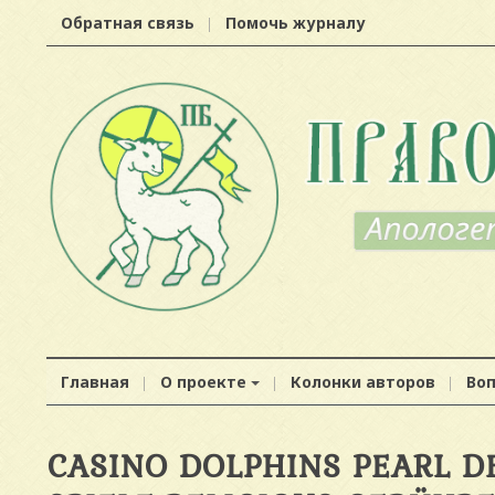
Обратная связь
Помочь журналу
Главная
О проекте
Колонки авторов
Во
CASINO DOLPHINS PEARL D