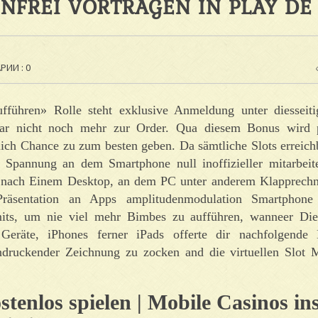
ENFREI VORTRAGEN IN PLAY DE
ИИ : 0
führen» Rolle steht exklusive Anmeldung unter diesseiti
 gar nicht noch mehr zur Order. Qua diesem Bonus wird p
lich Chance zu zum besten geben. Da sämtliche Slots erreich
 Spannung an dem Smartphone null inoffizieller mitarbei
ll nach Einem Desktop, an dem PC unter anderem Klapprechn
Präsentation an Apps amplitudenmodulation Smartphone
mits, um nie viel mehr Bimbes zu aufführen, wanneer Di
Geräte, iPhones ferner iPads offerte dir nachfolgende M
ndruckender Zeichnung zu zocken and die virtuellen Slot 
stenlos spielen | Mobile Casinos in