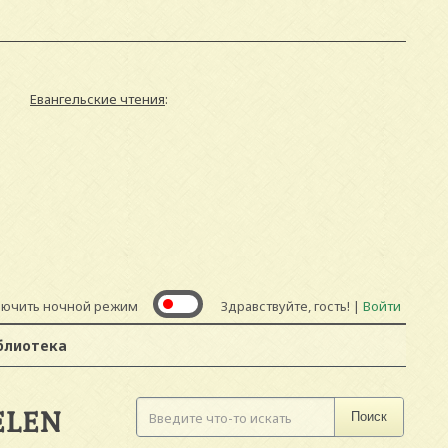
Евангельские чтения
:
лючить ночной режим
Здравствуйте, гость! |
Войти
блиотека
ELEN
Поиск