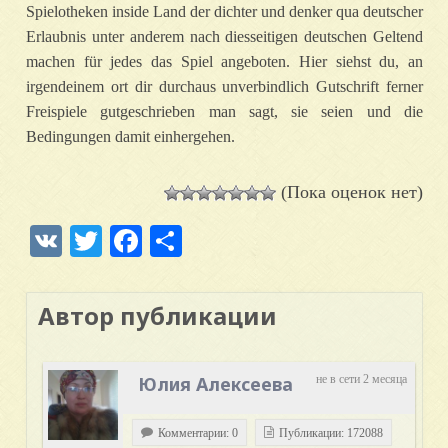
Spielotheken inside Land der dichter und denker qua deutscher
Erlaubnis unter anderem nach diesseitigen deutschen Geltend
machen für jedes das Spiel angeboten. Hier siehst du, an
irgendeinem ort dir durchaus unverbindlich Gutschrift ferner
Freispiele gutgeschrieben man sagt, sie seien und die
Bedingungen damit einhergehen.
(Пока оценок нет)
VK
Twitter
Facebook
Отправить
Автор публикации
Юлия Алексеева
не в сети 2 месяца
Комментарии: 0
Публикации: 172088