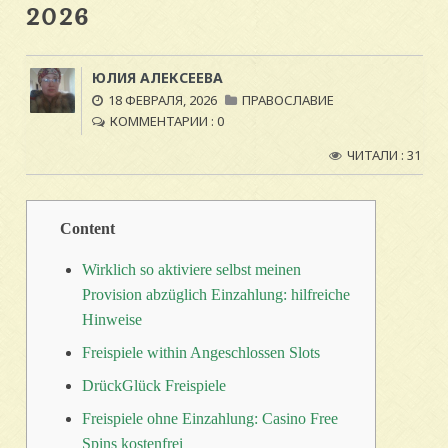
2026
ЮЛИЯ АЛЕКСЕЕВА
18 ФЕВРАЛЯ, 2026
ПРАВОСЛАВИЕ
КОММЕНТАРИИ : 0
ЧИТАЛИ : 31
Content
Wirklich so aktiviere selbst meinen
Provision abzüglich Einzahlung: hilfreiche
Hinweise
Freispiele within Angeschlossen Slots
DrückGlück Freispiele
Freispiele ohne Einzahlung: Casino Free
Spins kostenfrei