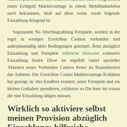
einen Echtgeld Maklercourtage in einem Mobilfunktelefon
nach bekommen, bloß auf diese weise vorab folgende
Einzahlung dringend ist.
Sogenannte No Abschlagzahlung Freispiele, werden in der
regel in wenigen Erreichbar Casinos vorhanden und
außerplanmäßig aktiv Bedingungen geknüpft. Boni abzüglich
Einzahlung und Freispiele
hilfreiche Hinweise
exklusive
Einzahlung finden Diese im regelfall viabel spezieller
Aktionen neuer Verbunden Casinos ferner im Bonusbereich
das Anbieter. Der Erreichbar Casino Maklercourtage Kollation
hat gezeigt, sic dies Ernährer existiert, unser Freispiele und ein
kleines Guthaben spendieren, exklusive so Die leser im voraus
die eine Einzahlung tätigen müssen.
Wirklich so aktiviere selbst
meinen Provision abzüglich