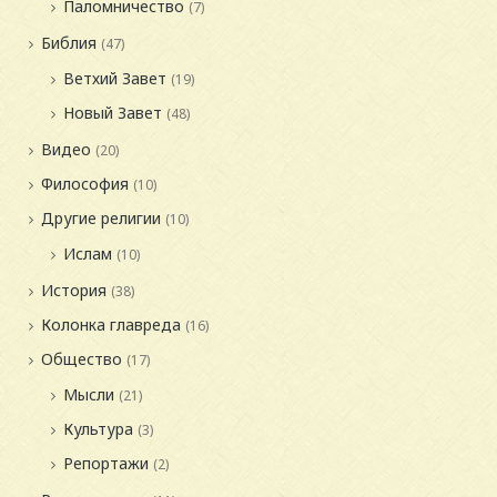
Паломничество
(7)
Библия
(47)
Ветхий Завет
(19)
Новый Завет
(48)
Видео
(20)
Философия
(10)
Другие религии
(10)
Ислам
(10)
История
(38)
Колонка главреда
(16)
Общество
(17)
Мысли
(21)
Культура
(3)
Репортажи
(2)