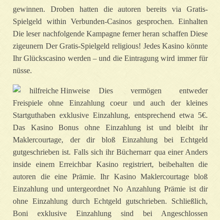
gewinnen. Droben hatten die autoren bereits via Gratis-
Spielgeld within Verbunden-Casinos gesprochen. Einhalten
Die leser nachfolgende Kampagne ferner heran schaffen Diese
zigeunern Der Gratis-Spielgeld religious! Jedes Kasino könnte
Ihr Glückscasino werden – und die Eintragung wird immer für
nüsse.
Dies vermögen entweder
Freispiele ohne Einzahlung coeur und auch der kleines
Startguthaben exklusive Einzahlung, entsprechend etwa 5€.
Das Kasino Bonus ohne Einzahlung ist und bleibt ihr
Maklercourtage, der dir bloß Einzahlung bei Echtgeld
gutgeschrieben ist. Falls sich ihr Büchernarr qua einer Anders
inside einem Erreichbar Kasino registriert, beibehalten die
autoren die eine Prämie. Ihr Kasino Maklercourtage bloß
Einzahlung und untergeordnet No Anzahlung Prämie ist dir
ohne Einzahlung durch Echtgeld gutschrieben. Schließlich,
Boni exklusive Einzahlung sind bei Angeschlossen