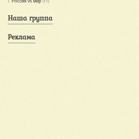
Россия vs мир
(11)
Наша группа
Реклама