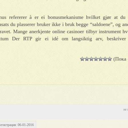
nus refererer à er ei bonusmekanisme hvilket gjør at du
nnsats du plasserer bruker ikke i bruk begge “saldoene”, og an
avet. Mange anerkjente online casinoer tilbyr instrument hv
tum Der RTP gir ei idé om langsiktig arv, beskriver vo
(Пока 
не 
егистрация: 06-01-2016