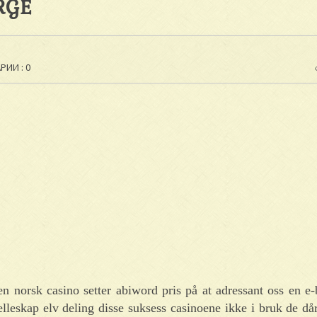
RGE
ИИ : 0
en norsk casino setter abiword pris på at adressant oss en e
elleskap elv deling disse suksess casinoene ikke i bruk de då