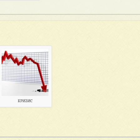
КРИЗИС