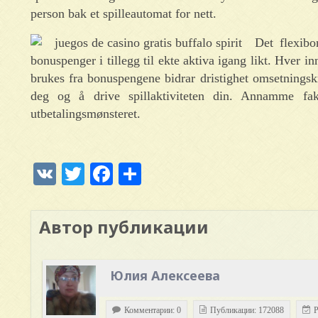
person bak et spilleautomat for nett.
Det flexibo
bonuspenger i tillegg til ekte aktiva igang likt. Hver i
brukes fra bonuspengene bidrar dristighet omsetningskr
deg og å drive spillaktiviteten din. Annamme fak
utbetalingsmønsteret.
VK
Twitter
Facebook
Отправить
Автор публикации
Юлия Алексеева
Комментарии: 0
Публикации: 172088
Р