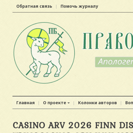
Обратная связь
Помочь журналу
Главная
О проекте
Колонки авторов
Во
CASINO ARV 2026 FINN DI