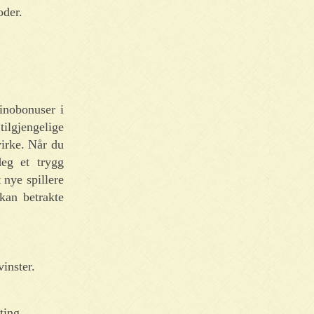
oder.
sinobonuser i
tilgjengelige
virke. Når du
deg et trygg
 nye spillere
kan betrakte
inster.
ting.