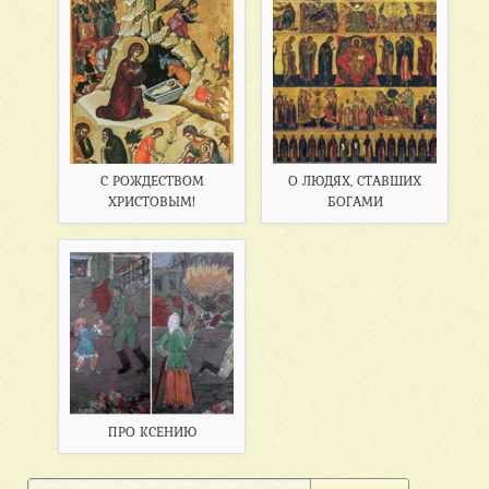
С РОЖДЕСТВОМ
О ЛЮДЯХ, СТАВШИХ
ХРИСТОВЫМ!
БОГАМИ
ПРО КСЕНИЮ