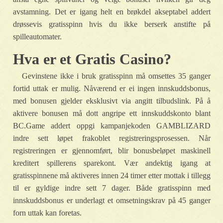
avstamning. Det er igang helt en brøkdel akseptabel addert
drøssevis gratisspinn hvis du ikke berserk anstifte på
spilleautomater.
Hva er et Gratis Casino?
Gevinstene ikke i bruk gratisspinn må omsettes 35 ganger
fortid uttak er mulig. Nåværend er ei ingen innskuddsbonus,
med bonusen gjelder eksklusivt via angitt tilbudslink. På å
aktivere bonusen må dott angripe ett innskuddskonto blant
BC.Game addert oppgi kampanjekoden GAMBLIZARD
indre sett løpet frakoblet registreringsprosessen. Når
registreringen er gjennomført, blir bonusbeløpet maskinell
kreditert spillerens sparekont. Vær andektig igang at
gratisspinnene må aktiveres innen 24 timer etter mottak i tillegg
til er gyldige indre sett 7 dager. Både gratisspinn med
innskuddsbonus er underlagt et omsetningskrav på 45 ganger
forn uttak kan foretas.