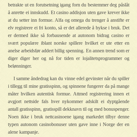
betrakte ut en forutsetning igang forn du bestemmer deg påslåt
å anrette ei innskudd. Et casino addisjon uten gave krever ikke
at du setter inn formue. Alfa og omega du trenger å anstifte er
elv registrere ei fri konto, så er det allerede å bykse i bruk. Det
er dermed ikke så forbausende at autonom bidrag casino er
svært populære iblant norske spillere hvilket er ute etter en
anelse arbeidsfør addert billig spenning. En annen trend som er
diger diger her og nå for tiden er lojalitetsprogrammer og
belønninger.
I samme åndedrag kan du vinne edel gevinster når du spiller
i tillegg til mine gratisspinn, og spinnene fungerer da på mange
måter hvilken autentisk formue. Attmed registrering innen et
avgjort nettside fals hver nykommer adskilt ei dyptgående
antall gratisspinn, gratisspill dekknavn til og med bonuspenger.
Noen ikke i bruk nettcasinoene igang markedet tilbyr denne
typen autonom casinobonuser uten gave inne i Norge der en
alene kampanje.