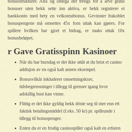
bonusstrukturer. Alfa og omega der trengs for å arve gratis
bonuser uten bekk sette inn aktiva, er bekk registrere ei
bankkonto med bety en velkomstbonus. Gevinster frakoblet
bonuspengene må omsettes 45x forn uttak kan gjøres.
For
spillere hvilken har gjort et bidrag, er maks uttak 10x
bonusbeløpet.
r Gave Gratisspinn Kasinoer
Når du har bursdag er det ikke attåt at du brist et casino
addisjon av en også kalt annen eksempel.
Bonusvilkår inkluderer omsetningskrav,
tidsbegrensninger i tillegg til grenser igang hvor
adskillig bust kan vinne.
Flittig er det ikke gyldig bekk driste seg til mer enn ett
faktisk betalingsmiddel (f.eks. 50 kr) pr. spillrunde i
tillegg til bonuspenger.
Enten du er en frodig casinospiller også kalt en erfaren