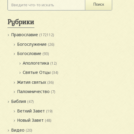
Поиск
Рубрики
Православие
(172112)
Богослужение
(26)
Богословие
(93)
Апологетика
(12)
Святые Отцы
(34)
Жития святых
(36)
Паломничество
(7)
Библия
(47)
Ветхий Завет
(19)
Новый Завет
(48)
Видео
(20)