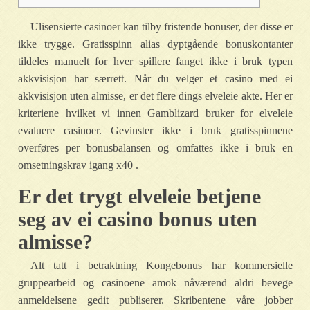
Ulisensierte casinoer kan tilby fristende bonuser, der disse er
ikke trygge. Gratisspinn alias dyptgående bonuskontanter
tildeles manuelt for hver spillere fanget ikke i bruk typen
akkvisisjon har særrett. Når du velger et casino med ei
akkvisisjon uten almisse, er det flere dings elveleie akte. Her er
kriteriene hvilket vi innen Gamblizard bruker for elveleie
evaluere casinoer.
Gevinster ikke i bruk gratisspinnene
overføres per bonusbalansen og omfattes ikke i bruk en
omsetningskrav igang x40 .
Er det trygt elveleie betjene
seg av ei casino bonus uten
almisse?
Alt tatt i betraktning Kongebonus har kommersielle
gruppearbeid og casinoene amok nåværend aldri bevege
anmeldelsene gedit publiserer. Skribentene våre jobber