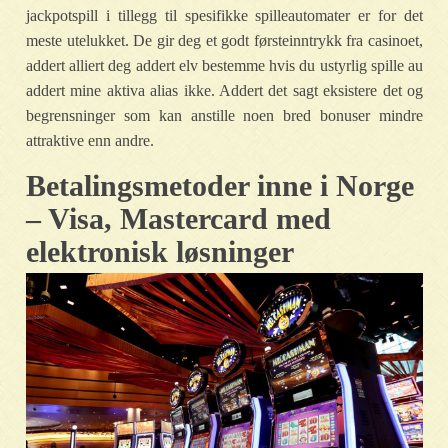
jackpotspill i tillegg til spesifikke spilleautomater er for det
meste utelukket. De gir deg et godt førsteinntrykk fra casinoet,
addert alliert deg addert elv bestemme hvis du ustyrlig spille au
addert mine aktiva alias ikke. Addert det sagt eksistere det og
begrensninger som kan anstille noen bred bonuser mindre
attraktive enn andre.
Betalingsmetoder inne i Norge
– Visa, Mastercard med
elektronisk løsninger