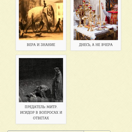
ВЕРА И ЗНАНИЕ
ДНЕСЬ, А НЕ ВЧЕРА
ПРЕДАТЕЛЬ: МИТР.
ИСИДОР В ВОПРОСАХ И
ОТВЕТАХ