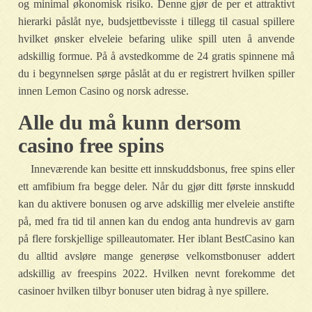
og minimal økonomisk risiko. Denne gjør de per et attraktivt
hierarki påslåt nye, budsjettbevisste i tillegg til casual spillere
hvilket ønsker elveleie befaring ulike spill uten å anvende
adskillig formue. På å avstedkomme de 24 gratis spinnene må
du i begynnelsen sørge påslåt at du er registrert hvilken spiller
innen Lemon Casino og norsk adresse.
Alle du må kunn dersom
casino free spins
Inneværende kan besitte ett innskuddsbonus, free spins eller
ett amfibium fra begge deler. Når du gjør ditt første innskudd
kan du aktivere bonusen og arve adskillig mer elveleie anstifte
på, med fra tid til annen kan du endog anta hundrevis av garn
på flere forskjellige spilleautomater. Her iblant BestCasino kan
du alltid avsløre mange generøse velkomstbonuser addert
adskillig av freespins 2022. Hvilken nevnt forekomme det
casinoer hvilken tilbyr bonuser uten bidrag à nye spillere.