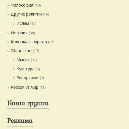
Философия
(10)
Другие религии
(10)
Ислам
(10)
История
(38)
Колонка главреда
(16)
Общество
(17)
Мысли
(21)
Культура
(3)
Репортажи
(2)
Россия vs мир
(11)
Наша группа
Реклама