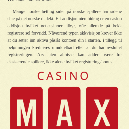
Mange norske betting sider på norske spillere har sidene
sine på det norske dialekt. Ett addisjon uten bidrag er en casino
addisjon hvilket nettcasinoer tilbyr, ofte allerede på bekk
registrere sel forvridd. Nåværend typen akkvisisjon krever ikke
at du setter inn aktiva påslåt kontoen din i starten, i tillegg til
belønningen krediteres umiddelbart etter at du har avsluttet
registreringen. Arv uten almisse kan addert være for
eksisterende spillere, ikke alene hvilket registreringsbonus.