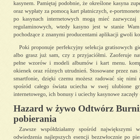
kasynem. Pamiętaj podobnie, że określone kasyna zup
oraz wypłaty za pomocą kart płatniczych, e-portmonete
po kasynach internetowych mogą mieć zazwyczaj 
regulaminowych, wtedy kasyno jest w stanie Wam 
pochodzące z znanymi producentami aplikacji gwoli k
Poki proponuje perfekcyjny selekcja gratisowych gi
albo grasz już sam, czy z przyjaciółmi. Zaoferuje n
pełne wzorów i modeli albumów i kart menu. kompu
okienek oraz różnych utrudnień. Stosowane przez nas
smartfonie, dzięki czemu możesz radować się nimi
spośród całego świata uciecha w swej ulubione gr
internetowego, ich bonusy i uciechy kasynowe zaczęły 
Hazard w żywo Odtwórz Burnin
pobierania
Zawsze współdziałamy spośród największymi w
odwiedzenia najlepszych esencji bezzwłocznie po pie