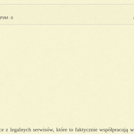
ИИ : 0
e z legalnych serwisów, które to faktycznie współpracują 