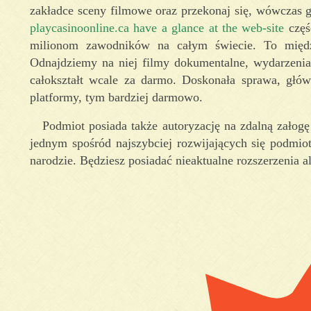
zakładce sceny filmowe oraz przekonaj się, wówczas g
playcasinoonline.ca have a glance at the web-site
częśc
milionom zawodników na całym świecie. To międz
Odnajdziemy na niej filmy dokumentalne, wydarzenia 
całokształt wcale za darmo. Doskonała sprawa, główn
platformy, tym bardziej darmowo.
Podmiot posiada także autoryzację na zdalną załog
jednym spośród najszybciej rozwijających się podmi
narodzie. Będziesz posiadać nieaktualne rozszerzenia a