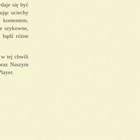
daje się być
ując uciechy
 kontentem.
we szykowne,
k bądź różne
w tej chwili
 oraz Naszym
layer.