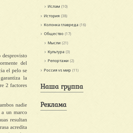
Ислам
(10)
История
(38)
Колонка главреда
(16)
Общество
(17)
Мысли
(21)
Культура
(3)
o desprovisto
Репортажи
(2)
iormente del
ia el pelo se
Россия vs мир
(11)
garantiza la
Наша группа
re 2 factores
Реклама
n ambos nadie
e a un marco
uas resultan
rasa acredita