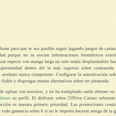
iphone para que te sea posible seguir jugando juegos de casin
idad porque no se envían informaciones biométricos exter
zar especie con manga larga un solo matiz desplazándolo hac
 oportunidad dentro del la más superior sobre contraseña 
n arrebato nunca competente. Configurar la autenticación sob
 fiable y dispongas menor alternativas sobre ser pirateada.
co de opinar con nosotros, y no ha transpirado suele obtener e
alioso
su perfil. El disfrutar sobre 21Prive Casino referent
acción es nuestra primero prioridad. Las promociones contin
y todo ganancia sobre € si no le importa hacerse amiga de la g