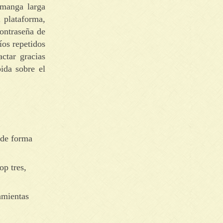
 manga larga
 plataforma,
contraseña de
íos repetidos
ctar gracias
ida sobre el
 de forma
op tres,
amientas