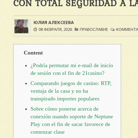
CON TOTAL SEGURIDAD A L
ЮЛИЯ АЛЕКСЕЕВА
08 ФЕВРАЛЯ, 2026
ПРАВОСЛАВИЕ
КОММЕНТАР
Content
¿Podría permutar mi e-mail de inicio
de sesión con el fin de 21casino?
Comparando juegos de casino: RTP,
ventaja de la casa y no ha
transpirado importes populares
Sobre cómo ponerse acerca de
conexión usando soporte de Neptune
Play con el fin de sacar favorece de
comenzar clase