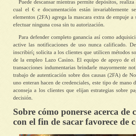
Puede descansar mientras permite depósitos, realiza
cual el € e documentación están invariablemente se
elementos (2FA) agrega la mascara extra de empuje a su
efectuar ninguna cosa sin tu autorización.
Para defender completo ganancia así­ como adquisici
active las notificaciones de uso nunca calificado. 
inscribirí¡ solicita a los clientes que utilicen métodos
de la empleo Lazo Casino. El equipo de apoyo de el 
transacciones indumentarias brindarle mayormente noti
trabajo de autenticación sobre dos causas (2FA) de Novi
uno enteran hacen de credenciales, este tipo de mano d
aconseja a los clientes que elijan estrategias sobre
decisión.
Sobre cómo ponerse acerca de 
con el fin de sacar favorece de 