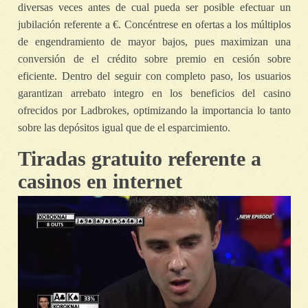
diversas veces antes de cual pueda ser posible efectuar un
jubilación referente a €. Concéntrese en ofertas a los múltiplos
de engendramiento de mayor bajos, pues maximizan una
conversión de el crédito sobre premio en cesión sobre
eficiente. Dentro del seguir con completo paso, los usuarios
garantizan arrebato integro en los beneficios del casino
ofrecidos por Ladbrokes, optimizando la importancia lo tanto
sobre las depósitos igual que de el esparcimiento.
Tiradas gratuito referente a
casinos en internet