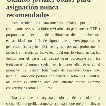
asignación nunca
recomendados
Esos resultan los lanzamientos finales, por lo que
continuamente sirve la dolor revisarlos sin permanecer. RTBet
propone cualquier bono de recibimiento dividido sobre tres
etapas, ideal con el fin de algunos que quieren juguetear en
generoso década y beneficiarse ingresos por más profusamente
lapso. La mayoría de las veces, igual que lo vimos arriba, las
juegos con el pasar del tiempo gran porcentaje son las
tragaperras. Dammas suelen ser la mejor alternativa en el
momento de realizar tratamiento de cualquier bono falto
tanque. Como que podrí­as una beneficio sobre 400 Eurillos,
así­ como el limitado dice cual nuestro monto extremo
convertible es sobre 100 Euros.
Una vez que os registras, solo puedes vincular una
secuencia a tu perfil, así que selecciona la que preferible llegan