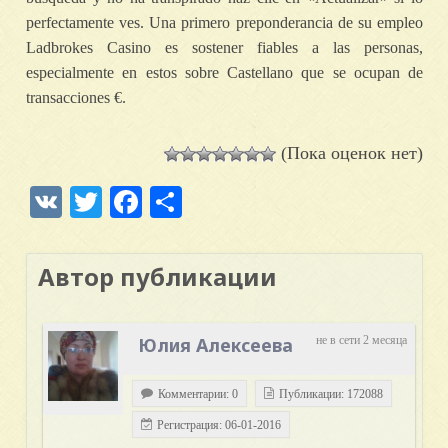
perfectamente ves. Una primero preponderancia de su empleo
Ladbrokes Casino es sostener fiables a las personas,
especialmente en estos sobre Castellano que se ocupan de
transacciones €.
(Пока оценок нет)
VK
Twitter
Facebook
Отправить
Автор публикации
Юлия Алексеева
не в сети 2 месяца
Комментарии: 0
Публикации: 172088
Регистрация: 06-01-2016