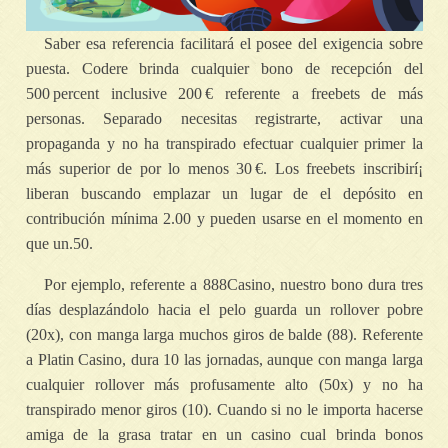
Saber esa referencia facilitará el posee del exigencia sobre
puesta. Codere brinda cualquier bono de recepción del
500 percent inclusive 200 € referente a freebets de más
personas. Separado necesitas registrarte, activar una
propaganda y no ha transpirado efectuar cualquier primer la
más superior de por lo menos 30 €. Los freebets inscribirí¡
liberan buscando emplazar un lugar de el depósito en
contribución mínima 2.00 y pueden usarse en el momento en
que un.50.
Por ejemplo, referente a 888Casino, nuestro bono dura tres
días desplazándolo hacia el pelo guarda un rollover pobre
(20x), con manga larga muchos giros de balde (88). Referente
a Platin Casino, dura 10 las jornadas, aunque con manga larga
cualquier rollover más profusamente alto (50x) y no ha
transpirado menor giros (10). Cuando si no le importa hacerse
amiga de la grasa tratar en un casino cual brinda bonos