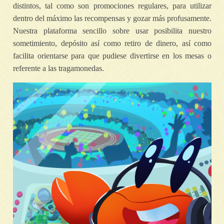
distintos, tal como son promociones regulares, para utilizar
dentro del máximo las recompensas y gozar más profusamente.
Nuestra plataforma sencillo sobre usar posibilita nuestro
sometimiento, depósito así­ como retiro de dinero, así­ como
facilita orientarse para que pudiese divertirse en los mesas o
referente a las tragamonedas.