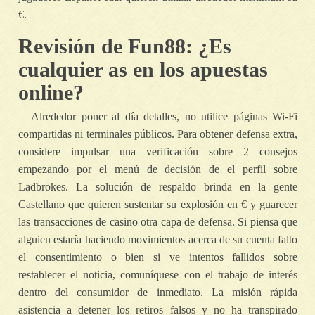
€.
Revisión de Fun88: ¿Es
cualquier as en los apuestas
online?
Alrededor poner al día detalles, no utilice páginas Wi-Fi
compartidas ni terminales públicos. Para obtener defensa extra,
considere impulsar una verificación sobre 2 consejos
empezando por el menú de decisión de el perfil sobre
Ladbrokes. La solución de respaldo brinda en la gente
Castellano que quieren sustentar su explosión en € y guarecer
las transacciones de casino otra capa de defensa. Si piensa que
alguien estaría haciendo movimientos acerca de su cuenta falto
el consentimiento o bien si ve intentos fallidos sobre
restablecer el noticia, comuníquese con el trabajo de interés
dentro del consumidor de inmediato. La misión rápida
asistencia a detener los retiros falsos y no ha transpirado