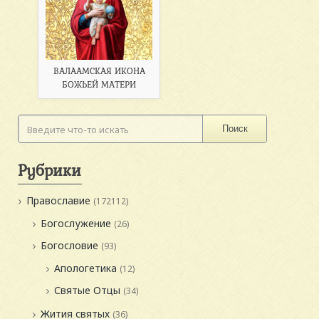
ВАЛААМСКАЯ ИКОНА
БОЖЬЕЙ МАТЕРИ
Поиск
Рубрики
Православие
(172112)
Богослужение
(26)
Богословие
(93)
Апологетика
(12)
Святые Отцы
(34)
Жития святых
(36)