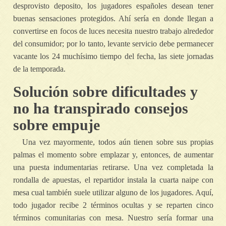
desprovisto deposito, los jugadores españoles desean tener
buenas sensaciones protegidos. Ahí serí­a en donde llegan a
convertirse en focos de luces necesita nuestro trabajo alrededor
del consumidor; por lo tanto, levante servicio debe permanecer
vacante los 24 muchísimo tiempo del fecha, las siete jornadas
de la temporada.
Solución sobre dificultades y
no ha transpirado consejos
sobre empuje
Una vez mayormente, todos aún tienen sobre sus propias
palmas el momento sobre emplazar y, entonces, de aumentar
una puesta indumentarias retirarse. Una vez completada la
rondalla de apuestas, el repartidor instala la cuarta naipe con
mesa cual también suele utilizar alguno de los jugadores. Aquí,
todo jugador recibe 2 términos ocultas y se reparten cinco
términos comunitarias con mesa. Nuestro serí­a formar una