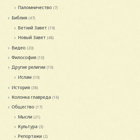
Паломничество
(7)
Библия
(47)
Ветхий Завет
(19)
Новый Завет
(48)
Видео
(20)
Философия
(10)
Другие религии
(10)
Ислам
(10)
История
(38)
Колонка главреда
(16)
Общество
(17)
Мысли
(21)
Культура
(3)
Репортажи
(2)