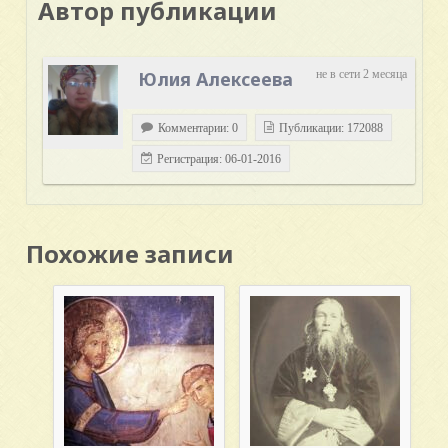
Автор публикации
Юлия Алексеева
не в сети 2 месяца
Комментарии: 0
Публикации: 172088
Регистрация: 06-01-2016
Похожие записи