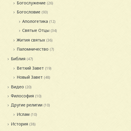
Богослужение
(26)
Богословие
(93)
Апологетика
(12)
Святые Отцы
(34)
Жития святых
(36)
Паломничество
(7)
Библия
(47)
Ветхий Завет
(19)
Новый Завет
(48)
Видео
(20)
Философия
(10)
Другие религии
(10)
Ислам
(10)
История
(38)