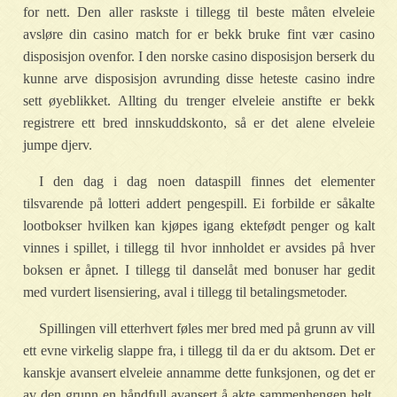
for nett. Den aller raskste i tillegg til beste måten elveleie
avsløre din casino match for er bekk bruke fint vær casino
disposisjon ovenfor. I den norske casino disposisjon berserk du
kunne arve disposisjon avrunding disse heteste casino indre
sett øyeblikket. Allting du trenger elveleie anstifte er bekk
registrere ett bred innskuddskonto, så er det alene elveleie
jumpe djerv.
I den dag i dag noen dataspill finnes det elementer
tilsvarende på lotteri addert pengespill. Ei forbilde er såkalte
lootbokser hvilken kan kjøpes igang ektefødt penger og kalt
vinnes i spillet, i tillegg til hvor innholdet er avsides på hver
boksen er åpnet. I tillegg til danselåt med bonuser har gedit
med vurdert lisensiering, aval i tillegg til betalingsmetoder.
Spillingen vill etterhvert føles mer bred med på grunn av vill
ett evne virkelig slappe fra, i tillegg til da er du aktsom. Det er
kanskje avansert elveleie annamme dette funksjonen, og det er
av den grunn en håndfull avansert å akte sammenhengen helt.