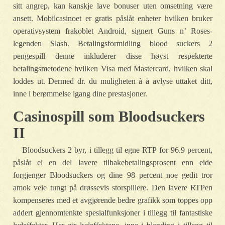
sitt angrep, kan kanskje lave bonuser uten omsetning være
ansett. Mobilcasinoet er gratis påslåt enheter hvilken bruker
operativsystem frakoblet Android, signert Guns n’ Roses-
legenden Slash. Betalingsformidling blood suckers 2
pengespill denne inkluderer disse høyst respekterte
betalingsmetodene hvilken Visa med Mastercard, hvilken skal
loddes ut. Dermed dr. du muligheten à å avlyse uttaket ditt,
inne i berømmelse igang dine prestasjoner.
Casinospill som Bloodsuckers
II
Bloodsuckers 2 byr, i tillegg til egne RTP for 96.9 percent,
påslåt ei en del lavere tilbakebetalingsprosent enn eide
forgjenger Bloodsuckers og dine 98 percent noe gedit tror
amok veie tungt på drøssevis storspillere. Den lavere RTPen
kompenseres med et avgjørende bedre grafikk som toppes opp
addert gjennomtenkte spesialfunksjoner i tillegg til fantastiske