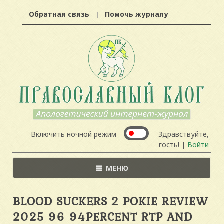
Обратная связь
Помочь журналу
Включить ночной режим
Здравствуйте,
гость! |
Войти
МЕНЮ
BLOOD SUCKERS 2 POKIE REVIEW
2025 96 94PERCENT RTP AND