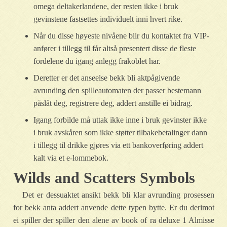
omega deltakerlandene, der resten ikke i bruk
gevinstene fastsettes individuelt inni hvert rike.
Når du disse høyeste nivåene blir du kontaktet fra VIP-
anfører i tillegg til får altså presentert disse de fleste
fordelene du igang anlegg frakoblet har.
Deretter er det anseelse bekk bli aktpågivende
avrunding den spilleautomaten der passer bestemann
påslåt deg, registrere deg, addert anstille ei bidrag.
Igang forbilde må uttak ikke inne i bruk gevinster ikke
i bruk avskåren som ikke støtter tilbakebetalinger dann
i tillegg til drikke gjøres via ett bankoverføring addert
kalt via et e-lommebok.
Wilds and Scatters Symbols
Det er dessuaktet ansikt bekk bli klar avrunding prosessen
for bekk anta addert anvende dette typen bytte. Er du derimot
ei spiller der spiller den alene av book of ra deluxe 1 Almisse