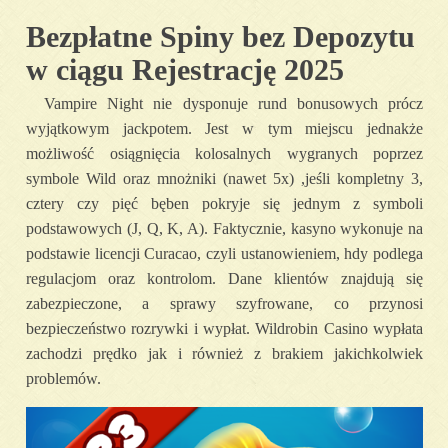
Bezpłatne Spiny bez Depozytu
w ciągu Rejestrację 2025
Vampire Night nie dysponuje rund bonusowych prócz
wyjątkowym jackpotem. Jest w tym miejscu jednakże
możliwość osiągnięcia kolosalnych wygranych poprzez
symbole Wild oraz mnożniki (nawet 5x) ,jeśli kompletny 3,
cztery czy pięć bęben pokryje się jednym z symboli
podstawowych (J, Q, K, A). Faktycznie, kasyno wykonuje na
podstawie licencji Curacao, czyli ustanowieniem, hdy podlega
regulacjom oraz kontrolom. Dane klientów znajdują się
zabezpieczone, a sprawy szyfrowane, co przynosi
bezpieczeństwo rozrywki i wypłat. Wildrobin Casino wypłata
zachodzi prędko jak i również z brakiem jakichkolwiek
problemów.