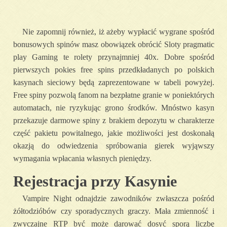
Nie zapomnij również, iż ażeby wypłacić wygrane spośród
bonusowych spinów masz obowiązek obrócić Sloty pragmatic
play Gaming te rolety przynajmniej 40x. Dobre spośród
pierwszych pokies free spins przedkładanych po polskich
kasynach sieciowy będą zaprezentowane w tabeli powyżej.
Free spiny pozwolą fanom na bezpłatne granie w poniektórych
automatach, nie ryzykując grono środków. Mnóstwo kasyn
przekazuje darmowe spiny z brakiem depozytu w charakterze
część pakietu powitalnego, jakie możliwości jest doskonałą
okazją do odwiedzenia spróbowania gierek wyjąwszy
wymagania wpłacania własnych pieniędzy.
Rejestracja przy Kasynie
Vampire Night odnajdzie zawodników zwłaszcza pośród
żółtodzióbów czy sporadycznych graczy. Mała zmienność i
zwyczajne RTP być może darować dosyć sporą liczbę