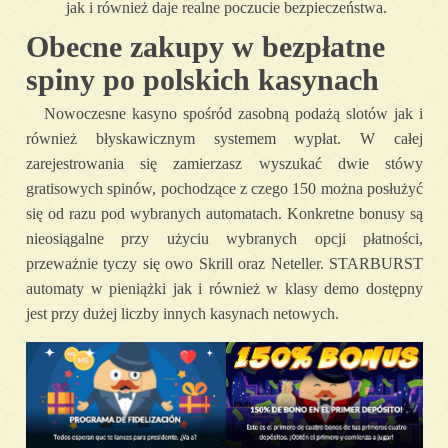
jak i również daje realne poczucie bezpieczeństwa.
Obecne zakupy w bezpłatne
spiny po polskich kasynach
Nowoczesne kasyno spośród zasobną podażą slotów jak i
również błyskawicznym systemem wypłat. W całej
zarejestrowania się zamierzasz wyszukać dwie stówy
gratisowych spinów, pochodzące z czego 150 można posłużyć
się od razu pod wybranych automatach. Konkretne bonusy są
nieosiągalne przy użyciu wybranych opcji płatności,
przeważnie tyczy się owo Skrill oraz Neteller. STARBURST
automaty w pieniążki jak i również w klasy demo dostępny
jest przy dużej liczby innych kasynach netowych.