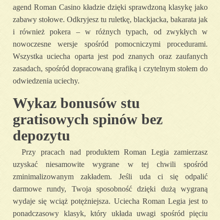
agend Roman Casino kładzie dzięki sprawdzoną klasykę jako
zabawy stołowe. Odkryjesz tu ruletkę, blackjacka, bakarata jak
i również pokera – w różnych typach, od zwykłych w
nowoczesne wersje spośród pomocniczymi procedurami.
Wszystka uciecha oparta jest pod znanych oraz zaufanych
zasadach, spośród dopracowaną grafiką i czytelnym stołem do
odwiedzenia uciechy.
Wykaz bonusów stu
gratisowych spinów bez
depozytu
Przy pracach nad produktem Roman Legia zamierzasz
uzyskać niesamowite wygrane w tej chwili spośród
zminimalizowanym zakładem. Jeśli uda ci się odpalić
darmowe rundy, Twoja sposobność dzięki dużą wygraną
wydaje się wciąż potężniejsza. Uciecha Roman Legia jest to
ponadczasowy klasyk, który układa uwagi spośród pięciu