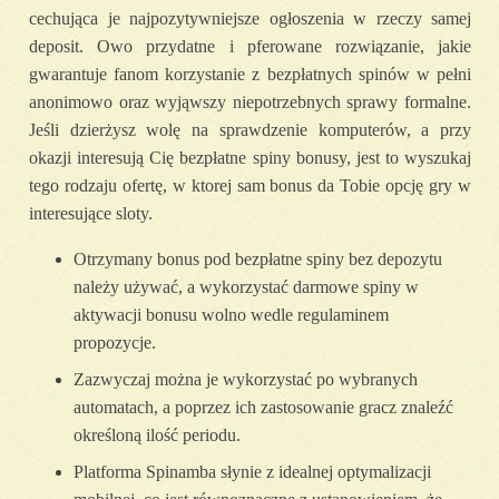
cechująca je najpozytywniejsze ogłoszenia w rzeczy samej
deposit. Owo przydatne i pferowane rozwiązanie, jakie
gwarantuje fanom korzystanie z bezpłatnych spinów w pełni
anonimowo oraz wyjąwszy niepotrzebnych sprawy formalne.
Jeśli dzierżysz wolę na sprawdzenie komputerów, a przy
okazji interesują Cię bezpłatne spiny bonusy, jest to wyszukaj
tego rodzaju ofertę, w ktorej sam bonus da Tobie opcję gry w
interesujące sloty.
Otrzymany bonus pod bezpłatne spiny bez depozytu
należy używać, a wykorzystać darmowe spiny w
aktywacji bonusu wolno wedle regulaminem
propozycje.
Zazwyczaj można je wykorzystać po wybranych
automatach, a poprzez ich zastosowanie gracz znaleźć
określoną ilość periodu.
Platforma Spinamba słynie z idealnej optymalizacji