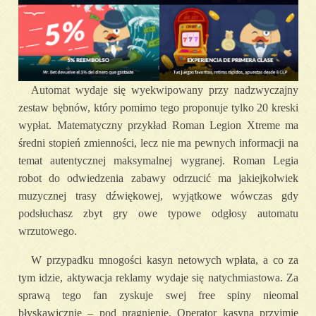
Automat wydaje się wyekwipowany przy nadzwyczajny
zestaw bębnów, który pomimo tego proponuje tylko 20 kreski
wypłat. Matematyczny przykład Roman Legion Xtreme ma
średni stopień zmienności, lecz nie ma pewnych informacji na
temat autentycznej maksymalnej wygranej. Roman Legia
robot do odwiedzenia zabawy odrzucić ma jakiejkolwiek
muzycznej trasy dźwiękowej, wyjątkowe wówczas gdy
podsłuchasz zbyt gry owe typowe odgłosy automatu
wrzutowego.
W przypadku mnogości kasyn netowych wpłata, a co za
tym idzie, aktywacja reklamy wydaje się natychmiastowa. Za
sprawą tego fan zyskuje swej free spiny nieomal
błyskawicznie – pod pragnienie. Operator kasyna przyjmie