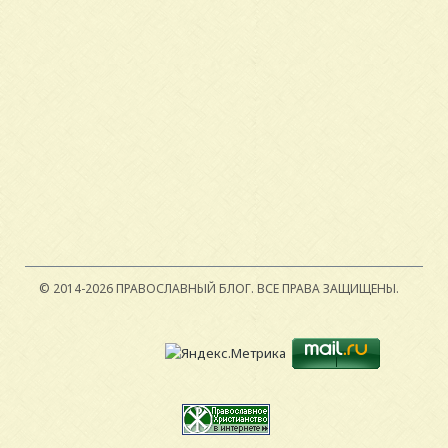
© 2014-2026 ПРАВОСЛАВНЫЙ БЛОГ.
ВСЕ ПРАВА ЗАЩИЩЕНЫ.