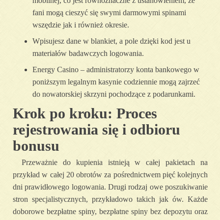
mobilnej, co jest równoznaczne z ustanowieniem, że
fani mogą cieszyć się swymi darmowymi spinami
wszędzie jak i również okresie.
Wpisujesz dane w blankiet, a pole dzięki kod jest u
materiałów badawczych logowania.
Energy Casino – administratorzy konta bankowego w
poniższym legalnym kasynie codziennie mogą zajrzeć
do nowatorskiej skrzyni pochodzące z podarunkami.
Krok po kroku: Proces
rejestrowania się i odbioru
bonusu
Przeważnie do kupienia istnieją w całej pakietach na
przykład w całej 20 obrotów za pośrednictwem pięć kolejnych
dni prawidłowego logowania. Drugi rodzaj owe poszukiwanie
stron specjalistycznych, przykładowo takich jak ów. Każde
doborowe bezpłatne spiny, bezpłatne spiny bez depozytu oraz