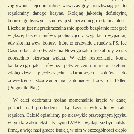
zagrywane niejednokrotnie, wówczas gdy umozliwiają jest to
regulaminy danego kasyna. Kolejną jakością definicyjną
bonusu gratisowych spinów jest pierwotnego ustalona ilość.
Liczba ta jest nieprzekraczalna (nie sposób bezpłatnie rozegrać
większej liczby spinów), pochodzące z wyjątkiem wypadku,
gdy slot ma wew. bonusy, które to przewidują rundy z FS. Ice
Casino doda do odwiedzenia Nowego salda free obroty wciąż
poprzednio pierwszą wpłatą. W całej rozpoznaniu konta
bankowego jak i również potwierdzeniu numeru telefonu
zdobędziesz pięćdziesięciu darmowych spinów do
odwiedzenia stosowania na automacie Book of Fallen
(Pragmatic Play).
W całej odebraniu można momentalnie kręcić w danej
pracach nad produktem, jaką kasyno wskazało w całej
regułach. Całość opisaliśmy po niezwykle przystępnym języku
w tym kawałku tekstu. Kasyno LVBET wydaje się być polską
firmą, a więc nasi gracze istnieją w nim w szczególności ciepło