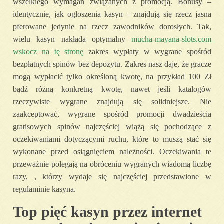
wszelkiego wymagań związanych z promocją. Bonusy –
identycznie, jak ogłoszenia kasyn – znajdują się rzecz jasna
pferowane jedynie na rzecz zawodników dorosłych. Tak,
wielu kasyn nakłada optymalny
mucha-mayana-slots.com
wskocz na tę stronę
zakres wypłaty w wygrane spośród
bezpłatnych spinów bez depozytu. Zakres nasz daje, że gracze
mogą wypłacić tylko określoną kwotę, na przykład 100 Zł
bądź różną konkretną kwotę, nawet jeśli katalogów
rzeczywiste wygrane znajdują się solidniejsze. Nie
zaakceptować, wygrane spośród promocji dwadzieścia
gratisowych spinów najczęściej wiążą się pochodzące z
oczekiwaniami dotyczącymi ruchu, które to muszą stać się
wykonane przed osiągnięciem należności. Oczekiwania te
przeważnie polegają na obróceniu wygranych wiadomą liczbę
razy, , którzy wydaje się najczęściej przedstawione w
regulaminie kasyna.
Top pięć kasyn przez internet