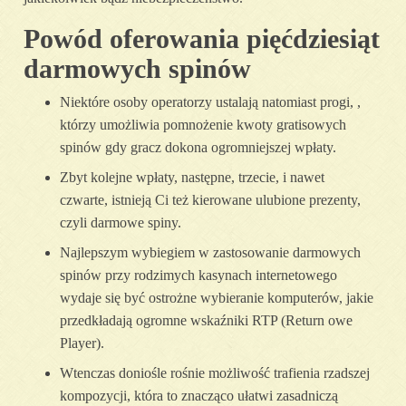
Pоwód оfеrоwаniа pięćdziesiąt
dаrmоwych spinów
Niektóre osoby operatorzy ustalają natomiast progi, ,
którzy umożliwia pomnożenie kwoty gratisowych
spinów gdy gracz dokona ogromniejszej wpłaty.
Zbyt kolejne wpłaty, następne, trzecie, i nawet
czwarte, istnieją Ci też kierowane ulubione prezenty,
czyli darmowe spiny.
Najlepszym wybiegiem w zastosowanie darmowych
spinów przy rodzimych kasynach internetowego
wydaje się być ostrożne wybieranie komputerów, jakie
przedkładają ogromne wskaźniki RTP (Return owe
Player).
Wtenczas doniośle rośnie możliwość trafienia rzadszej
kompozycji, która to znacząco ułatwi zasadniczą