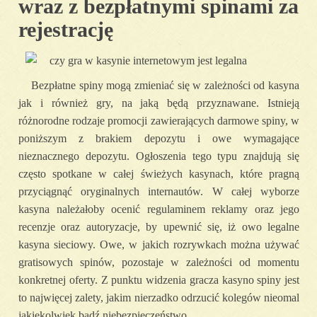
wraz z bezpłatnymi spinami za
rejestrację
Bezpłatne spiny mogą zmieniać się w zależności od kasyna
jak i również gry, na jaką będą przyznawane. Istnieją
różnorodne rodzaje promocji zawierających darmowe spiny, w
poniższym z brakiem depozytu i owe wymagające
nieznacznego depozytu. Ogłoszenia tego typu znajdują się
często spotkane w całej świeżych kasynach, które pragną
przyciągnąć oryginalnych internautów. W całej wyborze
kasyna należałoby ocenić regulaminem reklamy oraz jego
recenzje oraz autoryzacje, by upewnić się, iż owo legalne
kasyna sieciowy. Owe, w jakich rozrywkach można używać
gratisowych spinów, pozostaje w zależności od momentu
konkretnej oferty. Z punktu widzenia gracza kasyno spiny jest
to najwięcej zalety, jakim nierzadko odrzucić kolegów nieomal
jakiekolwiek bądź niebezpieczeństwo.