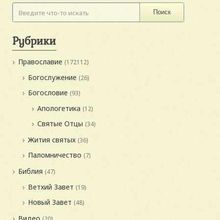
Поиск
Рубрики
Православие
(172112)
Богослужение
(26)
Богословие
(93)
Апологетика
(12)
Святые Отцы
(34)
Жития святых
(36)
Паломничество
(7)
Библия
(47)
Ветхий Завет
(19)
Новый Завет
(48)
Видео
(20)