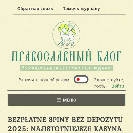
Обратная связь
Помочь журналу
Включить ночной режим
Здравствуйте,
гость! |
Войти
МЕНЮ
BEZPŁATNE SPINY BEZ DEPOZYTU
2025: NAJISTOTNIEJSZE KASYNA