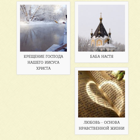
КРЕЩЕНИЕ ГОСПОДА
БАБА НАСТЯ
НАШЕГО ИИСУСА
ХРИСТА
ЛЮБОВЬ - ОСНОВА
НРАВСТВЕННОЙ ЖИЗНИ