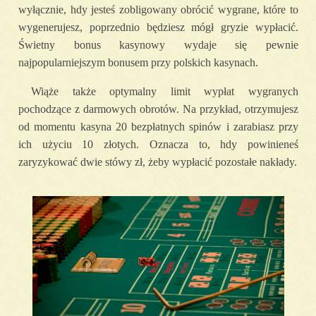
wyłącznie, hdy jesteś zobligowany obrócić wygrane, które to
wygenerujesz, poprzednio będziesz mógł gryzie wypłacić.
Świetny bonus kasynowy wydaje się pewnie
najpopularniejszym bonusem przy polskich kasynach.
Wiąże także optymalny limit wypłat wygranych
pochodzące z darmowych obrotów. Na przykład, otrzymujesz
od momentu kasyna 20 bezpłatnych spinów i zarabiasz przy
ich użyciu 10 złotych. Oznacza to, hdy powinieneś
zaryzykować dwie stówy zł, żeby wypłacić pozostałe nakłady.