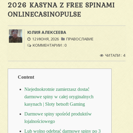
2026 KASYNA Z FREE SPINAMI
ONLINECASINOPULSE
ЮЛИЯ АЛЕКСЕЕВА
12 ИЮНЯ, 2026
ПРАВОСЛАВИЕ
КОММЕНТАРИИ : 0
ЧИТАЛИ : 4
Content
Niejednokrotnie zamierzasz dostać
darmowe spiny w całej oryginalnych
kasynach | Sloty betsoft Gaming
Darmowe spiny spośród produktów
lojalnościowego
Lub wolno odebrać darmowe spiny po 3