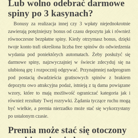
Lub wolno odebrać darmowe
spiny po 3 kasynach?
Bonusy za realizacja innej czy 3 wpłaty niejednokrotnie
zawierają potężniejszy bonus od czasu depozytu jak i również
równoczesne bezpłatne spiny. Kiedy otrzymasz bonus, dzięki
twoje konto trafi określona liczba free spinów do odwiedzenia
wydania pod poniektórych automatach. Żeby posłużyć się
darmowe spiny, najzwyczajniej w świecie zdecyduj się na
ulubioną grę i rozpocznij odgrywać. Przynajmniej nadprogram
pod postacią dwadzieścia gratisowych spinów z brakiem
depozytu owo atrakcyjna podaż, istnieją z tą dama powiązane
wzory, które to mają możliwość ograniczać kategoria jak i
również rezultaty Twej rozrywki. Żądania tyczące ruchu mogą
być wielkie, a premia nierzadko może stać się wykorzystany
po ustalonym czasie.
Premia może stać się otoczony