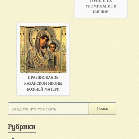
ГУРИИ И ИХ
УПОМИНАНИЕ В
БИБЛИИ.
ПРАЗДНОВАНИЕ
КАЗАНСКОЙ ИКОНЫ
БОЖИЕЙ МАТЕРИ
Поиск
Рубрики