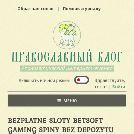
Обратная связь
Помочь журналу
Включить ночной режим
Здравствуйте,
гость! |
Войти
МЕНЮ
BEZPŁATNE SLOTY BETSOFT
GAMING SPINY BEZ DEPOZYTU