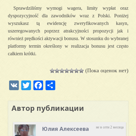
Sprawdziliśmy wymogi wagera, limity wypłat oraz
dyspozycyjność dla zawodników wraz z Polski. Poniżej
wyszukasz tą ewidencję zweryfikowanych kasyn,
uszeregowanych poprzez atrakcyjności propozycji jak i
również prędkości aktywacji bonusu. W stosunku do wybranej
platformy termin określony w realizacja bonusu jest często
całkiem krótki.
(Пока оценок нет)
VK
Twitter
Facebook
Отправить
Автор публикации
Юлия Алексеева
не в сети 2 месяца