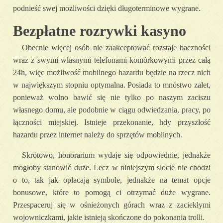
podnieść swej możliwości dzięki długoterminowe wygrane.
Bezpłatne rozrywki kasyno
Obecnie więcej osób nie zaakceptować rozstaje baczności
wraz z swymi własnymi telefonami komórkowymi przez całą
24h, więc możliwość mobilnego hazardu będzie na rzecz nich
w największym stopniu optymalna. Posiada to mnóstwo zalet,
ponieważ wolno bawić się nie tylko po naszym zaciszu
własnego domu, ale podobnie w ciągu odwiedzania, pracy, po
łączności miejskiej. Istnieje przekonanie, hdy ​​przyszłość
hazardu przez internet należy do sprzętów mobilnych.
Skrótowo, honorarium wydaje się odpowiednie, jednakże
mogłoby stanowić duże. Lecz w niniejszym slocie nie chodzi
o to, tak jak opłacają symbole, jednakże na temat opcje
bonusowe, które to pomogą ci otrzymać duże wygrane.
Przespaceruj się w ośnieżonych górach wraz z zaciekłymi
wojowniczkami, jakie istnieją skończone do pokonania trolli.