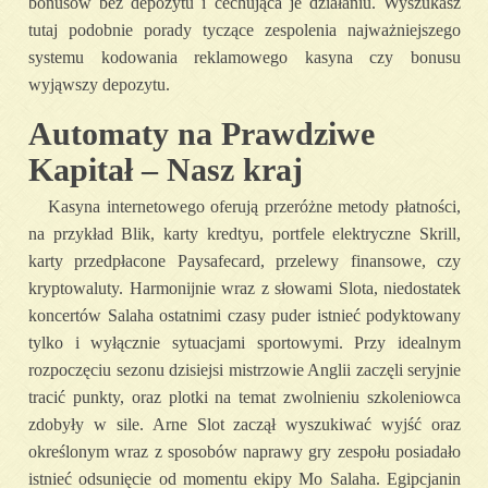
bonusów bez depozytu i cechująca je działaniu. Wyszukasz
tutaj podobnie porady tyczące zespolenia najważniejszego
systemu kodowania reklamowego kasyna czy bonusu
wyjąwszy depozytu.
Automaty na Prawdziwe
Kapitał – Nasz kraj
Kasyna internetowego oferują przeróżne metody płatności,
na przykład Blik, karty kredtyu, portfele elektryczne Skrill,
karty przedpłacone Paysafecard, przelewy finansowe, czy
kryptowaluty. Harmonijnie wraz z słowami Slota, niedostatek
koncertów Salaha ostatnimi czasy puder istnieć podyktowany
tylko i wyłącznie sytuacjami sportowymi. Przy idealnym
rozpoczęciu sezonu dzisiejsi mistrzowie Anglii zaczęli seryjnie
tracić punkty, oraz plotki na temat zwolnieniu szkoleniowca
zdobyły w sile. Arne Slot zaczął wyszukiwać wyjść oraz
określonym wraz z sposobów naprawy gry zespołu posiadało
istnieć odsunięcie od momentu ekipy Mo Salaha. Egipcjanin