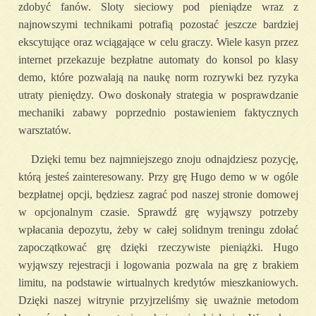
zdobyć fanów. Sloty sieciowy pod pieniądze wraz z
najnowszymi technikami potrafią pozostać jeszcze bardziej
ekscytujące oraz wciągające w celu graczy. Wiele kasyn przez
internet przekazuje bezpłatne automaty do konsol po klasy
demo, które pozwalają na naukę norm rozrywki bez ryzyka
utraty pieniędzy. Owo doskonały strategia w posprawdzanie
mechaniki zabawy poprzednio postawieniem faktycznych
warsztatów.
Dzięki temu bez najmniejszego znoju odnajdziesz pozycję,
którą jesteś zainteresowany. Przy grę Hugo demo w w ogóle
bezpłatnej opcji, będziesz zagrać pod naszej stronie domowej
w opcjonalnym czasie. Sprawdź grę wyjąwszy potrzeby
wpłacania depozytu, żeby w całej solidnym treningu zdołać
zapoczątkować grę dzięki rzeczywiste pieniążki. Hugo
wyjąwszy rejestracji i logowania pozwala na grę z brakiem
limitu, na podstawie wirtualnych kredytów mieszkaniowych.
Dzięki naszej witrynie przyjrzeliśmy się uważnie metodom