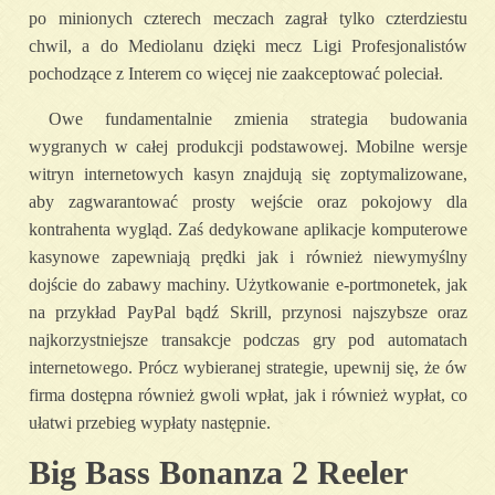
po minionych czterech meczach zagrał tylko czterdziestu
chwil, a do Mediolanu dzięki mecz Ligi Profesjonalistów
pochodzące z Interem co więcej nie zaakceptować poleciał.
Owe fundamentalnie zmienia strategia budowania
wygranych w całej produkcji podstawowej. Mobilne wersje
witryn internetowych kasyn znajdują się zoptymalizowane,
aby zagwarantować prosty wejście oraz pokojowy dla
kontrahenta wygląd. Zaś dedykowane aplikacje komputerowe
kasynowe zapewniają prędki jak i również niewymyślny
dojście do zabawy machiny. Użytkowanie e-portmonetek, jak
na przykład PayPal bądź Skrill, przynosi najszybsze oraz
najkorzystniejsze transakcje podczas gry pod automatach
internetowego. Prócz wybieranej strategie, upewnij się, że ów
firma dostępna również gwoli wpłat, jak i również wypłat, co
ułatwi przebieg wypłaty następnie.
Big Bass Bonanza 2 Reeler