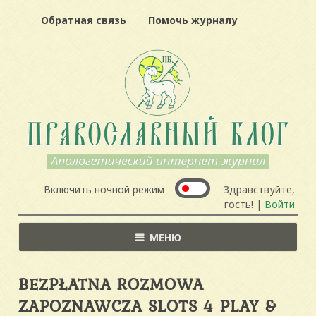
Обратная связь
Помочь журналу
Включить ночной режим
Здравствуйте,
гость! |
Войти
МЕНЮ
BEZPŁATNA ROZMOWA
ZAPOZNAWCZA SLOTS 4 PLAY &