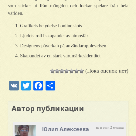
som sticker ut från mängden och lockar spelare från hela
världen.
Grafikets betydelse i online slots
Ljudets roll i skapandet av atmosfär
Designens påverkan på användarupplevelsen
Skapandet av en stark varumärkesidentitet
(Пока оценок нет)
VK
Twitter
Facebook
Отправить
Автор публикации
Юлия Алексеева
не в сети 2 месяца