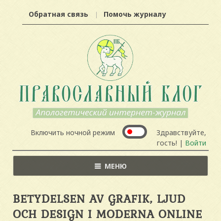
Обратная связь
Помочь журналу
Включить ночной режим
Здравствуйте,
гость! |
Войти
МЕНЮ
BETYDELSEN AV GRAFIK, LJUD
OCH DESIGN I MODERNA ONLINE