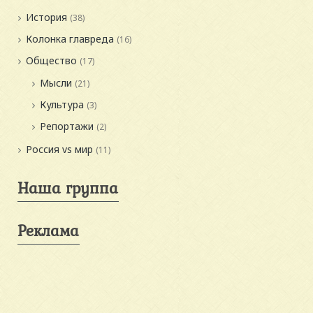
История
(38)
Колонка главреда
(16)
Общество
(17)
Мысли
(21)
Культура
(3)
Репортажи
(2)
Россия vs мир
(11)
Наша группа
Реклама