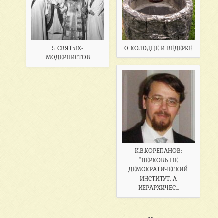
5 СВЯТЫХ-
О КОЛОДЦЕ И ВЕДЕРКЕ
МОДЕРНИСТОВ
К.В.КОРЕПАНОВ:
"ЦЕРКОВЬ НЕ
ДЕМОКРАТИЧЕСКИЙ
ИНСТИТУТ, А
ИЕРАРХИЧЕС...