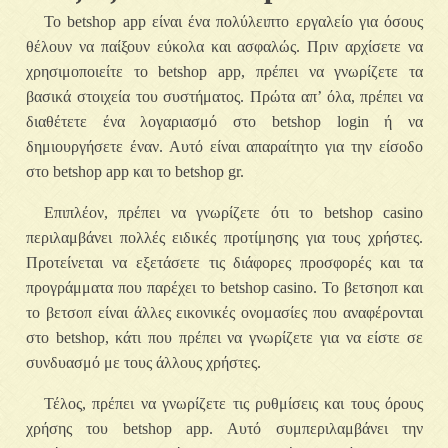
Το betshop app είναι ένα πολύλειπτο εργαλείο για όσους
θέλουν να παίξουν εύκολα και ασφαλώς. Πριν αρχίσετε να
χρησιμοποιείτε το betshop app, πρέπει να γνωρίζετε τα
βασικά στοιχεία του συστήματος. Πρώτα απ’ όλα, πρέπει να
διαθέτετε ένα λογαριασμό στο betshop login ή να
δημιουργήσετε έναν. Αυτό είναι απαραίτητο για την είσοδο
στο betshop app και το betshop gr.
Επιπλέον, πρέπει να γνωρίζετε ότι το betshop casino
περιλαμβάνει πολλές ειδικές προτίμησης για τους χρήστες.
Προτείνεται να εξετάσετε τις διάφορες προσφορές και τα
προγράμματα που παρέχει το betshop casino. Το βετσηοπ και
το βετσοπ είναι άλλες εικονικές ονομασίες που αναφέρονται
στο betshop, κάτι που πρέπει να γνωρίζετε για να είστε σε
συνδυασμό με τους άλλους χρήστες.
Τέλος, πρέπει να γνωρίζετε τις ρυθμίσεις και τους όρους
χρήσης του betshop app. Αυτό συμπεριλαμβάνει την