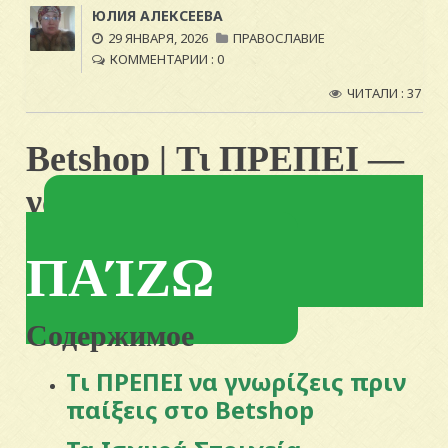
ЮЛИЯ АЛЕКСЕЕВА
29 ЯНВАРЯ, 2026
ПРАВОСЛАВИЕ
КОММЕНТАРИИ : 0
ЧИТАЛИ : 37
Betshop | Τι ΠΡΕΠΕΙ —
να γνωρίζεις πριν παίξεις
▶️
ΠΑΊΖΩ
Содержимое
Τι ΠΡΕΠΕΙ να γνωρίζεις πριν
παίξεις στο Betshop