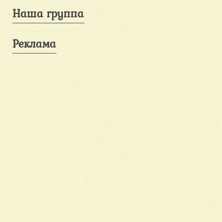
Наша группа
Реклама