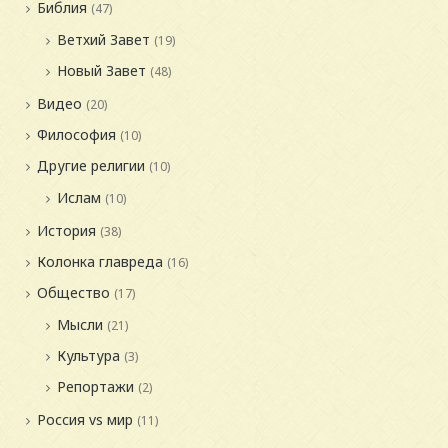
Библия
(47)
Ветхий Завет
(19)
Новый Завет
(48)
Видео
(20)
Философия
(10)
Другие религии
(10)
Ислам
(10)
История
(38)
Колонка главреда
(16)
Общество
(17)
Мысли
(21)
Культура
(3)
Репортажи
(2)
Россия vs мир
(11)