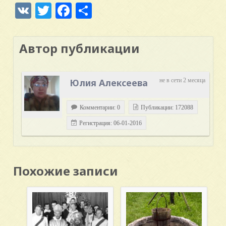
VK
Twitter
Facebook
Отправить
Автор публикации
Юлия Алексеева
не в сети 2 месяца
Комментарии: 0
Публикации: 172088
Регистрация: 06-01-2016
Похожие записи