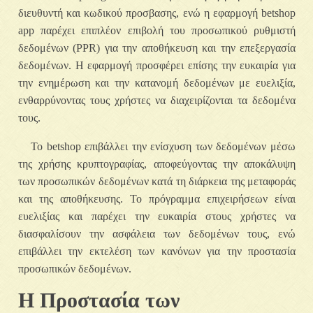
διευθυντή και κωδικού προσβασης, ενώ η εφαρμογή betshop
app παρέχει επιπλέον επιβολή του προσωπικού ρυθμιστή
δεδομένων (PPR) για την αποθήκευση και την επεξεργασία
δεδομένων. Η εφαρμογή προσφέρει επίσης την ευκαιρία για
την ενημέρωση και την κατανομή δεδομένων με ευελιξία,
ενθαρρύνοντας τους χρήστες να διαχειρίζονται τα δεδομένα
τους.
Το betshop επιβάλλει την ενίσχυση των δεδομένων μέσω
της χρήσης κρυπτογραφίας, αποφεύγοντας την αποκάλυψη
των προσωπικών δεδομένων κατά τη διάρκεια της μεταφοράς
και της αποθήκευσης. Το πρόγραμμα επιχειρήσεων είναι
ευελιξίας και παρέχει την ευκαιρία στους χρήστες να
διασφαλίσουν την ασφάλεια των δεδομένων τους, ενώ
επιβάλλει την εκτελέση των κανόνων για την προστασία
προσωπικών δεδομένων.
Η Προστασία των