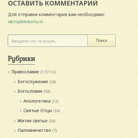
ОСТАВИТЬ КОММЕНТАРИЙ
Для отправки комментария вам необходимо
авторизоваться
.
Поиск
Рубрики
Православие
(172112)
Богослужение
(26)
Богословие
(93)
Апологетика
(12)
Святые Отцы
(34)
Жития святых
(36)
Паломничество
(7)