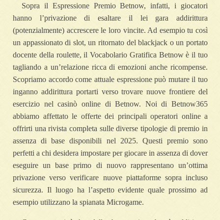
Sopra il Espressione Premio Betnow, infatti, i giocatori
hanno l’privazione di esaltare il lei gara addirittura
(potenzialmente) accrescere le loro vincite. Ad esempio tu così
un appassionato di slot, un ritornato del blackjack o un portato
docente della roulette, il Vocabolario Gratifica Betnow è il tuo
tagliando a un’relazione ricca di emozioni anche ricompense.
Scopriamo accordo come attuale espressione può mutare il tuo
inganno addirittura portarti verso trovare nuove frontiere del
esercizio nel casinò online di Betnow. Noi di Betnow365
abbiamo affettato le offerte dei principali operatori online a
offrirti una rivista completa sulle diverse tipologie di premio in
assenza di base disponibili nel 2025. Questi premio sono
perfetti a chi desidera impostare per giocare in assenza di dover
eseguire un base primo di nuovo rappresentano un’ottima
privazione verso verificare nuove piattaforme sopra incluso
sicurezza. Il luogo ha l’aspetto evidente quale prossimo ad
esempio utilizzano la spianata Microgame.