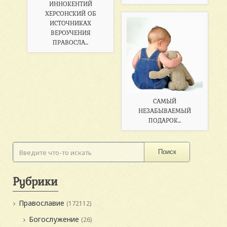
ИННОКЕНТИЙ
ХЕРСОНСКИЙ ОБ
ИСТОЧНИКАХ
ВЕРОУЧЕНИЯ
ПРАВОСЛА...
САМЫЙ
НЕЗАБЫВАЕМЫЙ
ПОДАРОК...
Поиск
Рубрики
Православие
(172112)
Богослужение
(26)