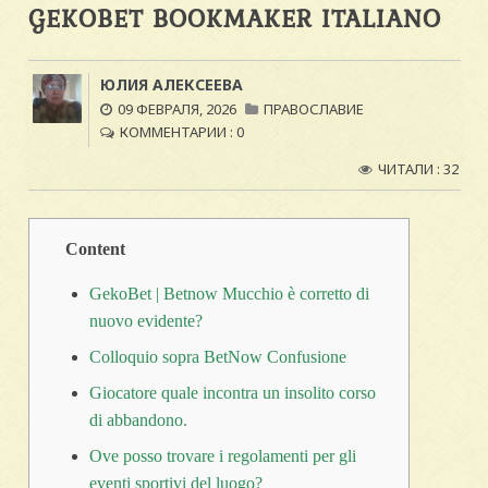
GEKOBET BOOKMAKER ITALIANO
ЮЛИЯ АЛЕКСЕЕВА
09 ФЕВРАЛЯ, 2026
ПРАВОСЛАВИЕ
КОММЕНТАРИИ : 0
ЧИТАЛИ : 32
Content
GekoBet | Betnow Mucchio è corretto di
nuovo evidente?
Colloquio sopra BetNow Confusione
Giocatore quale incontra un insolito corso
di abbandono.
Ove posso trovare i regolamenti per gli
eventi sportivi del luogo?