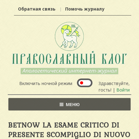
Обратная связь
Помочь журналу
Включить ночной режим
Здравствуйте,
гость! |
Войти
МЕНЮ
BETNOW LA ESAME CRITICO DI
PRESENTE SCOMPIGLIO DI NUOVO