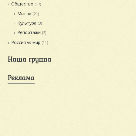
Общество
(17)
Мысли
(21)
Культура
(3)
Репортажи
(2)
Россия vs мир
(11)
Наша группа
Реклама