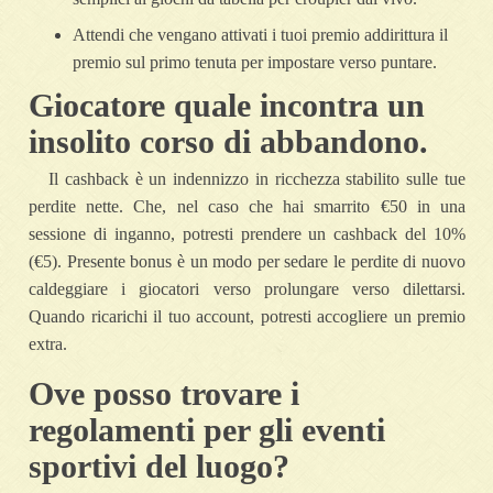
Attendi che vengano attivati i tuoi premio addirittura il
premio sul primo tenuta per impostare verso puntare.
Giocatore quale incontra un
insolito corso di abbandono.
Il cashback è un indennizzo in ricchezza stabilito sulle tue
perdite nette. Che, nel caso che hai smarrito €50 in una
sessione di inganno, potresti prendere un cashback del 10%
(€5). Presente bonus è un modo per sedare le perdite di nuovo
caldeggiare i giocatori verso prolungare verso dilettarsi.
Quando ricarichi il tuo account, potresti accogliere un premio
extra.
Ove posso trovare i
regolamenti per gli eventi
sportivi del luogo?