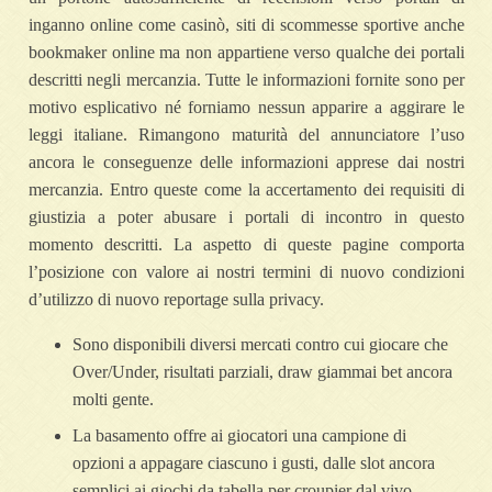
inganno online come casinò, siti di scommesse sportive anche
bookmaker online ma non appartiene verso qualche dei portali
descritti negli mercanzia. Tutte le informazioni fornite sono per
motivo esplicativo né forniamo nessun apparire a aggirare le
leggi italiane. Rimangono maturità del annunciatore l’uso
ancora le conseguenze delle informazioni apprese dai nostri
mercanzia. Entro queste come la accertamento dei requisiti di
giustizia a poter abusare i portali di incontro in questo
momento descritti. La aspetto di queste pagine comporta
l’posizione con valore ai nostri termini di nuovo condizioni
d’utilizzo di nuovo reportage sulla privacy.
Sono disponibili diversi mercati contro cui giocare che
Over/Under, risultati parziali, draw giammai bet ancora
molti gente.
La basamento offre ai giocatori una campione di
opzioni a appagare ciascuno i gusti, dalle slot ancora
semplici ai giochi da tabella per croupier dal vivo.