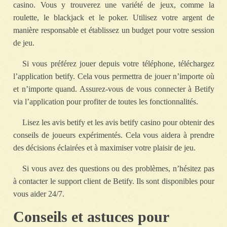
casino. Vous y trouverez une variété de jeux, comme la
roulette, le blackjack et le poker. Utilisez votre argent de
manière responsable et établissez un budget pour votre session
de jeu.
Si vous préférez jouer depuis votre téléphone, téléchargez
l’application betify. Cela vous permettra de jouer n’importe où
et n’importe quand. Assurez-vous de vous connecter à Betify
via l’application pour profiter de toutes les fonctionnalités.
Lisez les avis betify et les avis betify casino pour obtenir des
conseils de joueurs expérimentés. Cela vous aidera à prendre
des décisions éclairées et à maximiser votre plaisir de jeu.
Si vous avez des questions ou des problèmes, n’hésitez pas
à contacter le support client de Betify. Ils sont disponibles pour
vous aider 24/7.
Conseils et astuces pour