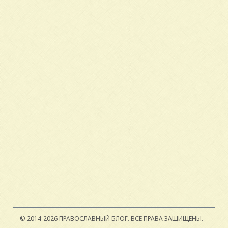
© 2014-2026 ПРАВОСЛАВНЫЙ БЛОГ.
ВСЕ ПРАВА ЗАЩИЩЕНЫ.