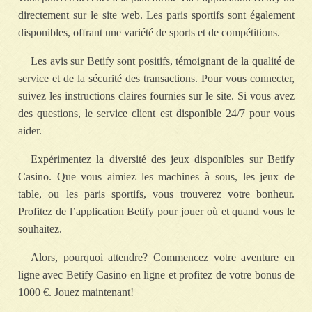
directement sur le site web. Les paris sportifs sont également
disponibles, offrant une variété de sports et de compétitions.
Les avis sur Betify sont positifs, témoignant de la qualité de
service et de la sécurité des transactions. Pour vous connecter,
suivez les instructions claires fournies sur le site. Si vous avez
des questions, le service client est disponible 24/7 pour vous
aider.
Expérimentez la diversité des jeux disponibles sur Betify
Casino. Que vous aimiez les machines à sous, les jeux de
table, ou les paris sportifs, vous trouverez votre bonheur.
Profitez de l’application Betify pour jouer où et quand vous le
souhaitez.
Alors, pourquoi attendre? Commencez votre aventure en
ligne avec Betify Casino en ligne et profitez de votre bonus de
1000 €. Jouez maintenant!