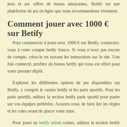
jeux et ses offres de bonus attrayantes, Betify est une
plateforme de jeu en ligne que nous recommandons vivement.
Comment jouer avec 1000 €
sur Betify
Pour commencer à jouer avec 1000 € sur Betify, connectez-
vous à votre compte betify france. Si vous n’avez pas encore
de compte, créez-le en suivant les instructions sur le site. Une
fois connecté, profitez du bonus betify qui vous est offert pour
votre premier dépôt.
Explorez les différentes options de jeu disponibles sur
Betify, y compris le casino betify et les paris sportifs. Pour les
paris sportifs, utilisez la section betify paris sportif pour parier
sur vos équipes préférées. Assurez-vous de bien lire les règles
et les cotes avant de placer votre mise.
Pour jouer au
betify retrait
casino, utilisez la section betify