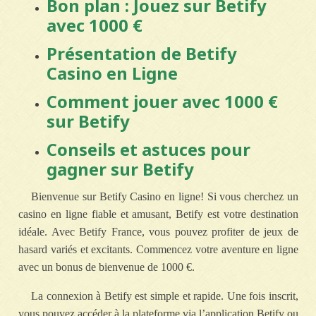
Bon plan : Jouez sur Betify
avec 1000 €
Présentation de Betify
Casino en Ligne
Comment jouer avec 1000 €
sur Betify
Conseils et astuces pour
gagner sur Betify
Bienvenue sur Betify Casino en ligne! Si vous cherchez un
casino en ligne fiable et amusant, Betify est votre destination
idéale. Avec Betify France, vous pouvez profiter de jeux de
hasard variés et excitants. Commencez votre aventure en ligne
avec un bonus de bienvenue de 1000 €.
La connexion à Betify est simple et rapide. Une fois inscrit,
vous pouvez accéder à la plateforme via l’application Betify ou