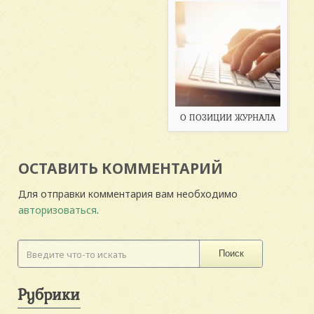
О ПОЗИЦИИ ЖУРНАЛА
ОСТАВИТЬ КОММЕНТАРИЙ
Для отправки комментария вам необходимо
авторизоваться
.
Поиск
Рубрики