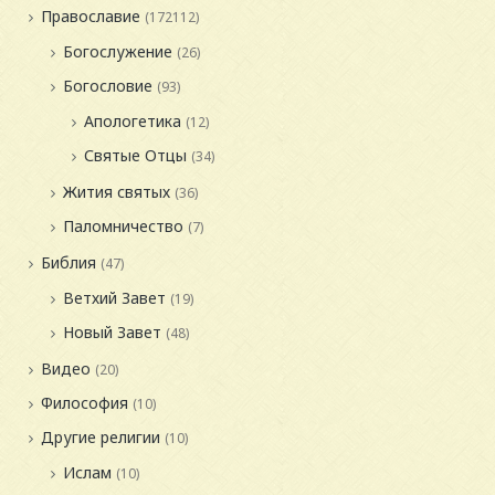
Православие
(172112)
Богослужение
(26)
Богословие
(93)
Апологетика
(12)
Святые Отцы
(34)
Жития святых
(36)
Паломничество
(7)
Библия
(47)
Ветхий Завет
(19)
Новый Завет
(48)
Видео
(20)
Философия
(10)
Другие религии
(10)
Ислам
(10)