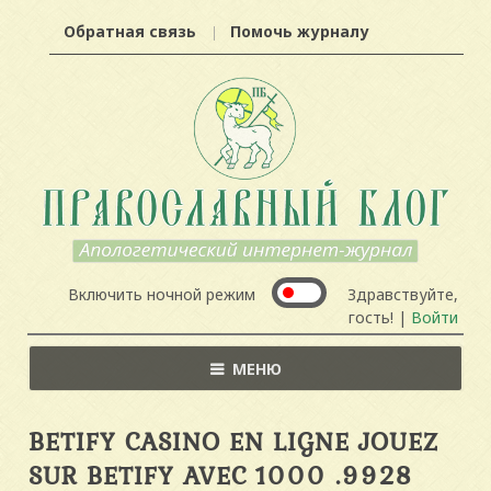
Обратная связь
Помочь журналу
Включить ночной режим
Здравствуйте,
гость! |
Войти
МЕНЮ
BETIFY CASINO EN LIGNE JOUEZ
SUR BETIFY AVEC 1000 .9928