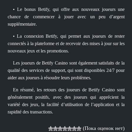
• Le bonus Betify, qui offre aux nouveaux joueurs une
chance de commencer à jouer avec un peu d’argent
supplémentaire.
• La connexion Betify, qui permet aux joueurs de rester
connectés à la plateforme et de recevoir des mises à jour sur les
nouveaux jeux et les promotions.
Les joueurs de Betify Casino sont également satisfaits de la
qualité des services de support, qui sont disponibles 24/7 pour
aider aux joueurs à résoudre leurs problèmes.
En résumé, les retours des joueurs de Betify Casino sont
généralement positifs, avec des joueurs qui apprécient la
variété des jeux, la facilité d’utilisation de l’application et la
rapidité des transactions.
(Пока оценок нет)