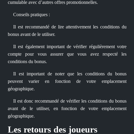
cumulable avec d’autres offres promotionnelles.
Conseils pratiques :
Il est recommandé de lire attentivement les conditions du
bonus avant de le utiliser.
Il est également important de vérifier régulièrement votre
compte pour vous assurer que vous avez respecté les
conditions du bonus.
Il est important de noter que les conditions du bonus
peuvent varier en fonction de votre emplacement
géographique.
Il est donc recommandé de vérifier les conditions du bonus
avant de le utiliser, en fonction de votre emplacement
géographique.
Les retours des joueurs