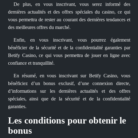
De plus, en vous inscrivant, vous serez informé des
dernières actualités et des offres spéciales du casino, ce qui
vous permettra de rester au courant des dernières tendances et
des meilleures offres du marché.
Enfin, en vous inscrivant, vous pourrez également
bénéficier de la sécurité et de la confidentialité garanties par
Betify Casino, ce qui vous permettra de jouer en ligne avec
confiance et tranquillité.
En résumé, en vous inscrivant sur Betify Casino, vous
bénéficiez d’un bonus exclusif, d’une connexion directe,
d’informations sur les dernières actualités et des offres
spéciales, ainsi que de la sécurité et de la confidentialité
garanties.
Les conditions pour obtenir le
bonus