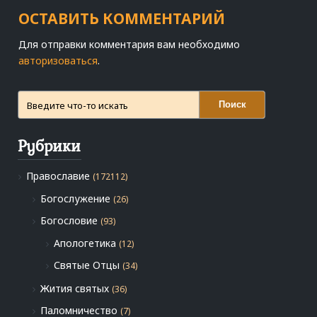
ОСТАВИТЬ КОММЕНТАРИЙ
Для отправки комментария вам необходимо
авторизоваться
.
Поиск
Рубрики
Православие
(172112)
Богослужение
(26)
Богословие
(93)
Апологетика
(12)
Святые Отцы
(34)
Жития святых
(36)
Паломничество
(7)