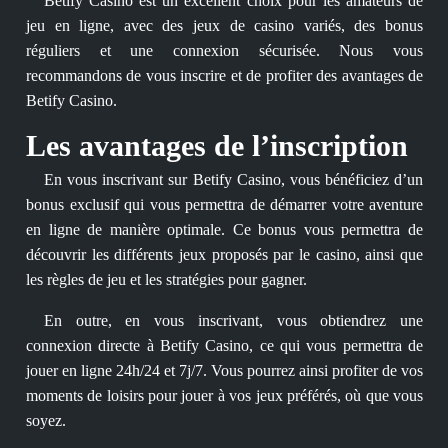
Betify Casino est un excellent choix pour les amateurs de
jeu en ligne, avec des jeux de casino variés, des bonus
réguliers et une connexion sécurisée. Nous vous
recommandons de vous inscrire et de profiter des avantages de
Betify Casino.
Les avantages de l’inscription
En vous inscrivant sur Betify Casino, vous bénéficiez d’un
bonus exclusif qui vous permettra de démarrer votre aventure
en ligne de manière optimale. Ce bonus vous permettra de
découvrir les différents jeux proposés par le casino, ainsi que
les règles de jeu et les stratégies pour gagner.
En outre, en vous inscrivant, vous obtiendrez une
connexion directe à Betify Casino, ce qui vous permettra de
jouer en ligne 24h/24 et 7j/7. Vous pourrez ainsi profiter de vos
moments de loisirs pour jouer à vos jeux préférés, où que vous
soyez.