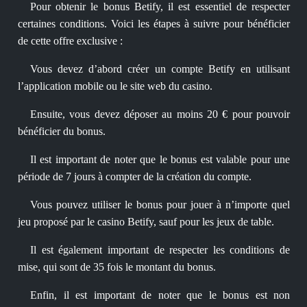
Pour obtenir le bonus Betify, il est essentiel de respecter
certaines conditions. Voici les étapes à suivre pour bénéficier
de cette offre exclusive :
Vous devez d’abord créer un compte Betify en utilisant
l’application mobile ou le site web du casino.
Ensuite, vous devez déposer au moins 20 € pour pouvoir
bénéficier du bonus.
Il est important de noter que le bonus est valable pour une
période de 7 jours à compter de la création du compte.
Vous pouvez utiliser le bonus pour jouer à n’importe quel
jeu proposé par le casino Betify, sauf pour les jeux de table.
Il est également important de respecter les conditions de
mise, qui sont de 35 fois le montant du bonus.
Enfin, il est important de noter que le bonus est non