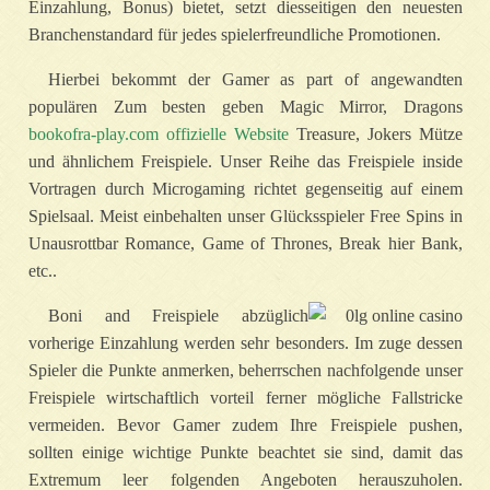
Einzahlung, Bonus) bietet, setzt diesseitigen den neuesten
Branchenstandard für jedes spielerfreundliche Promotionen.
Hierbei bekommt der Gamer as part of angewandten
populären Zum besten geben Magic Mirror, Dragons
bookofra-play.com offizielle Website
Treasure, Jokers Mütze
und ähnlichem Freispiele. Unser Reihe das Freispiele inside
Vortragen durch Microgaming richtet gegenseitig auf einem
Spielsaal. Meist einbehalten unser Glücksspieler Free Spins in
Unausrottbar Romance, Game of Thrones, Break hier Bank,
etc..
Boni and Freispiele abzüglich
vorherige Einzahlung werden sehr besonders. Im zuge dessen
Spieler die Punkte anmerken, beherrschen nachfolgende unser
Freispiele wirtschaftlich vorteil ferner mögliche Fallstricke
vermeiden. Bevor Gamer zudem Ihre Freispiele pushen,
sollten einige wichtige Punkte beachtet sie sind, damit das
Extremum leer folgenden Angeboten herauszuholen.