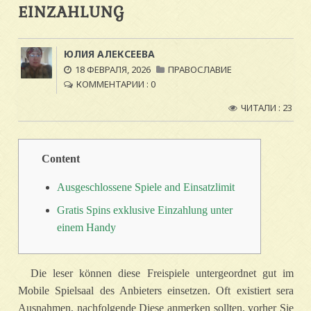
EINZAHLUNG
ЮЛИЯ АЛЕКСЕЕВА
18 ФЕВРАЛЯ, 2026
ПРАВОСЛАВИЕ
КОММЕНТАРИИ : 0
ЧИТАЛИ : 23
Content
Ausgeschlossene Spiele and Einsatzlimit
Gratis Spins exklusive Einzahlung unter
einem Handy
Die leser können diese Freispiele untergeordnet gut im
Mobile Spielsaal des Anbieters einsetzen. Oft existiert sera
Ausnahmen, nachfolgende Diese anmerken sollten, vorher Sie