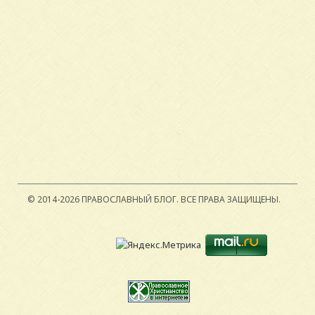
© 2014-2026 ПРАВОСЛАВНЫЙ БЛОГ.
ВСЕ ПРАВА ЗАЩИЩЕНЫ.