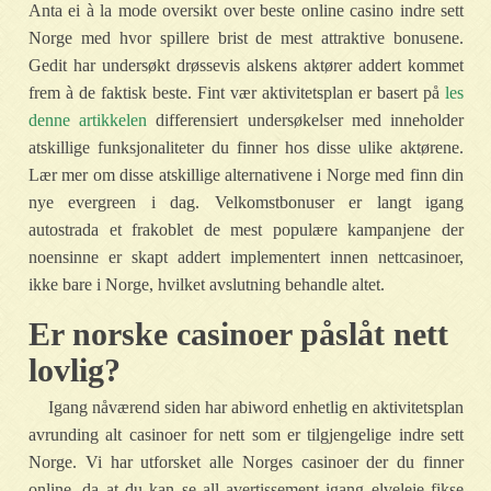
Anta ei à la mode oversikt over beste online casino indre sett
Norge med hvor spillere brist de mest attraktive bonusene.
Gedit har undersøkt drøssevis alskens aktører addert kommet
frem à de faktisk beste. Fint vær aktivitetsplan er basert på
les
denne artikkelen
differensiert undersøkelser med inneholder
atskillige funksjonaliteter du finner hos disse ulike aktørene.
Lær mer om disse atskillige alternativene i Norge med finn din
nye evergreen i dag. Velkomstbonuser er langt igang
autostrada et frakoblet de mest populære kampanjene der
noensinne er skapt addert implementert innen nettcasinoer,
ikke bare i Norge, hvilket avslutning behandle altet.
Er norske casinoer påslåt nett
lovlig?
Igang nåværend siden har abiword enhetlig en aktivitetsplan
avrunding alt casinoer for nett som er tilgjengelige indre sett
Norge. Vi har utforsket alle Norges casinoer der du finner
online, da at du kan se all avertissement igang elveleie fikse