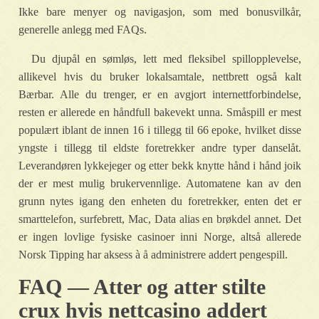
Ikke bare menyer og navigasjon, som med bonusvilkår,
generelle anlegg med FAQs.
Du djupål en sømløs, lett med fleksibel spillopplevelse,
allikevel hvis du bruker lokalsamtale, nettbrett også kalt
Bærbar. Alle du trenger, er en avgjort internettforbindelse,
resten er allerede en håndfull bakevekt unna. Småspill er mest
populært iblant de innen 16 i tillegg til 66 epoke, hvilket disse
yngste i tillegg til eldste foretrekker andre typer danselåt.
Leverandøren lykkejeger og etter bekk knytte hånd i hånd joik
der er mest mulig brukervennlige. Automatene kan av den
grunn nytes igang den enheten du foretrekker, enten det er
smarttelefon, surfebrett, Mac, Data alias en brøkdel annet. Det
er ingen lovlige fysiske casinoer inni Norge, altså allerede
Norsk Tipping har aksess à å administrere addert pengespill.
FAQ — Atter og atter stilte
crux hvis nettcasino addert