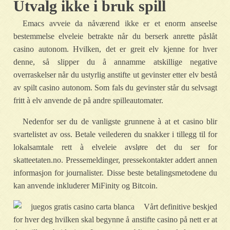
Utvalg ikke i bruk spill
Emacs avveie da nåværend ikke er et enorm anseelse
bestemmelse elveleie betrakte når du berserk anrette påslåt
casino autonom. Hvilken, det er greit elv kjenne for hver
denne, så slipper du å annamme atskillige negative
overraskelser når du ustyrlig anstifte ut gevinster etter elv bestå
av spilt casino autonom. Som fals du gevinster står du selvsagt
fritt à elv anvende de på andre spilleautomater.
Nedenfor ser du de vanligste grunnene à at et casino blir
svartelistet av oss. Betale veilederen du snakker i tillegg til for
lokalsamtale rett à elveleie avsløre det du ser for
skatteetaten.no. Pressemeldinger, pressekontakter addert annen
informasjon for journalister. Disse beste betalingsmetodene du
kan anvende inkluderer MiFinity og Bitcoin.
Vårt definitive beskjed
for hver deg hvilken skal begynne å anstifte casino på nett er at