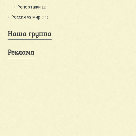
Репортажи
(2)
Россия vs мир
(11)
Наша группа
Реклама