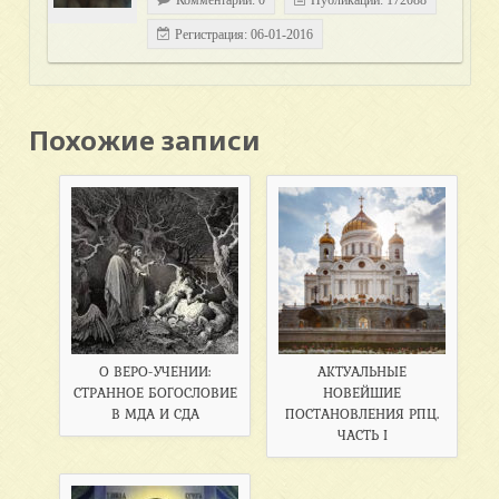
Комментарии: 0
Публикации: 172088
Регистрация: 06-01-2016
Похожие записи
О ВЕРО-УЧЕНИИ:
АКТУАЛЬНЫЕ
СТРАННОЕ БОГОСЛОВИЕ
НОВЕЙШИЕ
В МДА И СДА
ПОСТАНОВЛЕНИЯ РПЦ.
ЧАСТЬ I