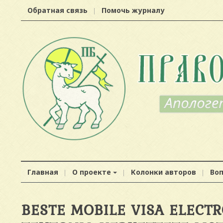
Обратная связь
Помочь журналу
Главная
О проекте
Колонки авторов
Во
BESTE MOBILE VISA ELECTR