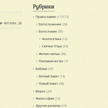
Рубрики
Православие
(172112)
ЧИТАЛИ : 26
Богослужение
(26)
Богословие
(93)
Апологетика
(12)
Святые Отцы
(34)
Жития святых
(36)
Паломничество
(7)
Библия
(47)
Ветхий Завет
(19)
Новый Завет
(48)
Видео
(20)
Философия
(10)
Другие религии
(10)