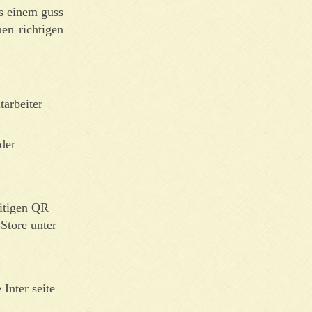
us einem guss
en richtigen
.
tarbeiter
der
eitigen QR
Store unter
Inter seite