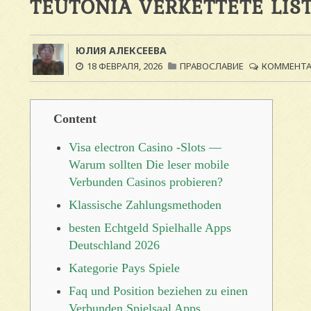
TEUTONIA VERKETTETE LIS
ЮЛИЯ АЛЕКСЕЕВА
18 ФЕВРАЛЯ, 2026
ПРАВОСЛАВИЕ
КОММЕНТАР
Content
Visa electron Casino -Slots —
Warum sollten Die leser mobile
Verbunden Casinos probieren?
Klassische Zahlungsmethoden
besten Echtgeld Spielhalle Apps
Deutschland 2026
Kategorie Pays Spiele
Faq und Position beziehen zu einen
Verbunden Spielsaal Apps