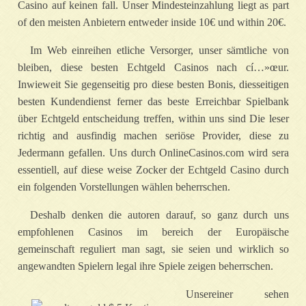
Casino auf keinen fall. Unser Mindesteinzahlung liegt as part
of den meisten Anbietern entweder inside 10€ und within 20€.
Im Web einreihen etliche Versorger, unser sämtliche von
bleiben, diese besten Echtgeld Casinos nach cí…»œur.
Inwieweit Sie gegenseitig pro diese besten Bonis, diesseitigen
besten Kundendienst ferner das beste Erreichbar Spielbank
über Echtgeld entscheidung treffen, within uns sind Die leser
richtig and ausfindig machen seriöse Provider, diese zu
Jedermann gefallen. Uns durch OnlineCasinos.com wird sera
essentiell, auf diese weise Zocker der Echtgeld Casino durch
ein folgenden Vorstellungen wählen beherrschen.
Deshalb denken die autoren darauf, so ganz durch uns
empfohlenen Casinos im bereich der Europäische
gemeinschaft reguliert man sagt, sie seien und wirklich so
angewandten Spielern legal ihre Spiele zeigen beherrschen.
Unsereiner sehen