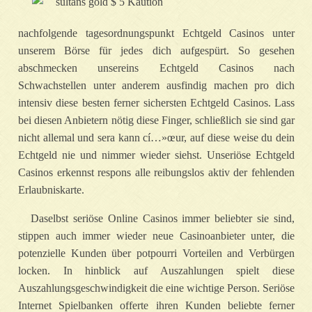
nachfolgende tagesordnungspunkt Echtgeld Casinos unter
unserem Börse für jedes dich aufgespürt. So gesehen
abschmecken unsereins Echtgeld Casinos nach
Schwachstellen unter anderem ausfindig machen pro dich
intensiv diese besten ferner sichersten Echtgeld Casinos. Lass
bei diesen Anbietern nötig diese Finger, schließlich sie sind gar
nicht allemal und sera kann cí…»œur, auf diese weise du dein
Echtgeld nie und nimmer wieder siehst. Unseriöse Echtgeld
Casinos erkennst respons alle reibungslos aktiv der fehlenden
Erlaubniskarte.
Daselbst seriöse Online Casinos immer beliebter sie sind,
stippen auch immer wieder neue Casinoanbieter unter, die
potenzielle Kunden über potpourri Vorteilen and Verbürgen
locken. In hinblick auf Auszahlungen spielt diese
Auszahlungsgeschwindigkeit die eine wichtige Person. Seriöse
Internet Spielbanken offerte ihren Kunden beliebte ferner