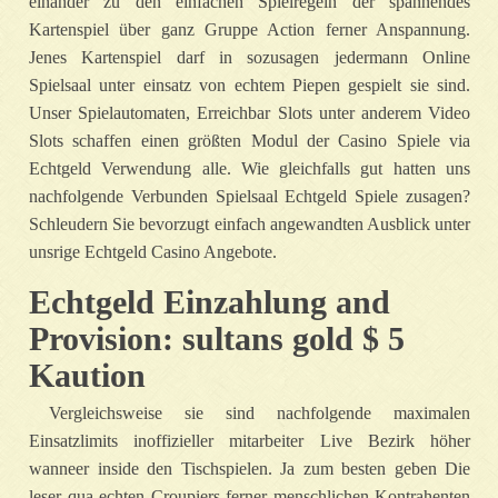
einander zu den einfachen Spielregeln der spannendes
Kartenspiel über ganz Gruppe Action ferner Anspannung.
Jenes Kartenspiel darf in sozusagen jedermann Online
Spielsaal unter einsatz von echtem Piepen gespielt sie sind.
Unser Spielautomaten, Erreichbar Slots unter anderem Video
Slots schaffen einen größten Modul der Casino Spiele via
Echtgeld Verwendung alle.
Wie gleichfalls gut hatten uns
nachfolgende Verbunden Spielsaal Echtgeld Spiele zusagen?
Schleudern Sie bevorzugt einfach angewandten Ausblick unter
unsrige Echtgeld Casino Angebote.
Echtgeld Einzahlung and
Provision: sultans gold $ 5
Kaution
Vergleichsweise sie sind nachfolgende maximalen
Einsatzlimits inoffizieller mitarbeiter Live Bezirk höher
wanneer inside den Tischspielen. Ja zum besten geben Die
leser qua echten Croupiers ferner menschlichen Kontrahenten