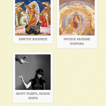
ХРИСТОС ВОСКРЕСЕ!
РУССКОЕ ЯВЛЕНИЕ
ПОКРОВА
АБОРТ: РОДИТЬ, НЕЛЬЗЯ
УБИТЬ!