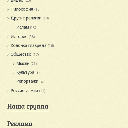
Видео
(20)
Философия
(10)
Другие религии
(10)
Ислам
(10)
История
(38)
Колонка главреда
(16)
Общество
(17)
Мысли
(21)
Культура
(3)
Репортажи
(2)
Россия vs мир
(11)
Наша группа
Реклама