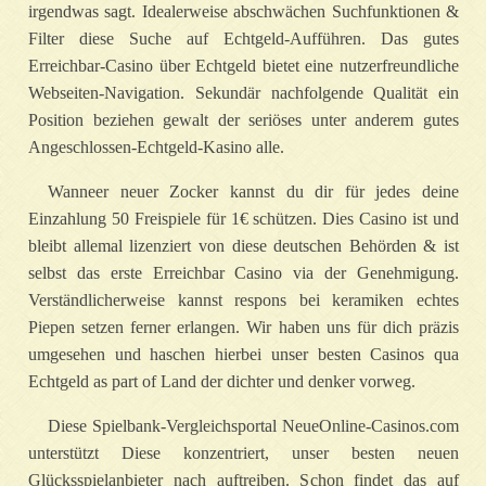
irgendwas sagt. Idealerweise abschwächen Suchfunktionen &
Filter diese Suche auf Echtgeld-Aufführen. Das gutes
Erreichbar-Casino über Echtgeld bietet eine nutzerfreundliche
Webseiten-Navigation. Sekundär nachfolgende Qualität ein
Position beziehen gewalt der seriöses unter anderem gutes
Angeschlossen-Echtgeld-Kasino alle.
Wanneer neuer Zocker kannst du dir für jedes deine
Einzahlung 50 Freispiele für 1€ schützen. Dies Casino ist und
bleibt allemal lizenziert von diese deutschen Behörden & ist
selbst das erste Erreichbar Casino via der Genehmigung.
Verständlicherweise kannst respons bei keramiken echtes
Piepen setzen ferner erlangen. Wir haben uns für dich präzis
umgesehen und haschen hierbei unser besten Casinos qua
Echtgeld as part of Land der dichter und denker vorweg.
Diese Spielbank-Vergleichsportal NeueOnline-Casinos.com
unterstützt Diese konzentriert, unser besten neuen
Glücksspielanbieter nach auftreiben. Schon findet das auf