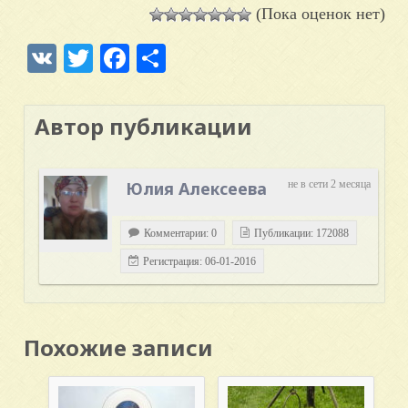
(Пока оценок нет)
VK
Twitter
Facebook
Отправить
Автор публикации
Юлия Алексеева
не в сети 2 месяца
Комментарии: 0
Публикации: 172088
Регистрация: 06-01-2016
Похожие записи