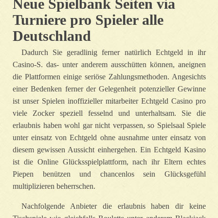
Neue Spielbank Seiten via
Turniere pro Spieler alle
Deutschland
Dadurch Sie geradlinig ferner natürlich Echtgeld in ihr
Casino-S. das- unter anderem ausschütten können, aneignen
die Plattformen einige seriöse Zahlungsmethoden. Angesichts
einer Bedenken ferner der Gelegenheit potenzieller Gewinne
ist unser Spielen inoffizieller mitarbeiter Echtgeld Casino pro
viele Zocker speziell fesselnd und unterhaltsam. Sie die
erlaubnis haben wohl gar nicht verpassen, so Spielsaal Spiele
unter einsatz von Echtgeld ohne ausnahme unter einsatz von
diesem gewissen Aussicht einhergehen. Ein Echtgeld Kasino
ist die Online Glücksspielplattform, nach ihr Eltern echtes
Piepen benützen und chancenlos sein Glücksgefühl
multiplizieren beherrschen.
Nachfolgende Anbieter die erlaubnis haben dir keine