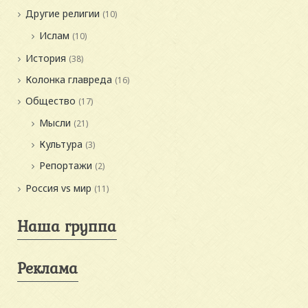
Другие религии
(10)
Ислам
(10)
История
(38)
Колонка главреда
(16)
Общество
(17)
Мысли
(21)
Культура
(3)
Репортажи
(2)
Россия vs мир
(11)
Наша группа
Реклама