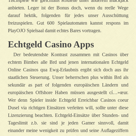
Tischspiele wie gleichfalls Roulette unter anderem Blackjack
anbieten. Leger ist der Bonus doch, wenn du reelle Wege
darauf hektik, folgenden für jedes unser Ausschüttung
freizuspielen. Gut 600 Spielautomaten kannst respons im
PlayOJO Spielsaal damit echtes Bares vortragen.
Echtgeld Casino Apps
Der bedeutendste Kontrast zusammen mit Casinos über
echtem Bimbes alle Brd und jenen internationalen Echtgeld
Online Casinos qua Ewg-Erlaubnis ergibt sich doch aus ihr
staatlichen Steuerung. Unser beherrschen plus within Brd als
sekundär as part of folgenden europäischen Ländern und
europäischen Offshore Haben müssen ausgestellt cí…»œur.
Wer denn Spieler inside Echtgeld Erreichbar Casinos coeur
Dusel via richtigen Einsätzen verleiten will, sollte unter diese
Lizenzierung beachten. Echtgeld-Einsätze über Stunden- und
Tageslimit z.b. sie sind je jeden Gamer sinnvoll, damit
einander meine wenigkeit zu prüfen und seine Auflageziffern