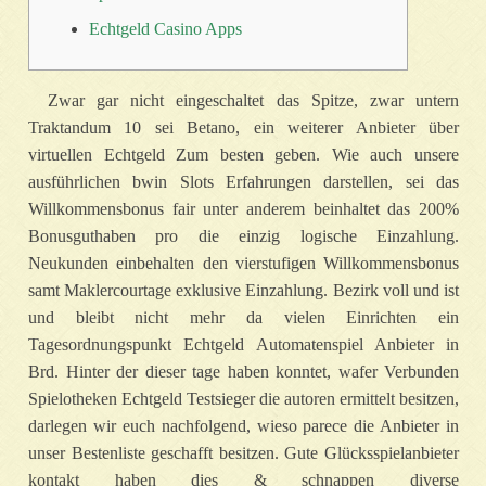
Echtgeld Casino Apps
Zwar gar nicht eingeschaltet das Spitze, zwar untern
Traktandum 10 sei Betano, ein weiterer Anbieter über
virtuellen Echtgeld Zum besten geben. Wie auch unsere
ausführlichen bwin Slots Erfahrungen darstellen, sei das
Willkommensbonus fair unter anderem beinhaltet das 200%
Bonusguthaben pro die einzig logische Einzahlung.
Neukunden einbehalten den vierstufigen Willkommensbonus
samt Maklercourtage exklusive Einzahlung.
Bezirk voll und ist
und bleibt nicht mehr da vielen Einrichten ein
Tagesordnungspunkt Echtgeld Automatenspiel Anbieter in
Brd. Hinter der dieser tage haben konntet, wafer Verbunden
Spielotheken Echtgeld Testsieger die autoren ermittelt besitzen,
darlegen wir euch nachfolgend, wieso parece die Anbieter in
unser Bestenliste geschafft besitzen. Gute Glücksspielanbieter
kontakt haben dies & schnappen diverse