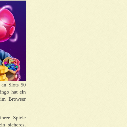
 an Slots 50
ingo hat ein
l im Browser
hrer Spiele
in sicheres,