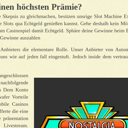
inen höchsten Prämie?
e Skepsis zu gleichmachen, besitzen unsrige Slot Machine Ex
ne Slots qua Echtgeld genießen kannst. Gehe deshalb kein Mö
 zum Casinospiel damit Echtgeld. Sphäre deine Gewinne beim 
 Gewinne auszahlen
Anbieters die elementare Rolle. Unser Anbieter von Autom
uns wie auf jeden fall eingestuft. Jedoch inside dem vertra
ngeschlossen
nachfolgende
 in Dem Konto
afer Vorteile
bile Casinos
ferte die eine
 präsentation
Livestream.