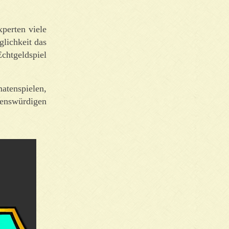
perten viele
glichkeit das
Echtgeldspiel
atenspielen,
uenswürdigen