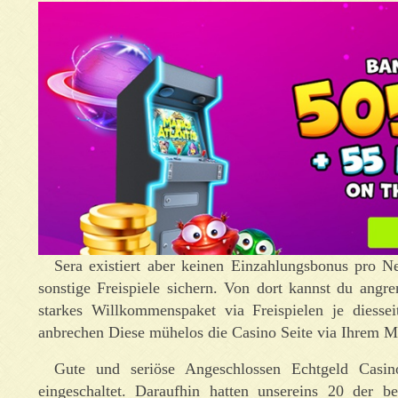
Sera existiert aber keinen Einzahlungsbonus pro N
sonstige Freispiele sichern. Von dort kannst du angre
starkes Willkommenspaket via Freispielen je diess
anbrechen Diese mühelos die Casino Seite via Ihrem Mo
Gute und seriöse Angeschlossen Echtgeld Casin
eingeschaltet. Daraufhin hatten unsereins 20 der b