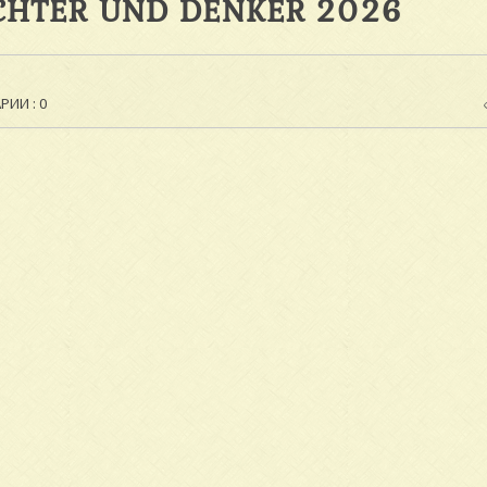
ICHTER UND DENKER 2026
ИИ : 0