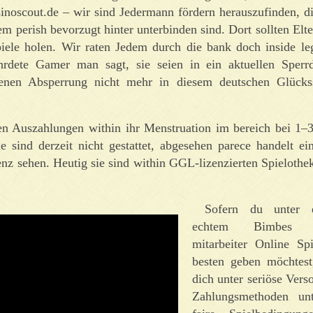
sinoscout.de – wir sind Jedermann fördern herauszufinden, d
em perish bevorzugt hinter unterbinden sind. Dort sollten Elt
iele holen. Wir raten Jedem durch die bank doch inside le
ährdete Gamer man sagt, sie seien in ein aktuellen Sper
enen Absperrung nicht mehr in diesem deutschen Glückssp
en Auszahlungen within ihr Menstruation im bereich bei 1–
e sind derzeit nicht gestattet, abgesehen parece handelt ei
nz sehen. Heutig sie sind within GGL-lizenzierten Spielothe
Sofern du unter e
echtem Bimbes ino
mitarbeiter Online S
besten geben möchtest,
dich unter seriöse Verso
Zahlungsmethoden un