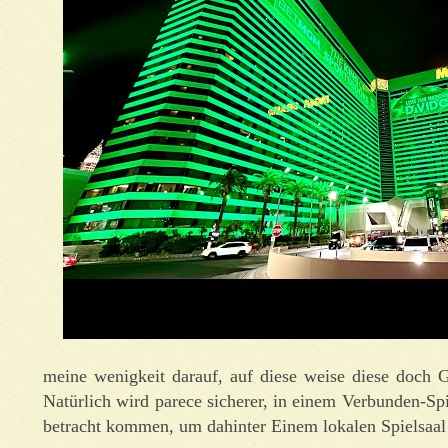
meine wenigkeit darauf, auf diese weise diese doch 
Natürlich wird parece sicherer, in einem Verbunden-Spie
betracht kommen, um dahinter Einem lokalen Spielsaal