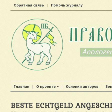
Обратная связь
Помочь журналу
Главная
О проекте
Колонки авторов
Во
BESTE ECHTGELD ANGESCHL