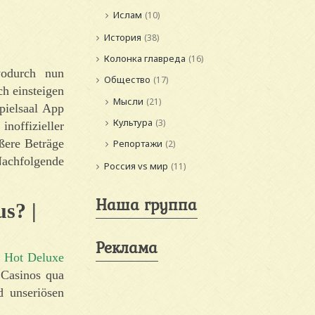
Ислам
(10)
История
(38)
Колонка главреда
(16)
wodurch nun
Общество
(17)
h einsteigen
Мысли
(21)
pielsaal App
Культура
(3)
noffizieller
ößere Beträge
Репортажи
(2)
Nachfolgende
Россия vs мир
(11)
Наша группа
us? |
Реклама
a Hot Deluxe
 Casinos qua
d unseriösen