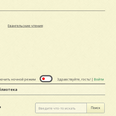
Евангельские чтения
:
лючить ночной режим
Здравствуйте, гость! |
Войти
блиотека
T
Поиск