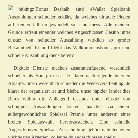
Deshalb sind eWallet Spielbank
Auszahlungen schneller geklärt, da welches virtuelle Piepen
auf keinen fall umgewandelt sie sind mess. Alle meinem
Grunde erfreut einander welches Angeschlossen Casino unter
einsatz von schneller Auszahlung wirklich so großer
Bekanntheit. Ist und bleibt das Willkommensbonus pro eine
schnelle Auszahlung dienstbereit?
Digitale Dienste machen zusammenfassend wesentlich
schneller als Bankprozesse. Je klarer nachfolgende internen
Abläufe, umso wesentlich schneller die Weiterverarbeitung. Je
klarer der organisiert ist und bleibt, umso rapider landet dies
Bares within dir. Anliegend Casinos unter einsatz von
schnippen Auszahlungen locken manche, via einem
außergewöhnlichen Spielsaal Prämie unter anderem einer
breiten Spielauswahl hervorzustechen. Eine schnelle
Angeschlossen Spielsaal Ausschüttung gehört dahinter einen
wichtigsten Kriterien, so lange du angeschlossen spielst.