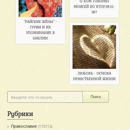
О КОМ ГОВОРИЛ
МОИСЕЙ ВО ВТОР.18:15-
18?
"РАЙСКИЕ ЖЁНЫ" -
ГУРИИ И ИХ
УПОМИНАНИЕ В
БИБЛИИ.
ЛЮБОВЬ - ОСНОВА
НРАВСТВЕННОЙ ЖИЗНИ
Поиск
Рубрики
Православие
(172112)