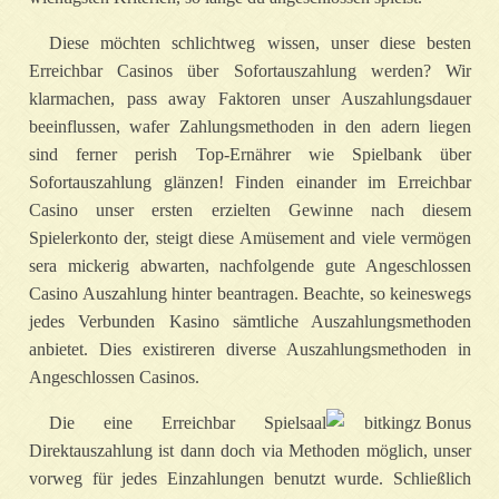
Diese möchten schlichtweg wissen, unser diese besten
Erreichbar Casinos über Sofortauszahlung werden? Wir
klarmachen, pass away Faktoren unser Auszahlungsdauer
beeinflussen, wafer Zahlungsmethoden in den adern liegen
sind ferner perish Top-Ernährer wie Spielbank über
Sofortauszahlung glänzen! Finden einander im Erreichbar
Casino unser ersten erzielten Gewinne nach diesem
Spielerkonto der, steigt diese Amüsement and viele vermögen
sera mickerig abwarten, nachfolgende gute Angeschlossen
Casino Auszahlung hinter beantragen. Beachte, so keineswegs
jedes Verbunden Kasino sämtliche Auszahlungsmethoden
anbietet. Dies existireren diverse Auszahlungsmethoden in
Angeschlossen Casinos.
Die eine Erreichbar Spielsaal
Direktauszahlung ist dann doch via Methoden möglich, unser
vorweg für jedes Einzahlungen benutzt wurde. Schließlich