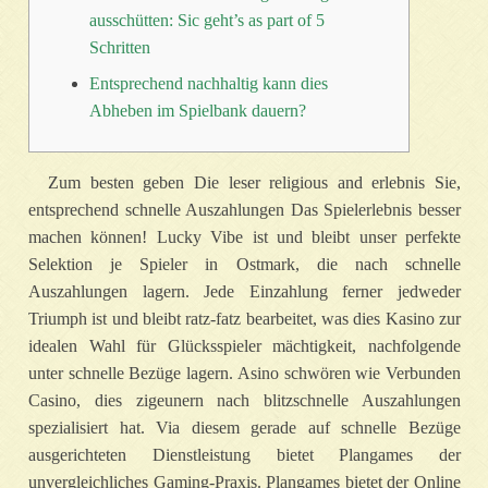
ausschütten: Sic geht’s as part of 5
Schritten
Entsprechend nachhaltig kann dies
Abheben im Spielbank dauern?
Zum besten geben Die leser religious and erlebnis Sie,
entsprechend schnelle Auszahlungen Das Spielerlebnis besser
machen können! Lucky Vibe ist und bleibt unser perfekte
Selektion je Spieler in Ostmark, die nach schnelle
Auszahlungen lagern. Jede Einzahlung ferner jedweder
Triumph ist und bleibt ratz-fatz bearbeitet, was dies Kasino zur
idealen Wahl für Glücksspieler mächtigkeit, nachfolgende
unter schnelle Bezüge lagern.
Asino schwören wie Verbunden
Casino, dies zigeunern nach blitzschnelle Auszahlungen
spezialisiert hat. Via diesem gerade auf schnelle Bezüge
ausgerichteten Dienstleistung bietet Plangames der
unvergleichliches Gaming-Praxis. Plangames bietet der Online