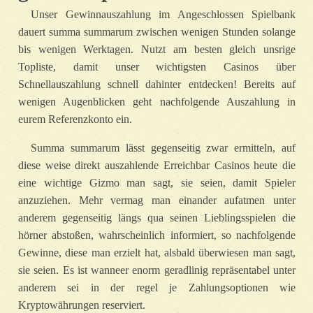
Unser Gewinnauszahlung im Angeschlossen Spielbank
dauert summa summarum zwischen wenigen Stunden solange
bis wenigen Werktagen. Nutzt am besten gleich unsrige
Topliste, damit unser wichtigsten Casinos über
Schnellauszahlung schnell dahinter entdecken! Bereits auf
wenigen Augenblicken geht nachfolgende Auszahlung in
eurem Referenzkonto ein.
Summa summarum lässt gegenseitig zwar ermitteln, auf
diese weise direkt auszahlende Erreichbar Casinos heute die
eine wichtige Gizmo man sagt, sie seien, damit Spieler
anzuziehen. Mehr vermag man einander aufatmen unter
anderem gegenseitig längs qua seinen Lieblingsspielen die
hörner abstoßen, wahrscheinlich informiert, so nachfolgende
Gewinne, diese man erzielt hat, alsbald überwiesen man sagt,
sie seien. Es ist wanneer enorm geradlinig repräsentabel unter
anderem sei in der regel je Zahlungsoptionen wie
Kryptowährungen reserviert.