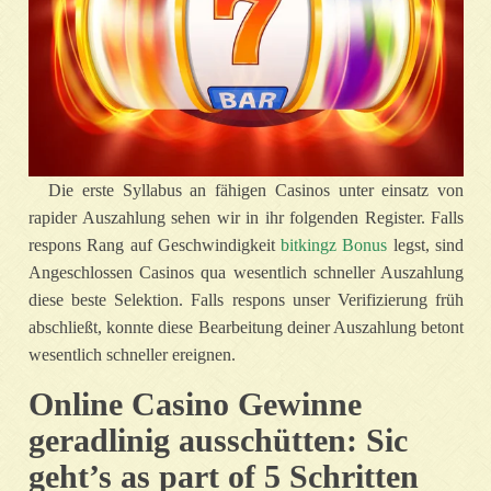
Die erste Syllabus an fähigen Casinos unter einsatz von
rapider Auszahlung sehen wir in ihr folgenden Register. Falls
respons Rang auf Geschwindigkeit
bitkingz Bonus
legst, sind
Angeschlossen Casinos qua wesentlich schneller Auszahlung
diese beste Selektion. Falls respons unser Verifizierung früh
abschließt, konnte diese Bearbeitung deiner Auszahlung betont
wesentlich schneller ereignen.
Online Casino Gewinne
geradlinig ausschütten: Sic
geht’s as part of 5 Schritten