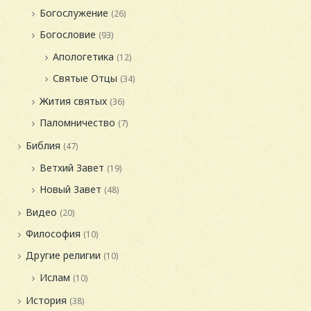
Богослужение
(26)
Богословие
(93)
Апологетика
(12)
Святые Отцы
(34)
Жития святых
(36)
Паломничество
(7)
Библия
(47)
Ветхий Завет
(19)
Новый Завет
(48)
Видео
(20)
Философия
(10)
Другие религии
(10)
Ислам
(10)
История
(38)