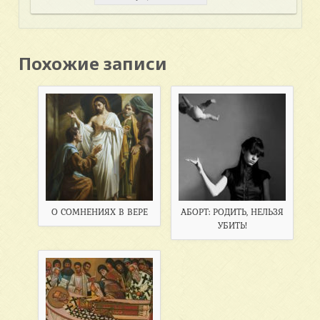
Похожие записи
О СОМНЕНИЯХ В ВЕРЕ
АБОРТ: РОДИТЬ, НЕЛЬЗЯ
УБИТЬ!