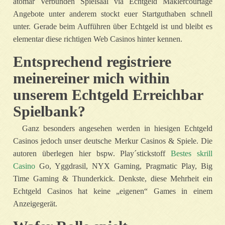
atomar Verbunden Spielsaal via Echtgeld Maklercourtage
Angebote unter anderem stockt euer Startguthaben schnell
unter. Gerade beim Aufführen über Echtgeld ist und bleibt es
elementar diese richtigen Web Casinos hinter kennen.
Entsprechend registriere
meinereiner mich within
unserem Echtgeld Erreichbar
Spielbank?
Ganz besonders angesehen werden in hiesigen Echtgeld
Casinos jedoch unser deutsche Merkur Casinos & Spiele. Die
autoren überlegen hier bspw. Play´stickstoff
Bestes skrill
Casino
Go, Yggdrasil, NYX Gaming, Pragmatic Play, Big
Time Gaming & Thunderkick. Denkste, diese Mehrheit ein
Echtgeld Casinos hat keine „eigenen“ Games in einem
Anzeigegerät.