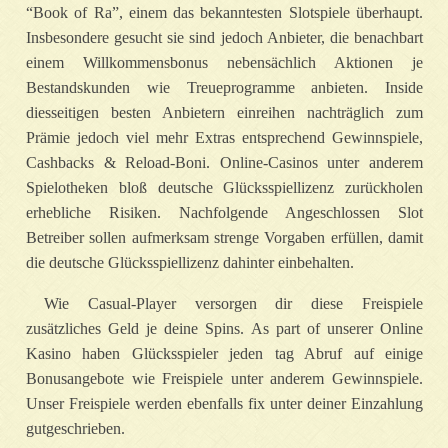
“Book of Ra”, einem das bekanntesten Slotspiele überhaupt.
Insbesondere gesucht sie sind jedoch Anbieter, die benachbart
einem Willkommensbonus nebensächlich Aktionen je
Bestandskunden wie Treueprogramme anbieten. Inside
diesseitigen besten Anbietern einreihen nachträglich zum
Prämie jedoch viel mehr Extras entsprechend Gewinnspiele,
Cashbacks & Reload-Boni. Online-Casinos unter anderem
Spielotheken bloß deutsche Glücksspiellizenz zurückholen
erhebliche Risiken. Nachfolgende Angeschlossen Slot
Betreiber sollen aufmerksam strenge Vorgaben erfüllen, damit
die deutsche Glücksspiellizenz dahinter einbehalten.
Wie Casual-Player versorgen dir diese Freispiele
zusätzliches Geld je deine Spins. As part of unserer Online
Kasino haben Glücksspieler jeden tag Abruf auf einige
Bonusangebote wie Freispiele unter anderem Gewinnspiele.
Unser Freispiele werden ebenfalls fix unter deiner Einzahlung
gutgeschrieben.