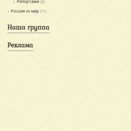
Репортажи
(2)
Россия vs мир
(11)
Наша группа
Реклама