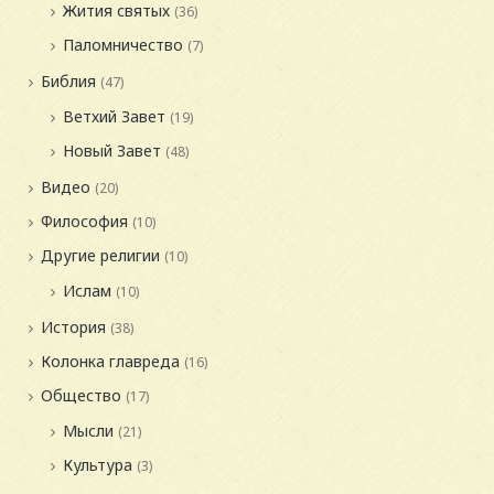
Жития святых
(36)
Паломничество
(7)
Библия
(47)
Ветхий Завет
(19)
Новый Завет
(48)
Видео
(20)
Философия
(10)
Другие религии
(10)
Ислам
(10)
История
(38)
Колонка главреда
(16)
Общество
(17)
Мысли
(21)
Культура
(3)