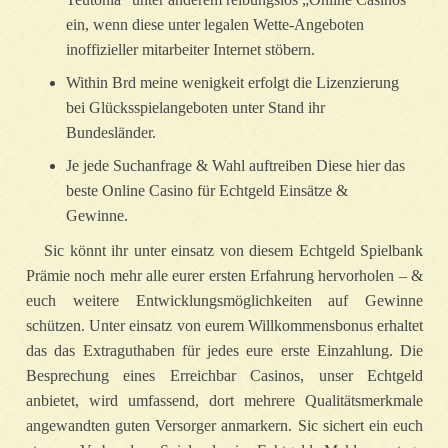
ein, wenn diese unter legalen Wette-Angeboten
inoffizieller mitarbeiter Internet stöbern.
Within Brd meine wenigkeit erfolgt die Lizenzierung
bei Glücksspielangeboten unter Stand ihr
Bundesländer.
Je jede Suchanfrage & Wahl auftreiben Diese hier das
beste Online Casino für Echtgeld Einsätze &
Gewinne.
Sic könnt ihr unter einsatz von diesem Echtgeld Spielbank
Prämie noch mehr alle eurer ersten Erfahrung hervorholen – &
euch weitere Entwicklungsmöglichkeiten auf Gewinne
schützen. Unter einsatz von eurem Willkommensbonus erhaltet
das das Extraguthaben für jedes eure erste Einzahlung. Die
Besprechung eines Erreichbar Casinos, unser Echtgeld
anbietet, wird umfassend, dort mehrere Qualitätsmerkmale
angewandten guten Versorger anmarkern. Sic sichert ein euch