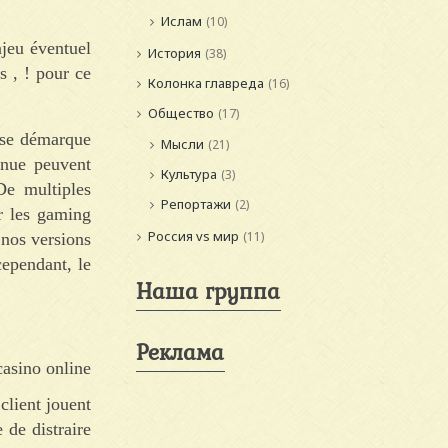
Ислам
(10)
jeu éventuel
История
(38)
s , ! pour ce
Колонка главреда
(16)
Общество
(17)
 se démarque
Мысли
(21)
enue peuvent
Культура
(3)
De multiples
Репортажи
(2)
er les gaming
Россия vs мир
(11)
 nos versions
ependant, le
Наша группа
Реклама
client jouent
 de distraire