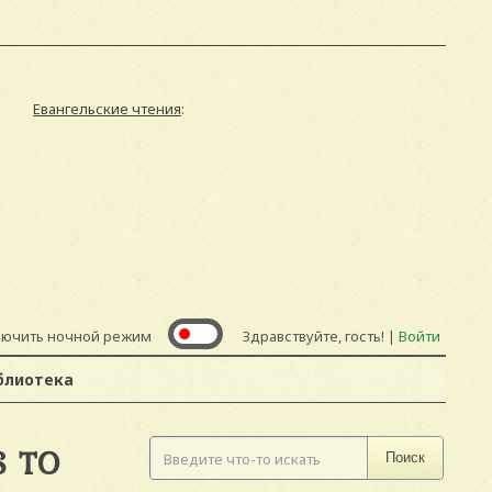
Евангельские чтения
:
лючить ночной режим
Здравствуйте, гость! |
Войти
блиотека
S TO
Поиск