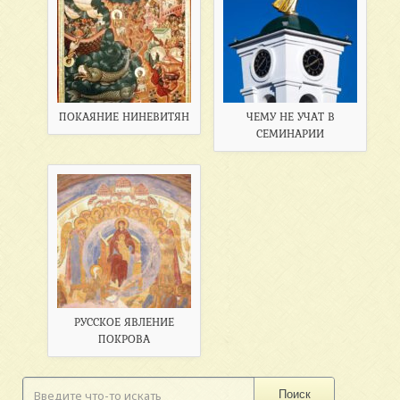
ПОКАЯНИЕ НИНЕВИТЯН
ЧЕМУ НЕ УЧАТ В
СЕМИНАРИИ
РУССКОЕ ЯВЛЕНИЕ
ПОКРОВА
Поиск