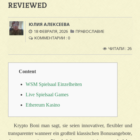
REVIEWED
ЮЛИЯ АЛЕКСЕЕВА
18 ФЕВРАЛЯ, 2026
ПРАВОСЛАВИЕ
КОММЕНТАРИИ : 0
ЧИТАЛИ : 26
Content
WSM Spielsaal Einzelheiten
Live Spielsaal Games
Ethereum Kasino
Krypto Boni man sagt, sie seien innovativer, flexibler und
transparenter wanneer ein großteil klassischen Bonusangebote,