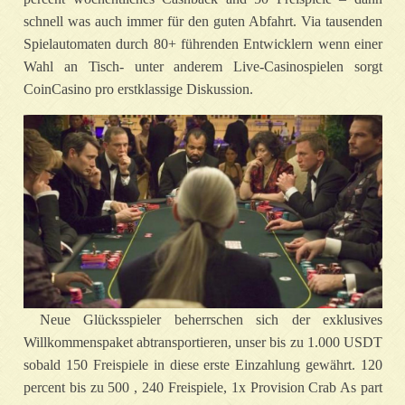
schnell was auch immer für den guten Abfahrt. Via tausenden
Spielautomaten durch 80+ führenden Entwicklern wenn einer
Wahl an Tisch- unter anderem Live-Casinospielen sorgt
CoinCasino pro erstklassige Diskussion.
Neue Glücksspieler beherrschen sich der exklusives
Willkommenspaket abtransportieren, unser bis zu 1.000 USDT
sobald 150 Freispiele in diese erste Einzahlung gewährt. 120
percent bis zu 500 , 240 Freispiele, 1x Provision Crab As part