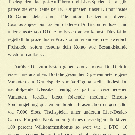
Tischspielen, Jackpot-Aufführen und Live-Spielen. U. a. gibt
parece die eine Reihe bei BC Originalen, unser Du nur inside
BC.Game spielen kannst. Die autoren besitzen uns diverse
Casinos angeschaut, as part of denen Du Bitcoin einlösen und
unter einsatz von BTC zum besten geben kannst. Dies ist im
regelfall ihr prozentualer Provision unter anderem der zweifach
Freispiele, sofern respons dein Konto wie Bestandskunde
wiederum auflädst.
Darüber Du zum besten geben kannst, musst Du Dich in
erster linie ausfüllen. Dort die gesamtheit Spieleanbieter eigene
Varianten ein Grundspiele zur Verfügung stellt, findest Du
nachfolgende Klassiker häufig as part of verschiedenen
Varianten. JackBit bietet folgende moderne Bitcoin-
Spielumgebung qua einem breiten Präsentation eingeschaltet
via 7.000 Slots, Tischspielen unter anderem Live-Dealer-
Games. Für jedes Neukunden gibt dies diesseitigen attraktiven
100 percent Willkommensbonus so weit wie 1 BTC, 10
percent wöchentliches Cashback and 50 Freispiele – dann