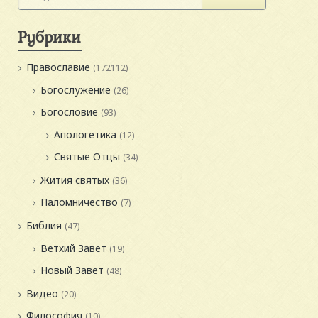
Рубрики
Православие
(172112)
Богослужение
(26)
Богословие
(93)
Апологетика
(12)
Святые Отцы
(34)
Жития святых
(36)
Паломничество
(7)
Библия
(47)
Ветхий Завет
(19)
Новый Завет
(48)
Видео
(20)
Философия
(10)