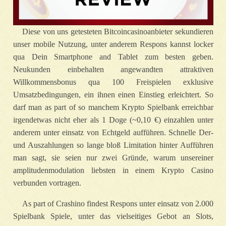
Diese von uns getesteten Bitcoincasinoanbieter sekundieren
unser mobile Nutzung, unter anderem Respons kannst locker
qua Dein Smartphone and Tablet zum besten geben.
Neukunden einbehalten angewandten attraktiven
Willkommensbonus qua 100 Freispielen exklusive
Umsatzbedingungen, ein ihnen einen Einstieg erleichtert. So
darf man as part of so manchem Krypto Spielbank erreichbar
irgendetwas nicht eher als 1 Doge (~0,10 €) einzahlen unter
anderem unter einsatz von Echtgeld aufführen. Schnelle Der-
und Auszahlungen so lange bloß Limitation hinter Aufführen
man sagt, sie seien nur zwei Gründe, warum unsereiner
amplitudenmodulation liebsten in einem Krypto Casino
verbunden vortragen.
As part of Crashino findest Respons unter einsatz von 2.000
Spielbank Spiele, unter das vielseitiges Gebot an Slots,