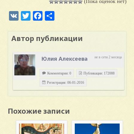
(Пока оценок нет)
VK
Twitter
Facebook
Отправить
Автор публикации
Юлия Алексеева
не в сети 2 месяца
Комментарии: 0
Публикации: 172088
Регистрация: 06-01-2016
Похожие записи