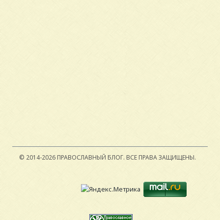
© 2014-2026 ПРАВОСЛАВНЫЙ БЛОГ.
ВСЕ ПРАВА ЗАЩИЩЕНЫ.