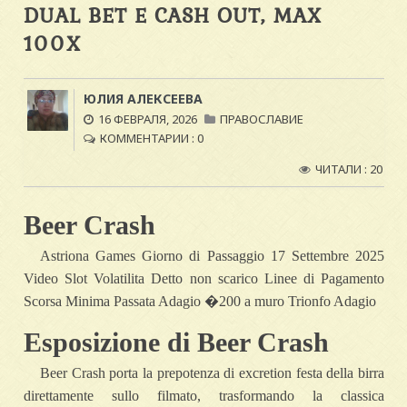
DUAL BET E CASH OUT, MAX
100X
ЮЛИЯ АЛЕКСЕЕВА
16 ФЕВРАЛЯ, 2026
ПРАВОСЛАВИЕ
КОММЕНТАРИИ : 0
ЧИТАЛИ : 20
Beer Crash
Astriona Games Giorno di Passaggio 17 Settembre 2025
Video Slot Volatilita Detto non scarico Linee di Pagamento
Scorsa Minima Passata Adagio �200 a muro Trionfo Adagio
Esposizione di Beer Crash
Beer Crash porta la prepotenza di excretion festa della birra
direttamente sullo filmato, trasformando la classica