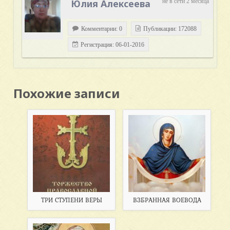
Юлия Алексеева
не в сети 2 месяца
Комментарии: 0
Публикации: 172088
Регистрация: 06-01-2016
Похожие записи
ТРИ СТУПЕНИ ВЕРЫ
ВЗБРАННАЯ ВОЕВОДА