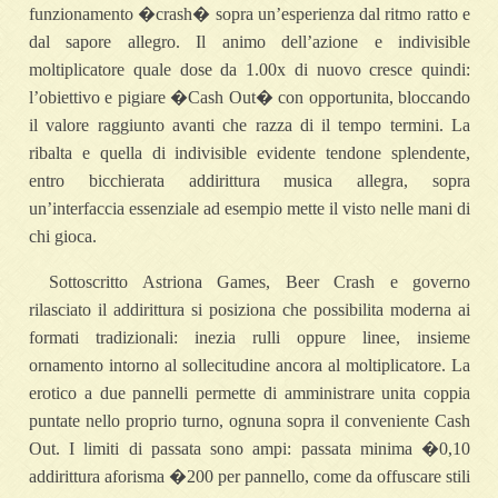
funzionamento �crash� sopra un’esperienza dal ritmo ratto e
dal sapore allegro. Il animo dell’azione e indivisible
moltiplicatore quale dose da 1.00x di nuovo cresce quindi:
l’obiettivo e pigiare �Cash Out� con opportunita, bloccando
il valore raggiunto avanti che razza di il tempo termini. La
ribalta e quella di indivisible evidente tendone splendente,
entro bicchierata addirittura musica allegra, sopra
un’interfaccia essenziale ad esempio mette il visto nelle mani di
chi gioca.
Sottoscritto Astriona Games, Beer Crash e governo
rilasciato il addirittura si posiziona che possibilita moderna ai
formati tradizionali: inezia rulli oppure linee, insieme
ornamento intorno al sollecitudine ancora al moltiplicatore. La
erotico a due pannelli permette di amministrare unita coppia
puntate nello proprio turno, ognuna sopra il conveniente Cash
Out. I limiti di passata sono ampi: passata minima �0,10
addirittura aforisma �200 per pannello, come da offuscare stili